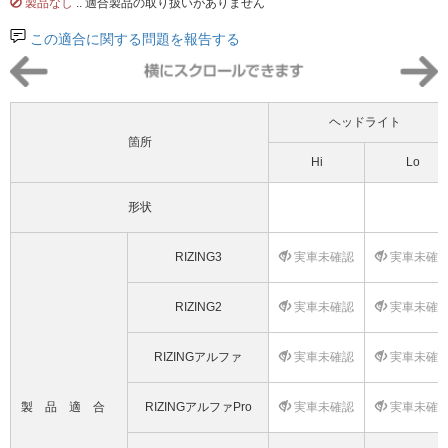
製品なし
.. 適合製品の取り扱いがありません
この適合に関する問題を報告する
ヘッドライト
箇所
Hi
Lo
形状
RIZING3
実車未確認
実車未確
RIZING2
実車未確認
実車未確
RIZINGアルファ
実車未確認
実車未確
製品適合
RIZINGアルファPro
実車未確認
実車未確