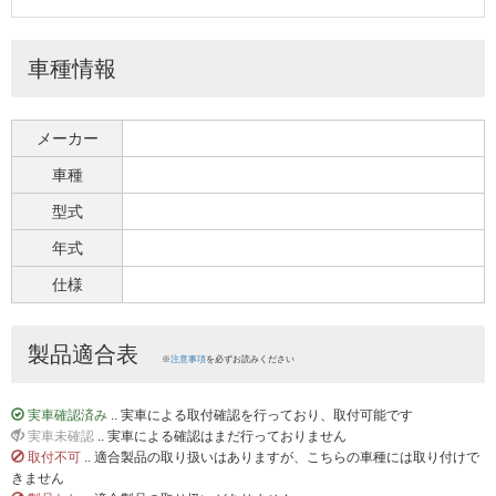
車種情報
メーカー
車種
型式
年式
仕様
製品適合表
※
注意事項
を必ずお読みください
実車確認済み
.. 実車による取付確認を行っており、取付可能です
実車未確認
.. 実車による確認はまだ行っておりません
取付不可
.. 適合製品の取り扱いはありますが、こちらの車種には取り付けで
きません