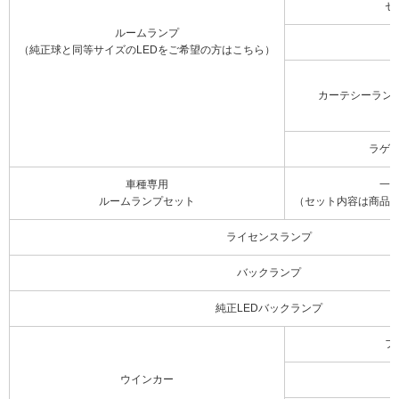
セ
ルームランプ
（純正球と同等サイズのLEDをご希望の方はこちら）
カーテシーラン
ラゲ
車種専用
一
ルームランプセット
（セット内容は商品
ライセンスランプ
バックランプ
純正LEDバックランプ
フ
ウインカー