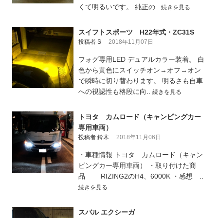
くて明るいです。 純正の..
続きを見る
スイフトスポーツ H22年式・ZC31S
投稿者 S
2018年11月07日
フォグ専用LED デュアルカラー装着。 白
色から黄色にスイッチオン→オフ→オン
で瞬時に切り替わります。 明るさも自車
への視認性も格段に向..
続きを見る
トヨタ カムロード（キャンピングカー
専用車両）
投稿者 鈴木
2018年11月06日
・車種情報 トヨタ カムロード（キャン
ピングカー専用車両） ・取り付けた商
品 RIZING2のH4、6000K ・感想 ..
続きを見る
スバル エクシーガ