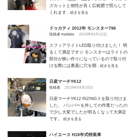
ズカットと相性が良く広範囲で照らして
くれます..
続きを見る
ドゥカティ 2012年 モンスター796
投稿者 maitake
2019年04月12日
スフィアライトLED取り付けました！ 明
るくて満足です☆ モンスターはライトの
部分が狭い作りになっているので取り付
ける際には裏蓋に穴を開..
続きを見る
日産マーチYK12
投稿者
2019年04月10日
日産マーチYK12 RIZINGⅡを取り付けま
した。 バンパーを外しての作業だったの
で少し大変でしたが明るくなって大満足
です。
続きを見る
ハイエース H18年式特装車