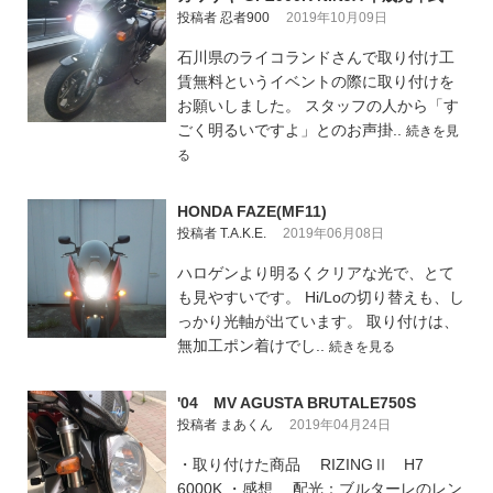
投稿者 忍者900
2019年10月09日
石川県のライコランドさんで取り付け工
賃無料というイベントの際に取り付けを
お願いしました。 スタッフの人から「す
ごく明るいですよ」とのお声掛..
続きを見
る
HONDA FAZE(MF11)
投稿者 T.A.K.E.
2019年06月08日
ハロゲンより明るくクリアな光で、とて
も見やすいです。 Hi/Loの切り替えも、し
っかり光軸が出ています。 取り付けは、
無加工ポン着けでし..
続きを見る
'04 MV AGUSTA BRUTALE750S
投稿者 まあくん
2019年04月24日
・取り付けた商品 RIZINGⅡ H7
6000K ・感想 配光：ブルターレのレン