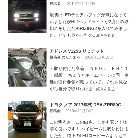
投稿者 I
2019年01月21日
最初はLEDデュアルフォグが気になって
いましたがHIDヘッドライトが2度目の球
切れをしたためRIZING2を入れてみまし
た。とても良かったの..
続きを見る
アドレス V125S リミテッド
投稿者 のりたまろ
2018年12月18日
・取り付けた商品 ＮＥＯＬ ＰＨ１１
・感想 ちょうどホームページに同一車
種の取付要領が載っていて、それを見な
がら自分で取り付けま..
続きを見る
トヨタ ノア 2017年式 DBA-ZRR80G
投稿者
2018年11月24日
この明るさ、この白さ、しかも安い！物
凄く良いです！ ハイビームに取り付けま
したが、純正のLEDロービームよりも白