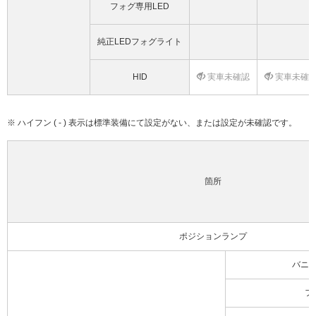
フォグ専用LED
純正LEDフォグライト
HID
実車未確認
実車未確
※ ハイフン ( - ) 表示は標準装備にて設定がない、または設定が未確認です。
箇所
ポジションランプ
バニ
フ