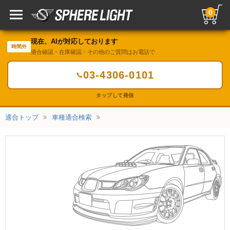
0
現在、AIが対応しております
時間外
適合確認・在庫確認・その他のご質問はお電話で
03-4306-0101
📞
タップして発信
適合トップ
車種適合検索