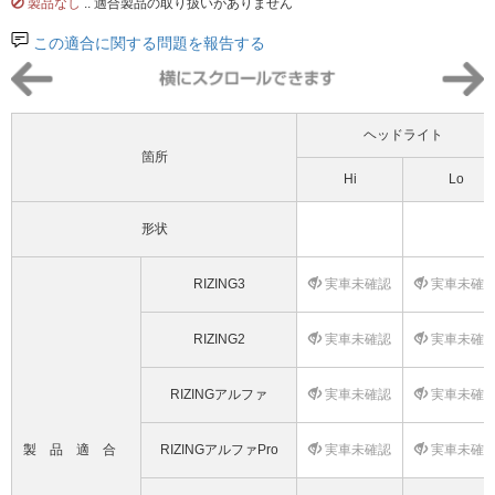
製品なし
.. 適合製品の取り扱いがありません
この適合に関する問題を報告する
ヘッドライト
箇所
Hi
Lo
形状
RIZING3
実車未確認
実車未確
RIZING2
実車未確認
実車未確
RIZINGアルファ
実車未確認
実車未確
製品適合
RIZINGアルファPro
実車未確認
実車未確