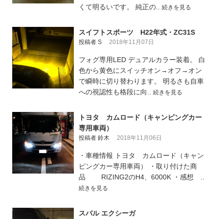
くて明るいです。 純正の..
続きを見る
スイフトスポーツ H22年式・ZC31S
投稿者 S
2018年11月07日
フォグ専用LED デュアルカラー装着。 白
色から黄色にスイッチオン→オフ→オン
で瞬時に切り替わります。 明るさも自車
への視認性も格段に向..
続きを見る
トヨタ カムロード（キャンピングカー
専用車両）
投稿者 鈴木
2018年11月06日
・車種情報 トヨタ カムロード（キャン
ピングカー専用車両） ・取り付けた商
品 RIZING2のH4、6000K ・感想 ..
続きを見る
スバル エクシーガ