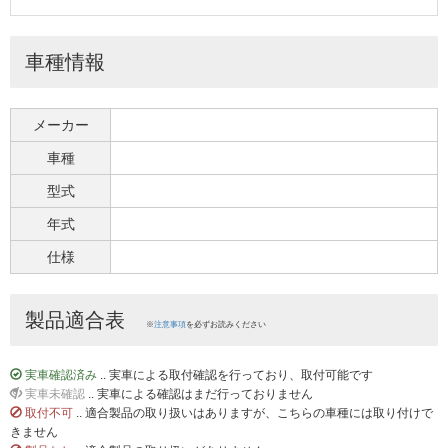
車種情報
メーカー
車種
型式
年式
仕様
製品適合表
※
注意事項
を必ずお読みください
実車確認済み
.. 実車による取付確認を行っており、取付可能です
実車未確認
.. 実車による確認はまだ行っておりません
取付不可
.. 適合製品の取り扱いはありますが、こちらの車種には取り付けで
きません