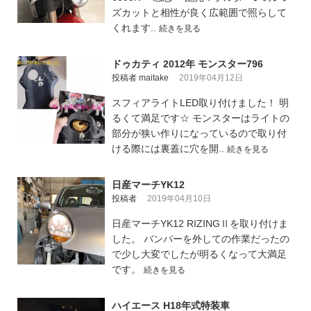
ズカットと相性が良く広範囲で照らして
くれます..
続きを見る
ドゥカティ 2012年 モンスター796
投稿者 maitake
2019年04月12日
スフィアライトLED取り付けました！ 明
るくて満足です☆ モンスターはライトの
部分が狭い作りになっているので取り付
ける際には裏蓋に穴を開..
続きを見る
日産マーチYK12
投稿者
2019年04月10日
日産マーチYK12 RIZINGⅡを取り付けま
した。 バンパーを外しての作業だったの
で少し大変でしたが明るくなって大満足
です。
続きを見る
ハイエース H18年式特装車