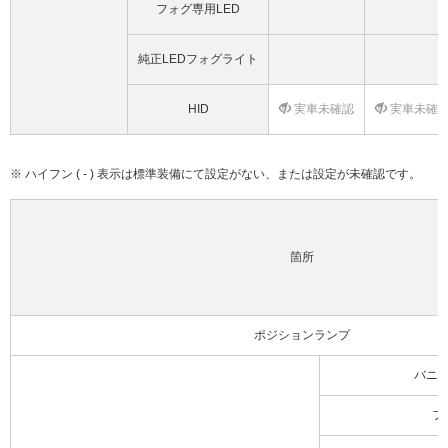
フォグ専用LED
純正LEDフォグライト
HID
実車未確認
実車未確
※ ハイフン ( - ) 表示は標準装備にて設定がない、または設定が未確認です。
箇所
ポジションランプ
バニ
フ