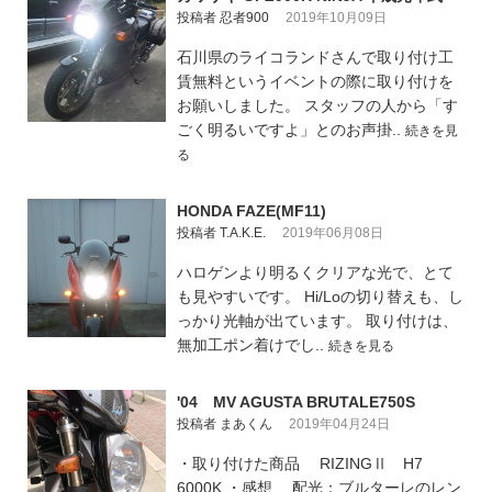
投稿者 忍者900
2019年10月09日
石川県のライコランドさんで取り付け工
賃無料というイベントの際に取り付けを
お願いしました。 スタッフの人から「す
ごく明るいですよ」とのお声掛..
続きを見
る
HONDA FAZE(MF11)
投稿者 T.A.K.E.
2019年06月08日
ハロゲンより明るくクリアな光で、とて
も見やすいです。 Hi/Loの切り替えも、し
っかり光軸が出ています。 取り付けは、
無加工ポン着けでし..
続きを見る
'04 MV AGUSTA BRUTALE750S
投稿者 まあくん
2019年04月24日
・取り付けた商品 RIZINGⅡ H7
6000K ・感想 配光：ブルターレのレン