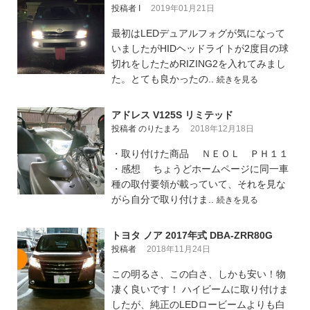
投稿者 I
2019年01月21日
最初はLEDデュアルフォグが気になって
いましたがHIDヘッドライトが2度目の球
切れをしたためRIZING2を入れてみまし
た。とても良かったの..
続きを見る
アドレス V125S リミテッド
投稿者 のりたまろ
2018年12月18日
・取り付けた商品 ＮＥＯＬ ＰＨ１１
・感想 ちょうどホームページに同一車
種の取付要領が載っていて、それを見な
がら自分で取り付けま..
続きを見る
トヨタ ノア 2017年式 DBA-ZRR80G
投稿者
2018年11月24日
この明るさ、この白さ、しかも安い！物
凄く良いです！ ハイビームに取り付けま
したが、純正のLEDロービームよりも白