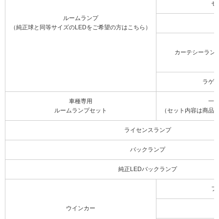
セ
ルームランプ
（純正球と同等サイズのLEDをご希望の方はこちら）
カーテシーラン
ラゲ
車種専用
一
ルームランプセット
（セット内容は商品
ライセンスランプ
バックランプ
純正LEDバックランプ
フ
ウインカー