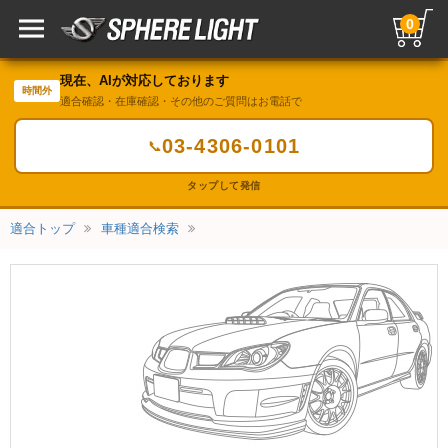
0
現在、AIが対応しております
時間外
適合確認・在庫確認・その他のご質問はお電話で
03-4306-0101
📞
タップして発信
適合トップ
車種適合検索