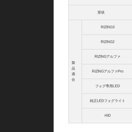
形状
RIZING3
RIZING2
RIZINGアルファ
製
品
RIZINGアルファPro
適
合
フォグ専用LED
純正LEDフォグライト
HID