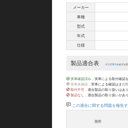
メーカー
車種
型式
年式
仕様
製品適合表
※
注意事項
を必ずお読
実車確認済み
.. 実車による取付確
実車未確認
.. 実車による確認はま
取付不可
.. 適合製品の取り扱いは
製品なし
.. 適合製品の取り扱いがあ
この適合に関する問題を報告す
箇所