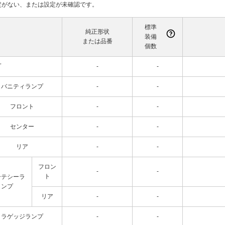
て設定がない、または設定が未確認です。
標準
純正形状
装備
または品番
個数
プ
-
-
バニティランプ
-
-
フロント
-
-
センター
-
-
リア
-
-
フロン
-
-
ト
ーテシーラ
ンプ
リア
-
-
ラゲッジランプ
-
-