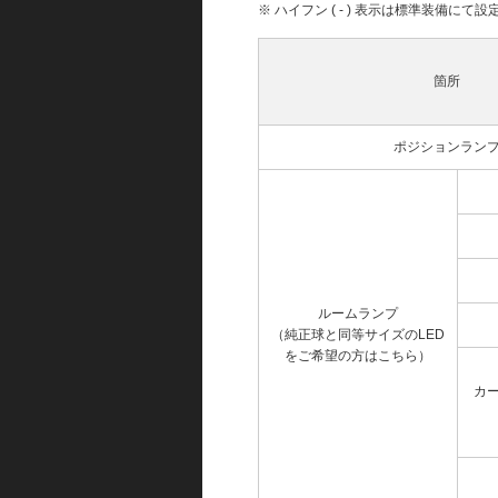
※ ハイフン ( - ) 表示は標準装備に
箇所
ポジションラン
ルームランプ
（純正球と同等サイズのLED
をご希望の方はこちら）
カ