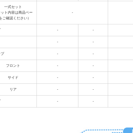
一式セット
セット内容は商品ペー
-
をご確認ください）
プ
-
-
-
-
ンプ
-
-
フロント
-
-
サイド
-
-
リア
-
-
プ
-
-