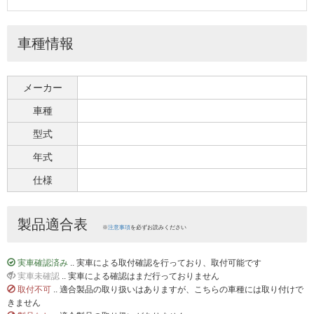
車種情報
メーカー
車種
型式
年式
仕様
製品適合表
※
注意事項
を必ずお読みください
実車確認済み
.. 実車による取付確認を行っており、取付可能です
実車未確認
.. 実車による確認はまだ行っておりません
取付不可
.. 適合製品の取り扱いはありますが、こちらの車種には取り付けで
きません