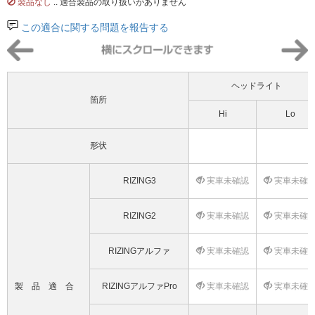
製品なし
.. 適合製品の取り扱いがありません
この適合に関する問題を報告する
ヘッドライト
箇所
Hi
Lo
形状
RIZING3
実車未確認
実車未確
RIZING2
実車未確認
実車未確
RIZINGアルファ
実車未確認
実車未確
製品適合
RIZINGアルファPro
実車未確認
実車未確