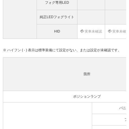
フォグ専用LED
純正LEDフォグライト
HID
実車未確認
実車未確
※ ハイフン ( - ) 表示は標準装備にて設定がない、または設定が未確認です。
箇所
ポジションランプ
バニ
フ