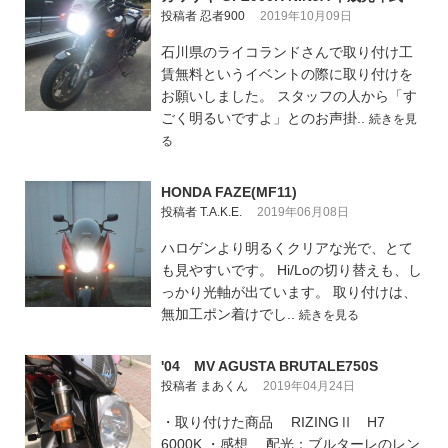
投稿者 忍者900
2019年10月09日
石川県のライコランドさんで取り付け工
賃無料というイベントの際に取り付けを
お願いしました。 スタッフの人から「す
ごく明るいですよ」とのお声掛..
続きを見
る
HONDA FAZE(MF11)
投稿者 T.A.K.E.
2019年06月08日
ハロゲンより明るくクリアな光で、とて
も見やすいです。 Hi/Loの切り替えも、し
っかり光軸が出ています。 取り付けは、
無加工ポン着けでし..
続きを見る
'04 MV AGUSTA BRUTALE750S
投稿者 まあくん
2019年04月24日
・取り付けた商品 RIZINGⅡ H7
6000K ・感想 配光：ブルターレのレン