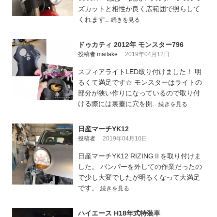
ズカットと相性が良く広範囲で照らして
くれます..
続きを見る
ドゥカティ 2012年 モンスター796
投稿者 maitake
2019年04月12日
スフィアライトLED取り付けました！ 明
るくて満足です☆ モンスターはライトの
部分が狭い作りになっているので取り付
ける際には裏蓋に穴を開..
続きを見る
日産マーチYK12
投稿者
2019年04月10日
日産マーチYK12 RIZINGⅡを取り付けま
した。 バンパーを外しての作業だったの
で少し大変でしたが明るくなって大満足
です。
続きを見る
ハイエース H18年式特装車