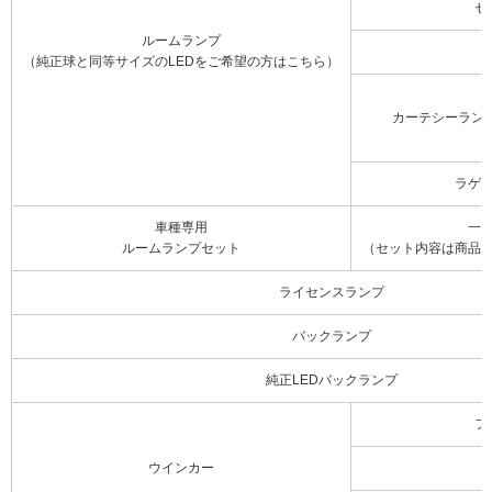
セ
ルームランプ
（純正球と同等サイズのLEDをご希望の方はこちら）
カーテシーラン
ラゲ
車種専用
一
ルームランプセット
（セット内容は商品
ライセンスランプ
バックランプ
純正LEDバックランプ
フ
ウインカー