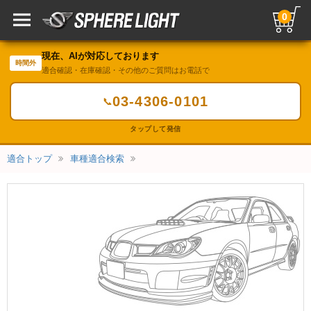
0
現在、AIが対応しております
時間外
適合確認・在庫確認・その他のご質問はお電話で
03-4306-0101
📞
タップして発信
適合トップ
車種適合検索