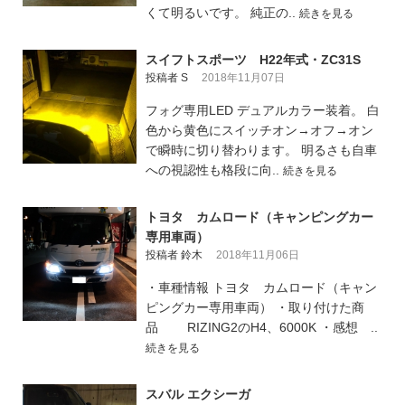
くて明るいです。 純正の..
続きを見る
スイフトスポーツ H22年式・ZC31S
投稿者 S
2018年11月07日
フォグ専用LED デュアルカラー装着。 白
色から黄色にスイッチオン→オフ→オン
で瞬時に切り替わります。 明るさも自車
への視認性も格段に向..
続きを見る
トヨタ カムロード（キャンピングカー
専用車両）
投稿者 鈴木
2018年11月06日
・車種情報 トヨタ カムロード（キャン
ピングカー専用車両） ・取り付けた商
品 RIZING2のH4、6000K ・感想 ..
続きを見る
スバル エクシーガ