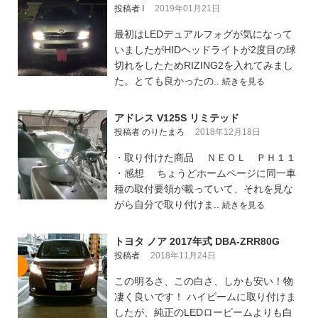
投稿者 I
2019年01月21日
最初はLEDデュアルフォグが気になって
いましたがHIDヘッドライトが2度目の球
切れをしたためRIZING2を入れてみまし
た。とても良かったの..
続きを見る
アドレス V125S リミテッド
投稿者 のりたまろ
2018年12月18日
・取り付けた商品 ＮＥＯＬ ＰＨ１１
・感想 ちょうどホームページに同一車
種の取付要領が載っていて、それを見な
がら自分で取り付けま..
続きを見る
トヨタ ノア 2017年式 DBA-ZRR80G
投稿者
2018年11月24日
この明るさ、この白さ、しかも安い！物
凄く良いです！ ハイビームに取り付けま
したが、純正のLEDロービームよりも白