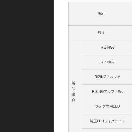
箇所
形状
RIZING3
RIZING2
RIZINGアルファ
製
品
RIZINGアルファPro
適
合
フォグ専用LED
純正LEDフォグライト