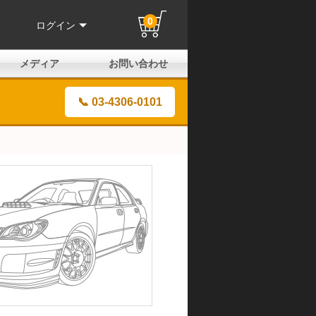
0
ログイン
メディア
お問い合わせ
はじめての方へ
よくある質問
電話でのお問い合わせ
メールお問い合わせ
全国取扱店
全国取付協力店
業販申請フォーム
製品保証申請のご案内
ユーザー登録（保証）
📞 03-4306-0101