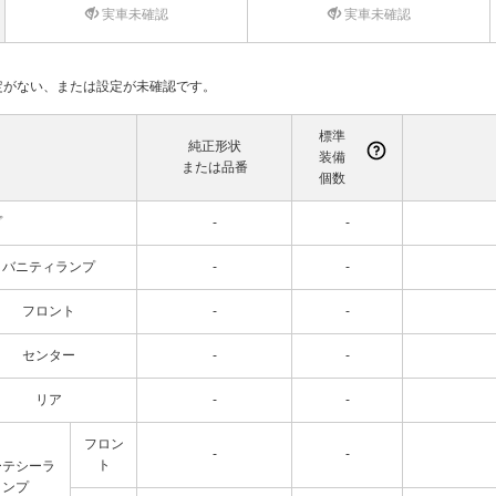
実車未確認
実車未確認
て設定がない、または設定が未確認です。
標準
純正形状
装備
または品番
個数
プ
-
-
バニティランプ
-
-
フロント
-
-
センター
-
-
リア
-
-
フロン
-
-
ト
ーテシーラ
ンプ