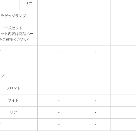
リア
-
-
ラゲッジランプ
-
-
一式セット
セット内容は商品ペー
-
をご確認ください）
プ
-
-
-
-
ンプ
-
-
フロント
-
-
サイド
-
-
リア
-
-
プ
-
-