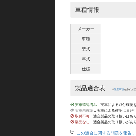
車種情報
メーカー
車種
型式
年式
仕様
製品適合表
※
注意事項
を必ずお読
実車確認済み
.. 実車による取付確
実車未確認
.. 実車による確認はま
取付不可
.. 適合製品の取り扱いは
製品なし
.. 適合製品の取り扱いがあ
この適合に関する問題を報告す