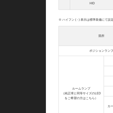
HID
※ ハイフン ( - ) 表示は標準装備に
箇所
ポジションラン
ルームランプ
（純正球と同等サイズのLED
をご希望の方はこちら）
カ