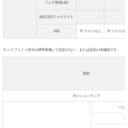
フォグ専用LED
純正LEDフォグライト
HID
実車未確認
実車未確
※ ハイフン ( - ) 表示は標準装備にて設定がない、または設定が未確認です。
箇所
ポジションランプ
バニ
フ