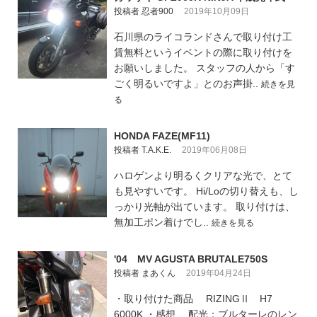
投稿者 忍者900
2019年10月09日
石川県のライコランドさんで取り付け工
賃無料というイベントの際に取り付けを
お願いしました。 スタッフの人から「す
ごく明るいですよ」とのお声掛..
続きを見
る
HONDA FAZE(MF11)
投稿者 T.A.K.E.
2019年06月08日
ハロゲンより明るくクリアな光で、とて
も見やすいです。 Hi/Loの切り替えも、し
っかり光軸が出ています。 取り付けは、
無加工ポン着けでし..
続きを見る
'04 MV AGUSTA BRUTALE750S
投稿者 まあくん
2019年04月24日
・取り付けた商品 RIZINGⅡ H7
6000K ・感想 配光：ブルターレのレン