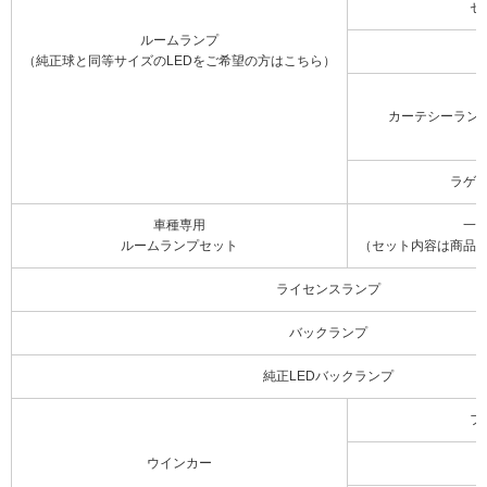
セ
ルームランプ
（純正球と同等サイズのLEDをご希望の方はこちら）
カーテシーラン
ラゲ
車種専用
一
ルームランプセット
（セット内容は商品
ライセンスランプ
バックランプ
純正LEDバックランプ
フ
ウインカー