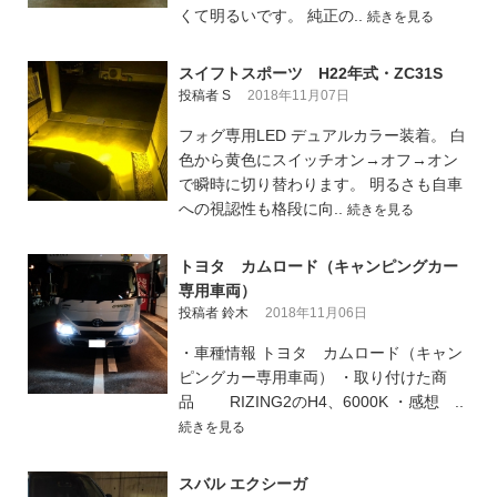
くて明るいです。 純正の..
続きを見る
スイフトスポーツ H22年式・ZC31S
投稿者 S
2018年11月07日
フォグ専用LED デュアルカラー装着。 白
色から黄色にスイッチオン→オフ→オン
で瞬時に切り替わります。 明るさも自車
への視認性も格段に向..
続きを見る
トヨタ カムロード（キャンピングカー
専用車両）
投稿者 鈴木
2018年11月06日
・車種情報 トヨタ カムロード（キャン
ピングカー専用車両） ・取り付けた商
品 RIZING2のH4、6000K ・感想 ..
続きを見る
スバル エクシーガ