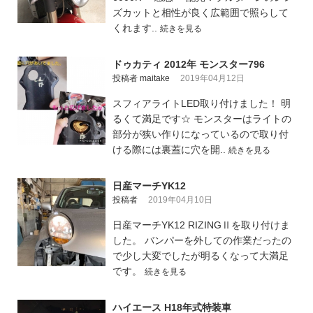
ズカットと相性が良く広範囲で照らして
くれます..
続きを見る
ドゥカティ 2012年 モンスター796
投稿者 maitake
2019年04月12日
スフィアライトLED取り付けました！ 明
るくて満足です☆ モンスターはライトの
部分が狭い作りになっているので取り付
ける際には裏蓋に穴を開..
続きを見る
日産マーチYK12
投稿者
2019年04月10日
日産マーチYK12 RIZINGⅡを取り付けま
した。 バンパーを外しての作業だったの
で少し大変でしたが明るくなって大満足
です。
続きを見る
ハイエース H18年式特装車