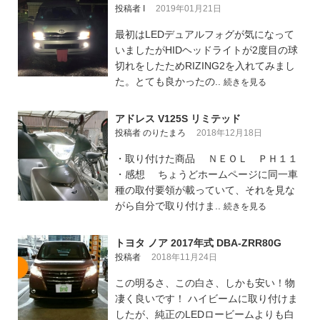
投稿者 I
2019年01月21日
最初はLEDデュアルフォグが気になって
いましたがHIDヘッドライトが2度目の球
切れをしたためRIZING2を入れてみまし
た。とても良かったの..
続きを見る
アドレス V125S リミテッド
投稿者 のりたまろ
2018年12月18日
・取り付けた商品 ＮＥＯＬ ＰＨ１１
・感想 ちょうどホームページに同一車
種の取付要領が載っていて、それを見な
がら自分で取り付けま..
続きを見る
トヨタ ノア 2017年式 DBA-ZRR80G
投稿者
2018年11月24日
この明るさ、この白さ、しかも安い！物
凄く良いです！ ハイビームに取り付けま
したが、純正のLEDロービームよりも白