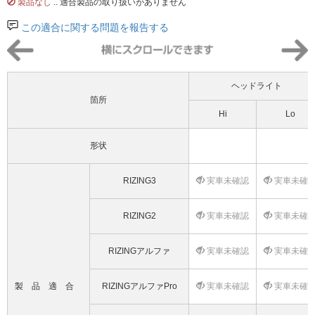
製品なし
.. 適合製品の取り扱いがありません
この適合に関する問題を報告する
ヘッドライト
箇所
Hi
Lo
形状
RIZING3
実車未確認
実車未確
RIZING2
実車未確認
実車未確
RIZINGアルファ
実車未確認
実車未確
製品適合
RIZINGアルファPro
実車未確認
実車未確