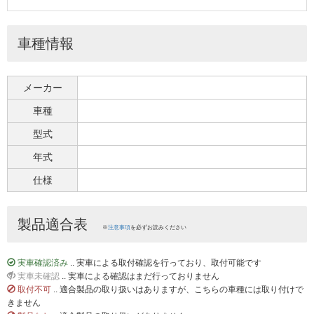
車種情報
メーカー
車種
型式
年式
仕様
製品適合表
※
注意事項
を必ずお読みください
実車確認済み
.. 実車による取付確認を行っており、取付可能です
実車未確認
.. 実車による確認はまだ行っておりません
取付不可
.. 適合製品の取り扱いはありますが、こちらの車種には取り付けで
きません