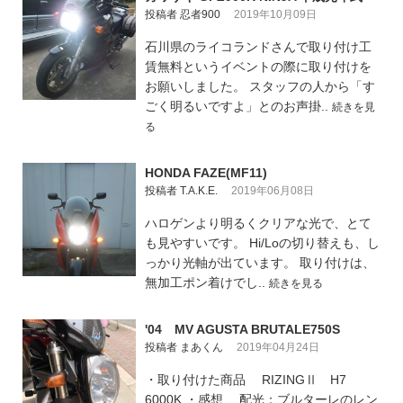
投稿者 忍者900
2019年10月09日
石川県のライコランドさんで取り付け工
賃無料というイベントの際に取り付けを
お願いしました。 スタッフの人から「す
ごく明るいですよ」とのお声掛..
続きを見
る
HONDA FAZE(MF11)
投稿者 T.A.K.E.
2019年06月08日
ハロゲンより明るくクリアな光で、とて
も見やすいです。 Hi/Loの切り替えも、し
っかり光軸が出ています。 取り付けは、
無加工ポン着けでし..
続きを見る
'04 MV AGUSTA BRUTALE750S
投稿者 まあくん
2019年04月24日
・取り付けた商品 RIZINGⅡ H7
6000K ・感想 配光：ブルターレのレン