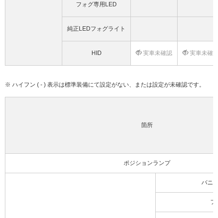
フォグ専用LED
純正LEDフォグライト
HID
実車未確認
実車未確
※ ハイフン ( - ) 表示は標準装備にて設定がない、または設定が未確認です。
箇所
ポジションランプ
バニ
フ