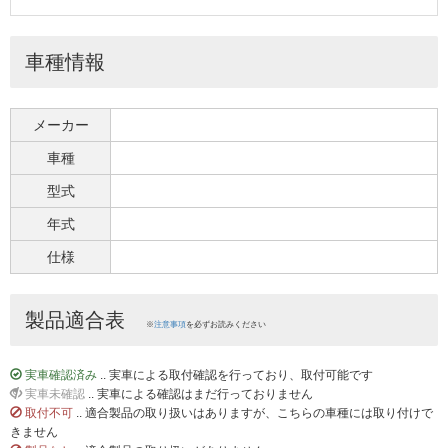
車種情報
メーカー
車種
型式
年式
仕様
製品適合表
※
注意事項
を必ずお読みください
実車確認済み
.. 実車による取付確認を行っており、取付可能です
実車未確認
.. 実車による確認はまだ行っておりません
取付不可
.. 適合製品の取り扱いはありますが、こちらの車種には取り付けで
きません