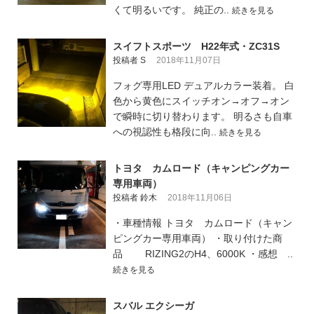
くて明るいです。 純正の..
続きを見る
スイフトスポーツ H22年式・ZC31S
投稿者 S
2018年11月07日
フォグ専用LED デュアルカラー装着。 白
色から黄色にスイッチオン→オフ→オン
で瞬時に切り替わります。 明るさも自車
への視認性も格段に向..
続きを見る
トヨタ カムロード（キャンピングカー
専用車両）
投稿者 鈴木
2018年11月06日
・車種情報 トヨタ カムロード（キャン
ピングカー専用車両） ・取り付けた商
品 RIZING2のH4、6000K ・感想 ..
続きを見る
スバル エクシーガ