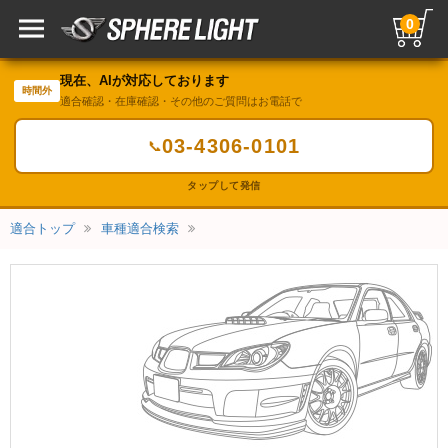
0
現在、AIが対応しております
時間外
適合確認・在庫確認・その他のご質問はお電話で
03-4306-0101
📞
タップして発信
適合トップ
車種適合検索