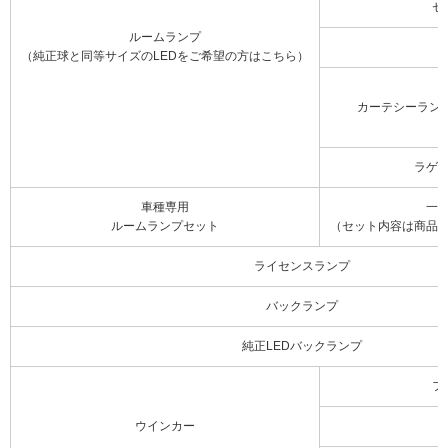
セ
ルームランプ
（純正球と同等サイズのLEDをご希望の方はこちら）
カーテシーラン
ラゲ
車種専用
一
ルームランプセット
（セット内容は商品
ライセンスランプ
バックランプ
純正LEDバックランプ
フ
ウインカー