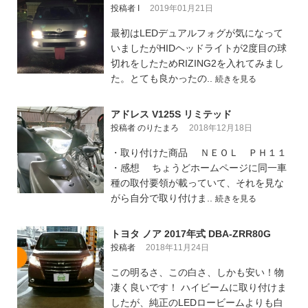
投稿者 I
2019年01月21日
最初はLEDデュアルフォグが気になって
いましたがHIDヘッドライトが2度目の球
切れをしたためRIZING2を入れてみまし
た。とても良かったの..
続きを見る
アドレス V125S リミテッド
投稿者 のりたまろ
2018年12月18日
・取り付けた商品 ＮＥＯＬ ＰＨ１１
・感想 ちょうどホームページに同一車
種の取付要領が載っていて、それを見な
がら自分で取り付けま..
続きを見る
トヨタ ノア 2017年式 DBA-ZRR80G
投稿者
2018年11月24日
この明るさ、この白さ、しかも安い！物
凄く良いです！ ハイビームに取り付けま
したが、純正のLEDロービームよりも白