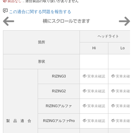
製品なし
.. 適合製品の取り扱いがありません
この適合に関する問題を報告する
ヘッドライト
箇所
Hi
Lo
形状
RIZING3
実車未確認
実車未確
RIZING2
実車未確認
実車未確
RIZINGアルファ
実車未確認
実車未確
製品適合
RIZINGアルファPro
実車未確認
実車未確