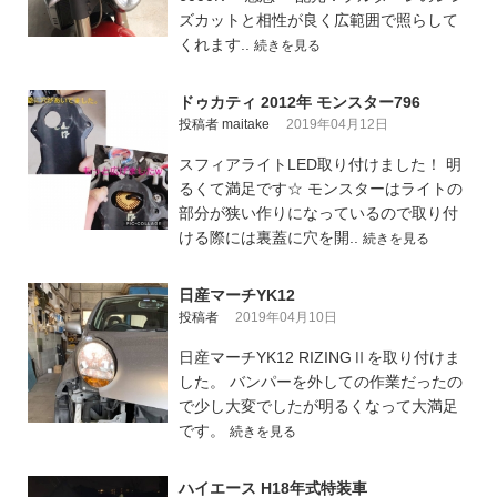
ズカットと相性が良く広範囲で照らして
くれます..
続きを見る
ドゥカティ 2012年 モンスター796
投稿者 maitake
2019年04月12日
スフィアライトLED取り付けました！ 明
るくて満足です☆ モンスターはライトの
部分が狭い作りになっているので取り付
ける際には裏蓋に穴を開..
続きを見る
日産マーチYK12
投稿者
2019年04月10日
日産マーチYK12 RIZINGⅡを取り付けま
した。 バンパーを外しての作業だったの
で少し大変でしたが明るくなって大満足
です。
続きを見る
ハイエース H18年式特装車