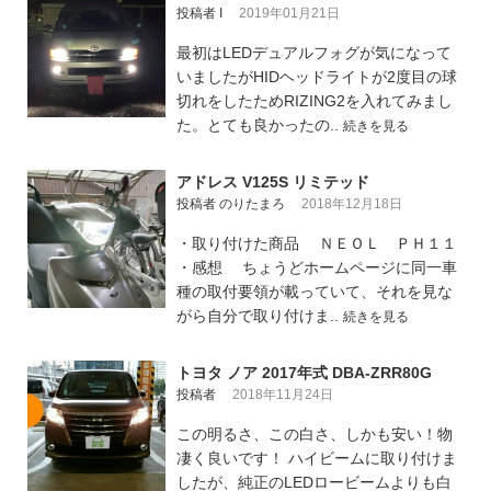
投稿者 I
2019年01月21日
最初はLEDデュアルフォグが気になって
いましたがHIDヘッドライトが2度目の球
切れをしたためRIZING2を入れてみまし
た。とても良かったの..
続きを見る
アドレス V125S リミテッド
投稿者 のりたまろ
2018年12月18日
・取り付けた商品 ＮＥＯＬ ＰＨ１１
・感想 ちょうどホームページに同一車
種の取付要領が載っていて、それを見な
がら自分で取り付けま..
続きを見る
トヨタ ノア 2017年式 DBA-ZRR80G
投稿者
2018年11月24日
この明るさ、この白さ、しかも安い！物
凄く良いです！ ハイビームに取り付けま
したが、純正のLEDロービームよりも白