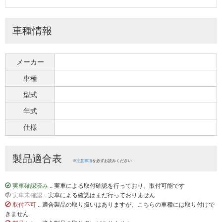
車種情報
メーカー
車種
型式
年式
仕様
製品適合表
※
注意事項
を必ずお読みください
実車確認済み
.. 実車による取付確認を行っており、取付可能です
実車未確認
.. 実車による確認はまだ行っておりません
取付不可
.. 適合製品の取り扱いはありますが、こちらの車種には取り付けで
きません