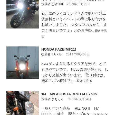
投稿者 忍者900
2019年10月09日
石川県のライコランドさんで取り付け工
賃無料というイベントの際に取り付けを
お願いしました。 スタッフの人から「す
ごく明るいですよ」とのお声掛..
続きを見
る
HONDA FAZE(MF11)
投稿者 T.A.K.E.
2019年06月08日
ハロゲンより明るくクリアな光で、とて
も見やすいです。 Hi/Loの切り替えも、し
っかり光軸が出ています。 取り付けは、
無加工ポン着けでし..
続きを見る
'04 MV AGUSTA BRUTALE750S
投稿者 まあくん
2019年04月24日
・取り付けた商品 RIZINGⅡ H7
6000K ・感想 配光：ブルターレのレン