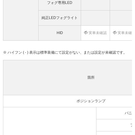
フォグ専用LED
純正LEDフォグライト
HID
実車未確認
実車未確
※ ハイフン ( - ) 表示は標準装備にて設定がない、または設定が未確認です。
箇所
ポジションランプ
バニ
フ