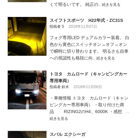
くて明るいです。 純正の..
続きを見る
スイフトスポーツ H22年式・ZC31S
投稿者 S
2018年11月07日
フォグ専用LED デュアルカラー装着。 白
色から黄色にスイッチオン→オフ→オン
で瞬時に切り替わります。 明るさも自車
への視認性も格段に向..
続きを見る
トヨタ カムロード（キャンピングカー
専用車両）
投稿者 鈴木
2018年11月06日
・車種情報 トヨタ カムロード（キャン
ピングカー専用車両） ・取り付けた商
品 RIZING2のH4、6000K ・感想 ..
続きを見る
スバル エクシーガ