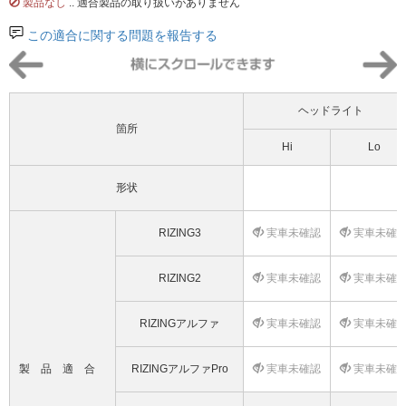
製品なし
.. 適合製品の取り扱いがありません
この適合に関する問題を報告する
ヘッドライト
箇所
Hi
Lo
形状
RIZING3
実車未確認
実車未確
RIZING2
実車未確認
実車未確
RIZINGアルファ
実車未確認
実車未確
製品適合
RIZINGアルファPro
実車未確認
実車未確