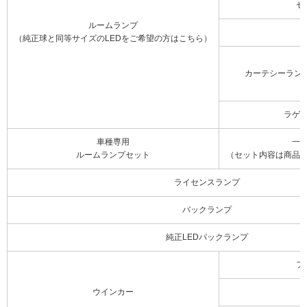
セ
ルームランプ
（純正球と同等サイズのLEDをご希望の方はこちら）
カーテシーラン
ラゲ
車種専用
一
ルームランプセット
（セット内容は商品
ライセンスランプ
バックランプ
純正LEDバックランプ
フ
ウインカー