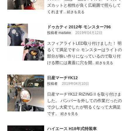
ズカットと相性が良く広範囲で照らして
くれます..
続きを見る
ドゥカティ 2012年 モンスター796
投稿者 maitake
2019年04月12日
スフィアライトLED取り付けました！ 明
るくて満足です☆ モンスターはライトの
部分が狭い作りになっているので取り付
ける際には裏蓋に穴を開..
続きを見る
日産マーチYK12
投稿者
2019年04月10日
日産マーチYK12 RIZINGⅡを取り付けま
した。 バンパーを外しての作業だったの
で少し大変でしたが明るくなって大満足
です。
続きを見る
ハイエース H18年式特装車