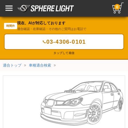
0
現在、AIが対応しております
時間外
適合確認・在庫確認・その他のご質問はお電話で
03-4306-0101
📞
タップして発信
適合トップ
車種適合検索