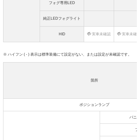
フォグ専用LED
純正LEDフォグライト
HID
実車未確認
実車未確
※ ハイフン ( - ) 表示は標準装備にて設定がない、または設定が未確認です。
箇所
ポジションランプ
バニ
フ