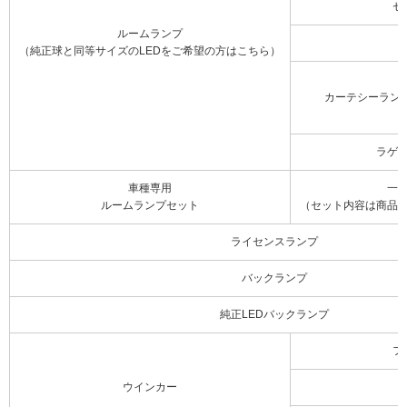
セ
ルームランプ
（純正球と同等サイズのLEDをご希望の方はこちら）
カーテシーラン
ラゲ
車種専用
一
ルームランプセット
（セット内容は商品
ライセンスランプ
バックランプ
純正LEDバックランプ
フ
ウインカー