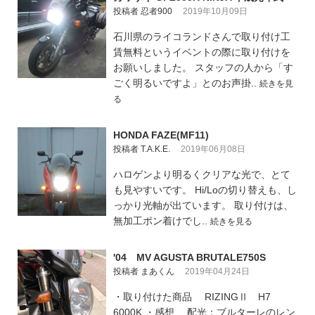
投稿者 忍者900
2019年10月09日
石川県のライコランドさんで取り付け工
賃無料というイベントの際に取り付けを
お願いしました。 スタッフの人から「す
ごく明るいですよ」とのお声掛..
続きを見
る
HONDA FAZE(MF11)
投稿者 T.A.K.E.
2019年06月08日
ハロゲンより明るくクリアな光で、とて
も見やすいです。 Hi/Loの切り替えも、し
っかり光軸が出ています。 取り付けは、
無加工ポン着けでし..
続きを見る
'04 MV AGUSTA BRUTALE750S
投稿者 まあくん
2019年04月24日
・取り付けた商品 RIZINGⅡ H7
6000K ・感想 配光：ブルターレのレン