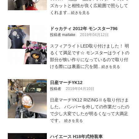
ズカットと相性が良く広範囲で照らして
くれます..
続きを見る
ドゥカティ 2012年 モンスター796
投稿者 maitake
2019年04月12日
スフィアライトLED取り付けました！ 明
るくて満足です☆ モンスターはライトの
部分が狭い作りになっているので取り付
ける際には裏蓋に穴を開..
続きを見る
日産マーチYK12
投稿者
2019年04月10日
日産マーチYK12 RIZINGⅡを取り付けま
した。 バンパーを外しての作業だったの
で少し大変でしたが明るくなって大満足
です。
続きを見る
ハイエース H18年式特装車