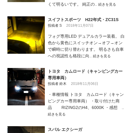
くて明るいです。 純正の..
続きを見る
スイフトスポーツ H22年式・ZC31S
投稿者 S
2018年11月07日
フォグ専用LED デュアルカラー装着。 白
色から黄色にスイッチオン→オフ→オン
で瞬時に切り替わります。 明るさも自車
への視認性も格段に向..
続きを見る
トヨタ カムロード（キャンピングカー
専用車両）
投稿者 鈴木
2018年11月06日
・車種情報 トヨタ カムロード（キャン
ピングカー専用車両） ・取り付けた商
品 RIZING2のH4、6000K ・感想 ..
続きを見る
スバル エクシーガ