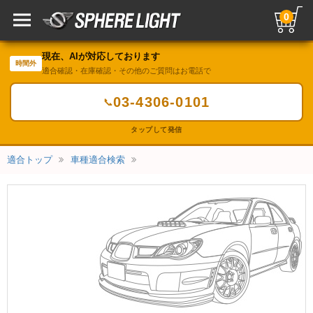
0
現在、AIが対応しております
時間外
適合確認・在庫確認・その他のご質問はお電話で
03-4306-0101
📞
タップして発信
適合トップ
車種適合検索