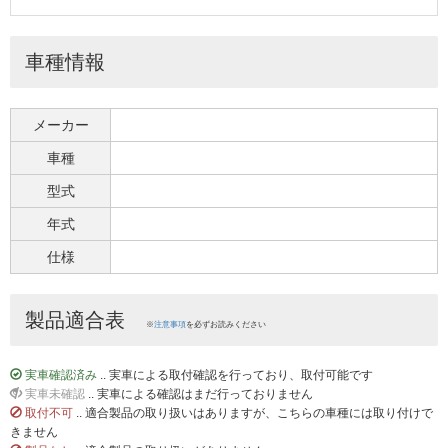
車種情報
メーカー
車種
型式
年式
仕様
製品適合表
※
注意事項
を必ずお読みください
実車確認済み
.. 実車による取付確認を行っており、取付可能です
実車未確認
.. 実車による確認はまだ行っておりません
取付不可
.. 適合製品の取り扱いはありますが、こちらの車種には取り付けで
きません