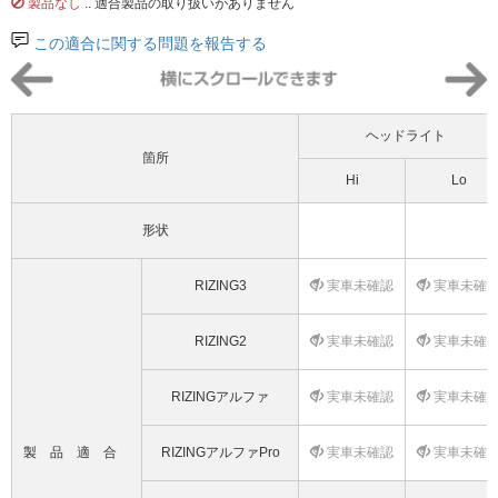
製品なし
.. 適合製品の取り扱いがありません
この適合に関する問題を報告する
ヘッドライト
箇所
Hi
Lo
形状
RIZING3
実車未確認
実車未確
RIZING2
実車未確認
実車未確
RIZINGアルファ
実車未確認
実車未確
製品適合
RIZINGアルファPro
実車未確認
実車未確