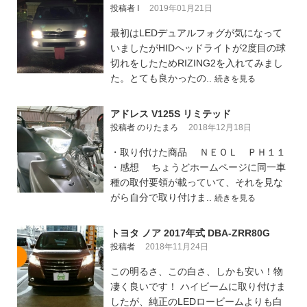
投稿者 I
2019年01月21日
最初はLEDデュアルフォグが気になって
いましたがHIDヘッドライトが2度目の球
切れをしたためRIZING2を入れてみまし
た。とても良かったの..
続きを見る
アドレス V125S リミテッド
投稿者 のりたまろ
2018年12月18日
・取り付けた商品 ＮＥＯＬ ＰＨ１１
・感想 ちょうどホームページに同一車
種の取付要領が載っていて、それを見な
がら自分で取り付けま..
続きを見る
トヨタ ノア 2017年式 DBA-ZRR80G
投稿者
2018年11月24日
この明るさ、この白さ、しかも安い！物
凄く良いです！ ハイビームに取り付けま
したが、純正のLEDロービームよりも白