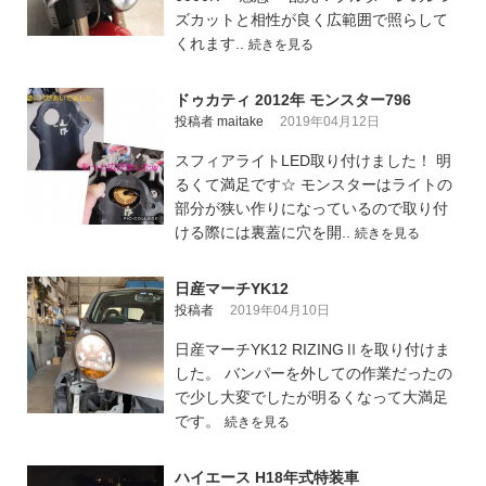
ズカットと相性が良く広範囲で照らして
くれます..
続きを見る
ドゥカティ 2012年 モンスター796
投稿者 maitake
2019年04月12日
スフィアライトLED取り付けました！ 明
るくて満足です☆ モンスターはライトの
部分が狭い作りになっているので取り付
ける際には裏蓋に穴を開..
続きを見る
日産マーチYK12
投稿者
2019年04月10日
日産マーチYK12 RIZINGⅡを取り付けま
した。 バンパーを外しての作業だったの
で少し大変でしたが明るくなって大満足
です。
続きを見る
ハイエース H18年式特装車