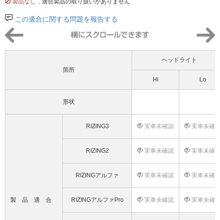
製品なし
.. 適合製品の取り扱いがありません
この適合に関する問題を報告する
ヘッドライト
箇所
Hi
Lo
形状
RIZING3
実車未確認
実車未確
RIZING2
実車未確認
実車未確
RIZINGアルファ
実車未確認
実車未確
製品適合
RIZINGアルファPro
実車未確認
実車未確