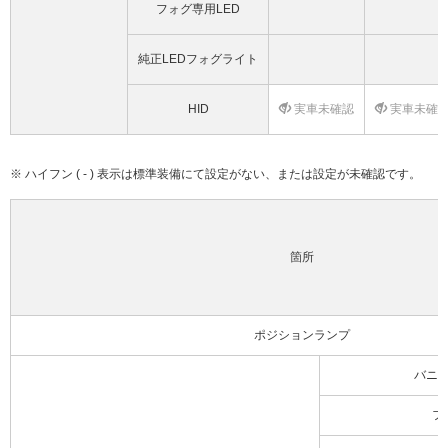
フォグ専用LED
純正LEDフォグライト
HID
実車未確認
実車未確
※ ハイフン ( - ) 表示は標準装備にて設定がない、または設定が未確認です。
箇所
ポジションランプ
バニ
フ