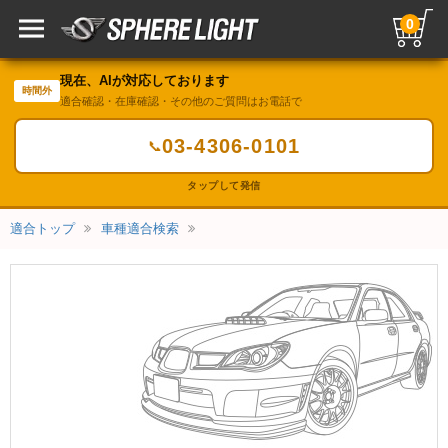
0
現在、AIが対応しております
時間外
適合確認・在庫確認・その他のご質問はお電話で
03-4306-0101
📞
タップして発信
適合トップ
車種適合検索