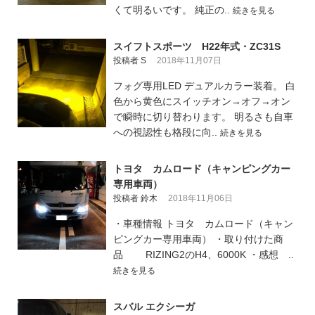
くて明るいです。 純正の..
続きを見る
スイフトスポーツ H22年式・ZC31S
投稿者 S
2018年11月07日
フォグ専用LED デュアルカラー装着。 白
色から黄色にスイッチオン→オフ→オン
で瞬時に切り替わります。 明るさも自車
への視認性も格段に向..
続きを見る
トヨタ カムロード（キャンピングカー
専用車両）
投稿者 鈴木
2018年11月06日
・車種情報 トヨタ カムロード（キャン
ピングカー専用車両） ・取り付けた商
品 RIZING2のH4、6000K ・感想 ..
続きを見る
スバル エクシーガ