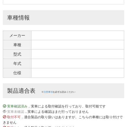
車種情報
メーカー
車種
型式
年式
仕様
製品適合表
※
注意事項
を必ずお読みください
実車確認済み
.. 実車による取付確認を行っており、取付可能です
実車未確認
.. 実車による確認はまだ行っておりません
取付不可
.. 適合製品の取り扱いはありますが、こちらの車種には取り付けで
きません