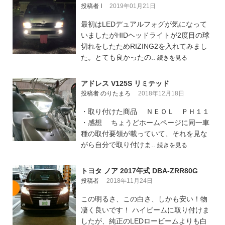
投稿者 I
2019年01月21日
最初はLEDデュアルフォグが気になって
いましたがHIDヘッドライトが2度目の球
切れをしたためRIZING2を入れてみまし
た。とても良かったの..
続きを見る
アドレス V125S リミテッド
投稿者 のりたまろ
2018年12月18日
・取り付けた商品 ＮＥＯＬ ＰＨ１１
・感想 ちょうどホームページに同一車
種の取付要領が載っていて、それを見な
がら自分で取り付けま..
続きを見る
トヨタ ノア 2017年式 DBA-ZRR80G
投稿者
2018年11月24日
この明るさ、この白さ、しかも安い！物
凄く良いです！ ハイビームに取り付けま
したが、純正のLEDロービームよりも白