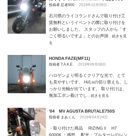
投稿者 忍者900
2019年10月09日
石川県のライコランドさんで取り付け工
賃無料というイベントの際に取り付けを
お願いしました。 スタッフの人から「す
ごく明るいですよ」とのお声掛..
続きを見
る
HONDA FAZE(MF11)
投稿者 T.A.K.E.
2019年06月08日
ハロゲンより明るくクリアな光で、とて
も見やすいです。 Hi/Loの切り替えも、し
っかり光軸が出ています。 取り付けは、
無加工ポン着けでし..
続きを見る
'04 MV AGUSTA BRUTALE750S
投稿者 まあくん
2019年04月24日
・取り付けた商品 RIZINGⅡ H7
6000K ・感想 配光：ブルターレのレン