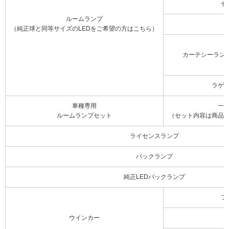
セ
ルームランプ
（純正球と同等サイズのLEDをご希望の方はこちら）
カーテシーラン
ラゲ
車種専用
一
ルームランプセット
（セット内容は商品
ライセンスランプ
バックランプ
純正LEDバックランプ
フ
ウインカー