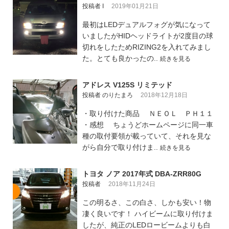
投稿者 I
2019年01月21日
最初はLEDデュアルフォグが気になって
いましたがHIDヘッドライトが2度目の球
切れをしたためRIZING2を入れてみまし
た。とても良かったの..
続きを見る
アドレス V125S リミテッド
投稿者 のりたまろ
2018年12月18日
・取り付けた商品 ＮＥＯＬ ＰＨ１１
・感想 ちょうどホームページに同一車
種の取付要領が載っていて、それを見な
がら自分で取り付けま..
続きを見る
トヨタ ノア 2017年式 DBA-ZRR80G
投稿者
2018年11月24日
この明るさ、この白さ、しかも安い！物
凄く良いです！ ハイビームに取り付けま
したが、純正のLEDロービームよりも白