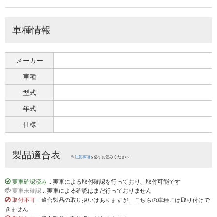
車種情報
メーカー
車種
型式
年式
仕様
製品適合表
※
注意事項
を必ずお読みください
実車確認済み
.. 実車による取付確認を行っており、取付可能です
実車未確認
.. 実車による確認はまだ行っておりません
取付不可
.. 適合製品の取り扱いはありますが、こちらの車種には取り付けで
きません