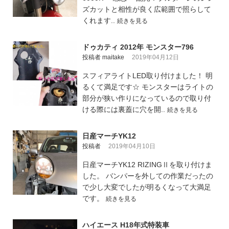
ズカットと相性が良く広範囲で照らして
くれます..
続きを見る
ドゥカティ 2012年 モンスター796
投稿者 maitake
2019年04月12日
スフィアライトLED取り付けました！ 明
るくて満足です☆ モンスターはライトの
部分が狭い作りになっているので取り付
ける際には裏蓋に穴を開..
続きを見る
日産マーチYK12
投稿者
2019年04月10日
日産マーチYK12 RIZINGⅡを取り付けま
した。 バンパーを外しての作業だったの
で少し大変でしたが明るくなって大満足
です。
続きを見る
ハイエース H18年式特装車