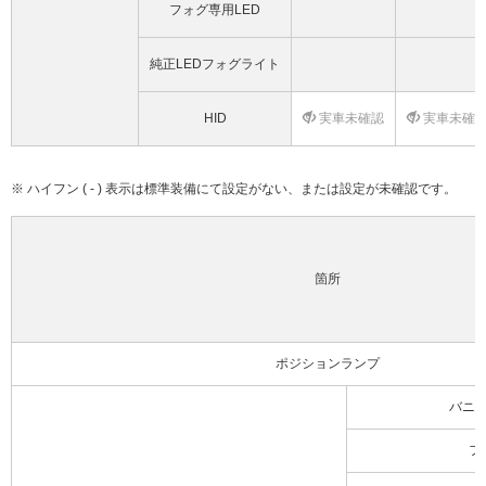
フォグ専用LED
純正LEDフォグライト
HID
実車未確認
実車未確
※ ハイフン ( - ) 表示は標準装備にて設定がない、または設定が未確認です。
箇所
ポジションランプ
バニ
フ