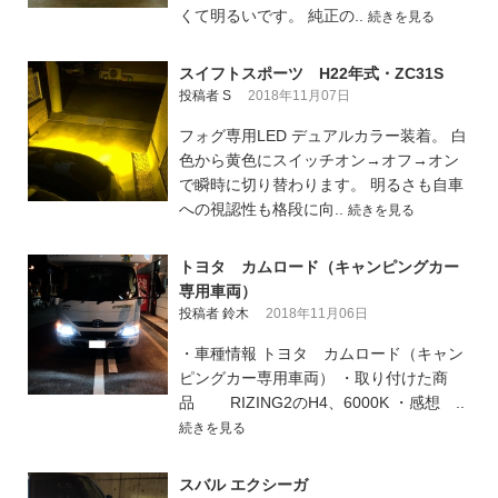
くて明るいです。 純正の..
続きを見る
スイフトスポーツ H22年式・ZC31S
投稿者 S
2018年11月07日
フォグ専用LED デュアルカラー装着。 白
色から黄色にスイッチオン→オフ→オン
で瞬時に切り替わります。 明るさも自車
への視認性も格段に向..
続きを見る
トヨタ カムロード（キャンピングカー
専用車両）
投稿者 鈴木
2018年11月06日
・車種情報 トヨタ カムロード（キャン
ピングカー専用車両） ・取り付けた商
品 RIZING2のH4、6000K ・感想 ..
続きを見る
スバル エクシーガ