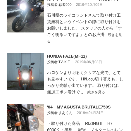
投稿者 忍者900
2019年10月09日
石川県のライコランドさんで取り付け工
賃無料というイベントの際に取り付けを
お願いしました。 スタッフの人から「す
ごく明るいですよ」とのお声掛..
続きを見
る
HONDA FAZE(MF11)
投稿者 T.A.K.E.
2019年06月08日
ハロゲンより明るくクリアな光で、とて
も見やすいです。 Hi/Loの切り替えも、し
っかり光軸が出ています。 取り付けは、
無加工ポン着けでし..
続きを見る
'04 MV AGUSTA BRUTALE750S
投稿者 まあくん
2019年04月24日
・取り付けた商品 RIZINGⅡ H7
6000K ・感想 配光：ブルターレのレン