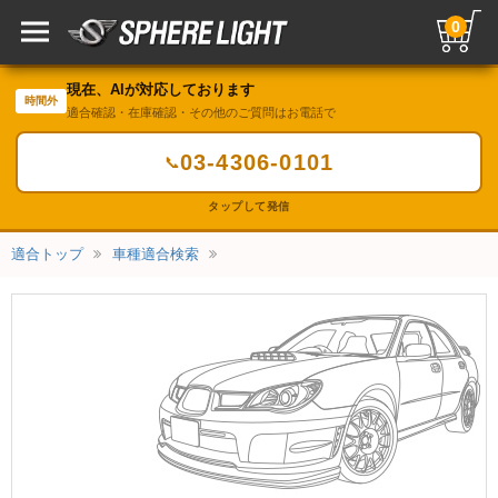
0
現在、AIが対応しております
時間外
適合確認・在庫確認・その他のご質問はお電話で
03-4306-0101
📞
タップして発信
適合トップ
車種適合検索