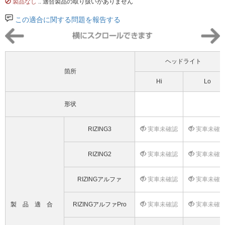
製品なし
.. 適合製品の取り扱いがありません
この適合に関する問題を報告する
ヘッドライト
箇所
Hi
Lo
形状
RIZING3
実車未確認
実車未確
RIZING2
実車未確認
実車未確
RIZINGアルファ
実車未確認
実車未確
製品適合
RIZINGアルファPro
実車未確認
実車未確