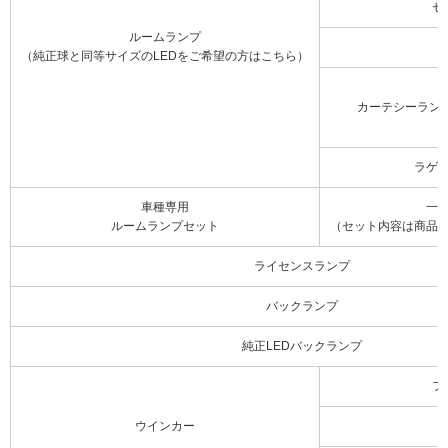
セ
ルームランプ
（純正球と同等サイズのLEDをご希望の方はこちら）
カーテシーラン
ラゲ
車種専用
一
ルームランプセット
（セット内容は商品
ライセンスランプ
バックランプ
純正LEDバックランプ
フ
ウインカー