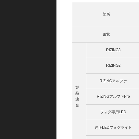
箇所
形状
RIZING3
RIZING2
RIZINGアルファ
製
品
RIZINGアルファPro
適
合
フォグ専用LED
純正LEDフォグライト