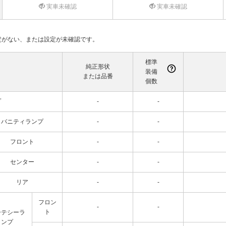
実車未確認
実車未確認
て設定がない、または設定が未確認です。
標準
純正形状
装備
または品番
個数
プ
-
-
バニティランプ
-
-
フロント
-
-
センター
-
-
リア
-
-
フロン
-
-
ト
ーテシーラ
ンプ