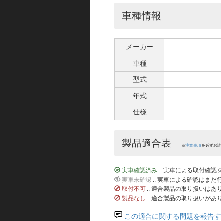
車種情報
メーカー
車種
型式
年式
仕様
製品適合表
※
注意事項
を必ずお読
実車確認済み
.. 実車による取付確
実車未確認
.. 実車による確認はま
取付不可
.. 適合製品の取り扱いは
製品なし
.. 適合製品の取り扱いがあ
この適合に関する問題を報告す