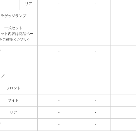
リア
-
-
ラゲッジランプ
-
-
一式セット
セット内容は商品ペー
-
をご確認ください）
プ
-
-
-
-
ンプ
-
-
フロント
-
-
サイド
-
-
リア
-
-
プ
-
-