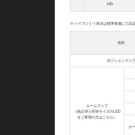
HID
※ ハイフン ( - ) 表示は標準装備に
箇所
ポジションラン
ルームランプ
（純正球と同等サイズのLED
をご希望の方はこちら）
カ