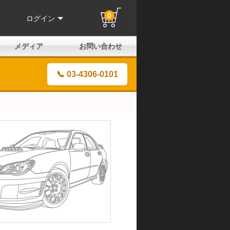
0
ログイン
メディア
お問い合わせ
はじめての方へ
よくある質問
電話でのお問い合わせ
メールお問い合わせ
全国取扱店
全国取付協力店
業販申請フォーム
製品保証申請のご案内
ユーザー登録（保証）
📞 03-4306-0101