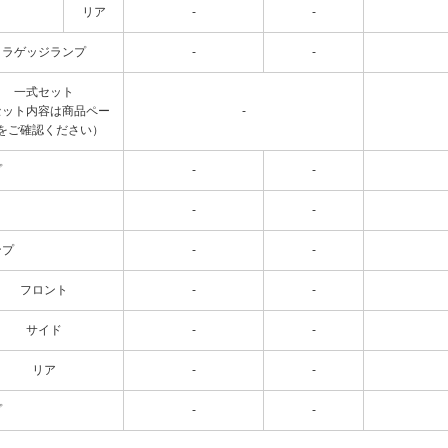
リア
-
-
ラゲッジランプ
-
-
一式セット
セット内容は商品ペー
-
をご確認ください）
プ
-
-
-
-
ンプ
-
-
フロント
-
-
サイド
-
-
リア
-
-
プ
-
-