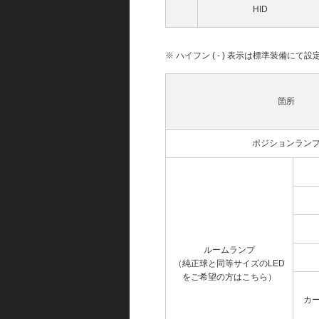
HID
※ ハイフン ( - ) 表示は標準装備に
箇所
ポジションラン
ルームランプ
（純正球と同等サイズのLED
をご希望の方はこちら）
カ