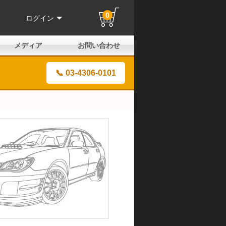
0
ログイン
メディア
お問い合わせ
はじめての方へ
よくある質問
電話でのお問い合わせ
メールお問い合わせ
全国取扱店
全国取付協力店
業販申請フォーム
製品保証申請のご案内
ユーザー登録（保証）
📞 03-4306-0101