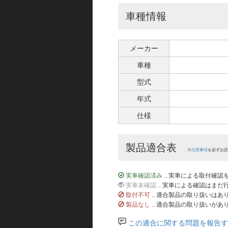
車種情報
メーカー
車種
型式
年式
仕様
製品適合表
※
注意事項
を必ずお読
実車確認済み
.. 実車による取付確
実車未確認
.. 実車による確認はま
取付不可
.. 適合製品の取り扱いは
製品なし
.. 適合製品の取り扱いがあ
この適合に関する問題を報告す