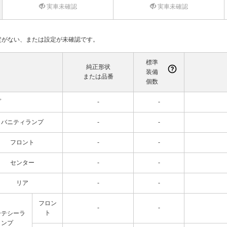
実車未確認
実車未確認
て設定がない、または設定が未確認です。
標準
純正形状
装備
または品番
個数
プ
-
-
バニティランプ
-
-
フロント
-
-
センター
-
-
リア
-
-
フロン
-
-
ト
ーテシーラ
ンプ