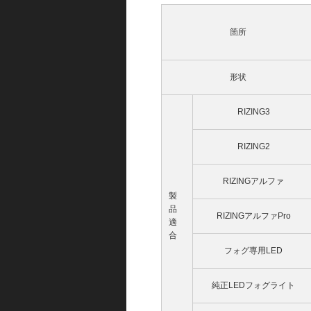
箇所
形状
RIZING3
RIZING2
RIZINGアルファ
製
品
RIZINGアルファPro
適
合
フォグ専用LED
純正LEDフォグライト