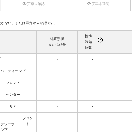
実車未確認
実車未確認
て設定がない、または設定が未確認です。
標準
純正形状
装備
または品番
個数
プ
-
-
バニティランプ
-
-
フロント
-
-
センター
-
-
リア
-
-
フロン
-
-
ト
ーテシーラ
ンプ