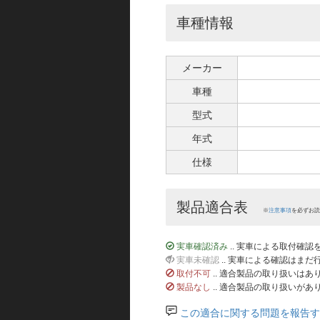
車種情報
メーカー
車種
型式
年式
仕様
製品適合表
※
注意事項
を必ずお読
実車確認済み
.. 実車による取付確
実車未確認
.. 実車による確認はま
取付不可
.. 適合製品の取り扱いは
製品なし
.. 適合製品の取り扱いがあ
この適合に関する問題を報告す