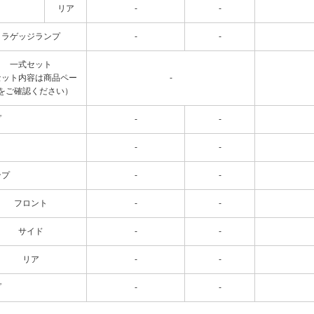
リア
-
-
ラゲッジランプ
-
-
一式セット
セット内容は商品ペー
-
をご確認ください）
プ
-
-
-
-
ンプ
-
-
フロント
-
-
サイド
-
-
リア
-
-
プ
-
-