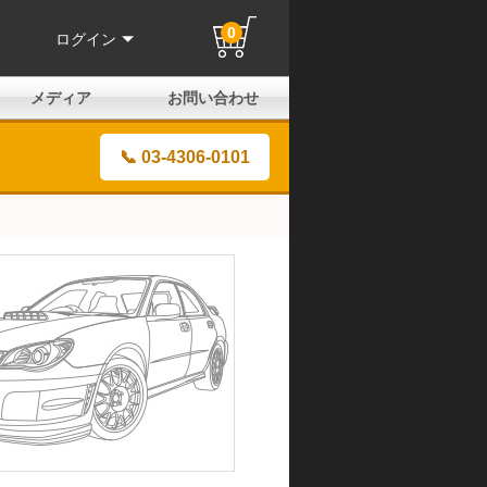
0
ログイン
メディア
お問い合わせ
はじめての方へ
よくある質問
電話でのお問い合わせ
メールお問い合わせ
全国取扱店
全国取付協力店
業販申請フォーム
製品保証申請のご案内
ユーザー登録（保証）
📞 03-4306-0101