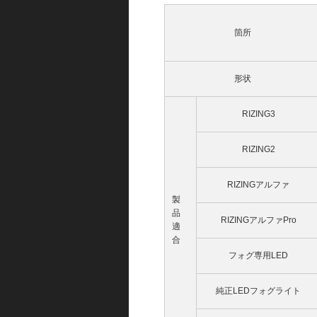
箇所
形状
RIZING3
RIZING2
RIZINGアルファ
製
品
RIZINGアルファPro
適
合
フォグ専用LED
純正LEDフォグライト