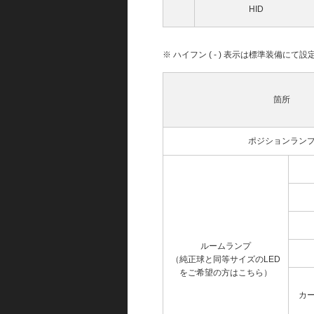
HID
※ ハイフン ( - ) 表示は標準装備に
箇所
ポジションラン
ルームランプ
（純正球と同等サイズのLED
をご希望の方はこちら）
カ