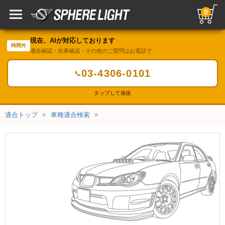
0
現在、AIが対応しております
時間外
適合確認・在庫確認・その他のご質問はお電話で
03-4306-0101
📞
タップして発信
適合トップ
車種適合検索