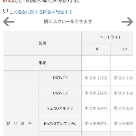
製品なし
.. 適合製品の取り扱いがありません
この適合に関する問題を報告する
ヘッドライト
箇所
Hi
Lo
形状
RIZING3
実車未確認
実車未確
RIZING2
実車未確認
実車未確
RIZINGアルファ
実車未確認
実車未確
製品適合
RIZINGアルファPro
実車未確認
実車未確