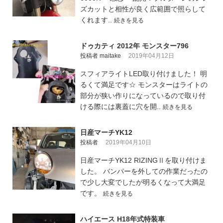
ズカットと相性が良く広範囲で照らして
くれます..
続きを見る
ドゥカティ 2012年 モンスター796
投稿者 maitake
2019年04月12日
スフィアライトLED取り付けました！ 明
るくて満足です☆ モンスターはライトの
部分が狭い作りになっているので取り付
ける際には裏蓋に穴を開..
続きを見る
日産マーチYK12
投稿者
2019年04月10日
日産マーチYK12 RIZINGⅡを取り付けま
した。 バンパーを外しての作業だったの
で少し大変でしたが明るくなって大満足
です。
続きを見る
ハイエース H18年式特装車