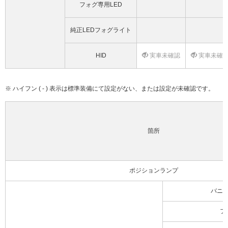
フォグ専用LED
純正LEDフォグライト
HID
実車未確認
実車未確
※ ハイフン ( - ) 表示は標準装備にて設定がない、または設定が未確認です。
箇所
ポジションランプ
バニ
フ