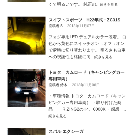
くて明るいです。 純正の..
続きを見る
スイフトスポーツ H22年式・ZC31S
投稿者 S
2018年11月07日
フォグ専用LED デュアルカラー装着。 白
色から黄色にスイッチオン→オフ→オン
で瞬時に切り替わります。 明るさも自車
への視認性も格段に向..
続きを見る
トヨタ カムロード（キャンピングカー
専用車両）
投稿者 鈴木
2018年11月06日
・車種情報 トヨタ カムロード（キャン
ピングカー専用車両） ・取り付けた商
品 RIZING2のH4、6000K ・感想 ..
続きを見る
スバル エクシーガ