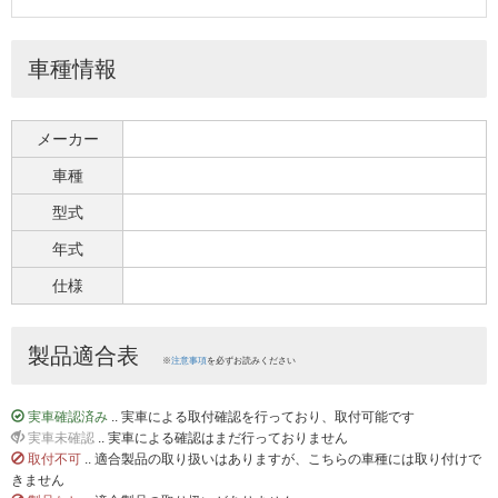
車種情報
メーカー
車種
型式
年式
仕様
製品適合表
※
注意事項
を必ずお読みください
実車確認済み
.. 実車による取付確認を行っており、取付可能です
実車未確認
.. 実車による確認はまだ行っておりません
取付不可
.. 適合製品の取り扱いはありますが、こちらの車種には取り付けで
きません