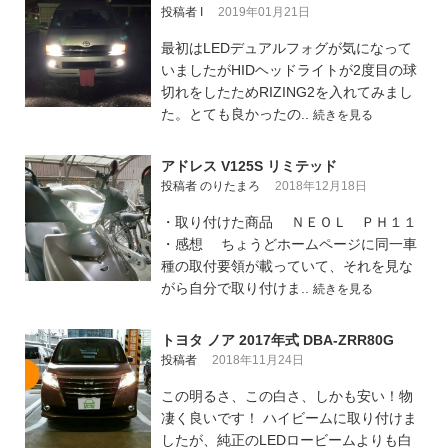
投稿者 I
2019年01月21日
最初はLEDデュアルフォグが気になって
いましたがHIDヘッドライトが2度目の球
切れをしたためRIZING2を入れてみまし
た。とても良かったの..
続きを見る
アドレス V125S リミテッド
投稿者 のりたまろ
2018年12月18日
・取り付けた商品 ＮＥＯＬ ＰＨ１１
・感想 ちょうどホームページに同一車
種の取付要領が載っていて、それを見な
がら自分で取り付けま..
続きを見る
トヨタ ノア 2017年式 DBA-ZRR80G
投稿者
2018年11月24日
この明るさ、この白さ、しかも安い！物
凄く良いです！ ハイビームに取り付けま
したが、純正のLEDロービームよりも白