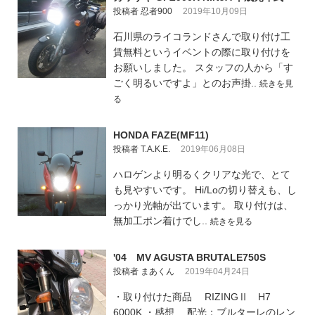
投稿者 忍者900
2019年10月09日
石川県のライコランドさんで取り付け工
賃無料というイベントの際に取り付けを
お願いしました。 スタッフの人から「す
ごく明るいですよ」とのお声掛..
続きを見
る
HONDA FAZE(MF11)
投稿者 T.A.K.E.
2019年06月08日
ハロゲンより明るくクリアな光で、とて
も見やすいです。 Hi/Loの切り替えも、し
っかり光軸が出ています。 取り付けは、
無加工ポン着けでし..
続きを見る
'04 MV AGUSTA BRUTALE750S
投稿者 まあくん
2019年04月24日
・取り付けた商品 RIZINGⅡ H7
6000K ・感想 配光：ブルターレのレン