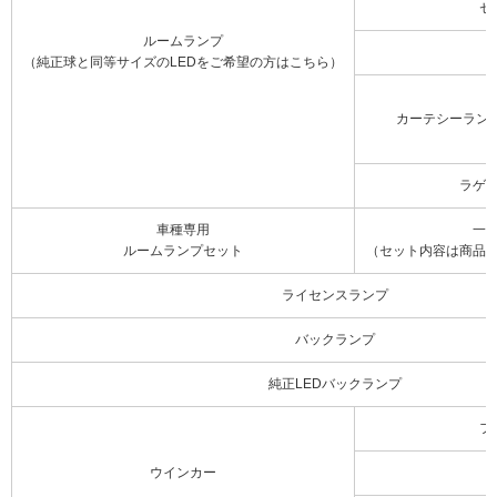
セ
ルームランプ
（純正球と同等サイズのLEDをご希望の方はこちら）
カーテシーラン
ラゲ
車種専用
一
ルームランプセット
（セット内容は商品
ライセンスランプ
バックランプ
純正LEDバックランプ
フ
ウインカー