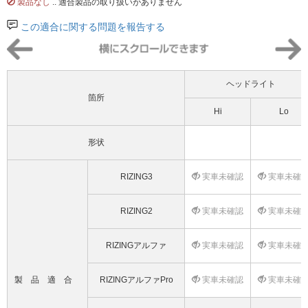
製品なし
.. 適合製品の取り扱いがありません
この適合に関する問題を報告する
ヘッドライト
箇所
Hi
Lo
形状
RIZING3
実車未確認
実車未確
RIZING2
実車未確認
実車未確
RIZINGアルファ
実車未確認
実車未確
製品適合
RIZINGアルファPro
実車未確認
実車未確