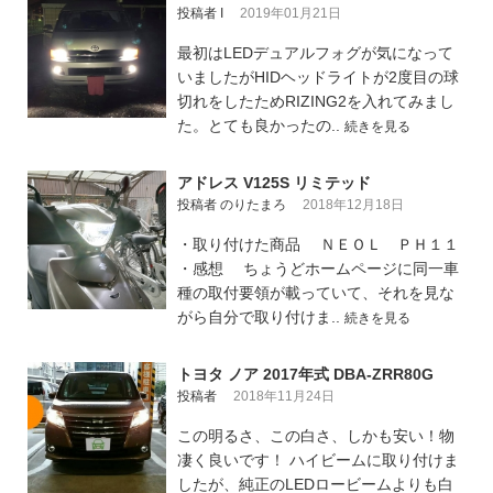
投稿者 I
2019年01月21日
最初はLEDデュアルフォグが気になって
いましたがHIDヘッドライトが2度目の球
切れをしたためRIZING2を入れてみまし
た。とても良かったの..
続きを見る
アドレス V125S リミテッド
投稿者 のりたまろ
2018年12月18日
・取り付けた商品 ＮＥＯＬ ＰＨ１１
・感想 ちょうどホームページに同一車
種の取付要領が載っていて、それを見な
がら自分で取り付けま..
続きを見る
トヨタ ノア 2017年式 DBA-ZRR80G
投稿者
2018年11月24日
この明るさ、この白さ、しかも安い！物
凄く良いです！ ハイビームに取り付けま
したが、純正のLEDロービームよりも白