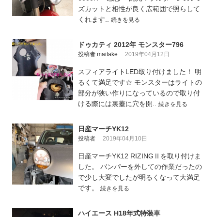
ズカットと相性が良く広範囲で照らして
くれます..
続きを見る
ドゥカティ 2012年 モンスター796
投稿者 maitake
2019年04月12日
スフィアライトLED取り付けました！ 明
るくて満足です☆ モンスターはライトの
部分が狭い作りになっているので取り付
ける際には裏蓋に穴を開..
続きを見る
日産マーチYK12
投稿者
2019年04月10日
日産マーチYK12 RIZINGⅡを取り付けま
した。 バンパーを外しての作業だったの
で少し大変でしたが明るくなって大満足
です。
続きを見る
ハイエース H18年式特装車