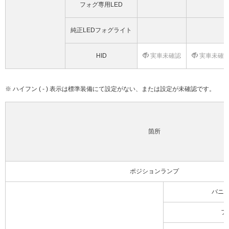
フォグ専用LED
純正LEDフォグライト
HID
実車未確認
実車未確
※ ハイフン ( - ) 表示は標準装備にて設定がない、または設定が未確認です。
箇所
ポジションランプ
バニ
フ