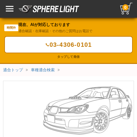
0
現在、AIが対応しております
時間外
適合確認・在庫確認・その他のご質問はお電話で
03-4306-0101
📞
タップして発信
適合トップ
車種適合検索