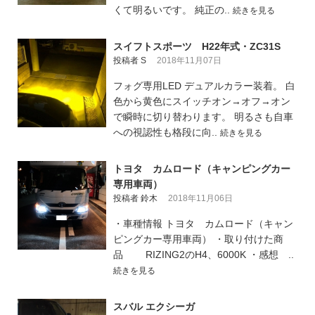
くて明るいです。 純正の..
続きを見る
スイフトスポーツ H22年式・ZC31S
投稿者 S
2018年11月07日
フォグ専用LED デュアルカラー装着。 白
色から黄色にスイッチオン→オフ→オン
で瞬時に切り替わります。 明るさも自車
への視認性も格段に向..
続きを見る
トヨタ カムロード（キャンピングカー
専用車両）
投稿者 鈴木
2018年11月06日
・車種情報 トヨタ カムロード（キャン
ピングカー専用車両） ・取り付けた商
品 RIZING2のH4、6000K ・感想 ..
続きを見る
スバル エクシーガ