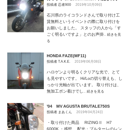
投稿者 忍者900
2019年10月09日
石川県のライコランドさんで取り付け工
賃無料というイベントの際に取り付けを
お願いしました。 スタッフの人から「す
ごく明るいですよ」とのお声掛..
続きを見
る
HONDA FAZE(MF11)
投稿者 T.A.K.E.
2019年06月08日
ハロゲンより明るくクリアな光で、とて
も見やすいです。 Hi/Loの切り替えも、し
っかり光軸が出ています。 取り付けは、
無加工ポン着けでし..
続きを見る
'04 MV AGUSTA BRUTALE750S
投稿者 まあくん
2019年04月24日
・取り付けた商品 RIZINGⅡ H7
6000K ・感想 配光：ブルターレのレン