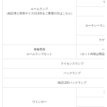
セ
ルームランプ
（純正球と同等サイズのLEDをご希望の方はこちら）
カーテシーラン
ラゲ
車種専用
一
ルームランプセット
（セット内容は商品
ライセンスランプ
バックランプ
純正LEDバックランプ
フ
ウインカー