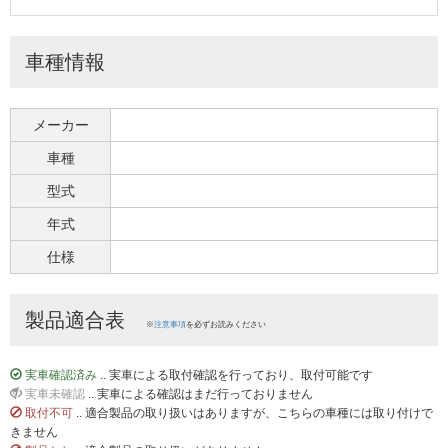
車種情報
メーカー
車種
型式
年式
仕様
製品適合表
※
注意事項
を必ずお読みください
実車確認済み
.. 実車による取付確認を行っており、取付可能です
実車未確認
.. 実車による確認はまだ行っておりません
取付不可
.. 適合製品の取り扱いはありますが、こちらの車種には取り付けで
きません