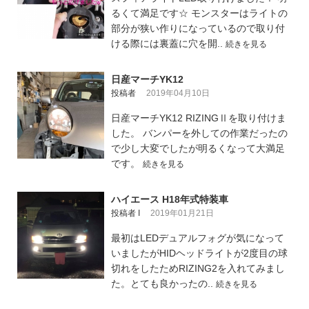
るくて満足です☆ モンスターはライトの
部分が狭い作りになっているので取り付
ける際には裏蓋に穴を開..
続きを見る
日産マーチYK12
投稿者
2019年04月10日
日産マーチYK12 RIZINGⅡを取り付けま
した。 バンパーを外しての作業だったの
で少し大変でしたが明るくなって大満足
です。
続きを見る
ハイエース H18年式特装車
投稿者 I
2019年01月21日
最初はLEDデュアルフォグが気になって
いましたがHIDヘッドライトが2度目の球
切れをしたためRIZING2を入れてみまし
た。とても良かったの..
続きを見る