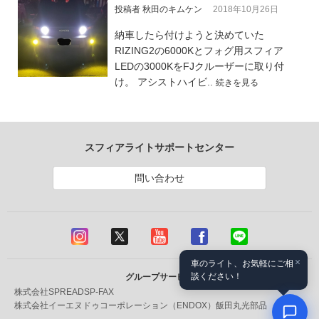
投稿者 秋田のキムケン
2018年10月26日
納車したら付けようと決めていた
RIZING2の6000Kとフォグ用スフィア
LEDの3000KをFJクルーザーに取り付
け。 アシストハイビ..
続きを見る
スフィアライトサポートセンター
問い合わせ
×
車のライト、お気軽にご相
談ください！
グループサービス
株式会社SPREAD
SP-FAX
株式会社イーエヌドゥコーポレーション（ENDOX）
飯田丸光部品