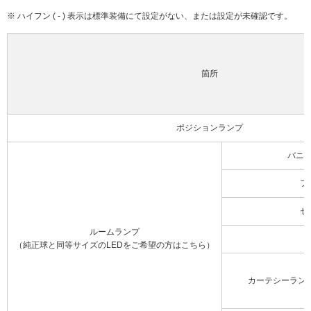
※ ハイフン ( - ) 表示は標準装備にて設定がない、または設定が未確認です。
箇所
ポジションランプ
バニ
フ
セ
ルームランプ
（純正球と同等サイズのLEDをご希望の方はこちら）
カーテシーラン