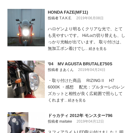
HONDA FAZE(MF11)
投稿者 T.A.K.E.
2019年06月08日
ハロゲンより明るくクリアな光で、とて
も見やすいです。 Hi/Loの切り替えも、し
っかり光軸が出ています。 取り付けは、
無加工ポン着けでし..
続きを見る
'04 MV AGUSTA BRUTALE750S
投稿者 まあくん
2019年04月24日
・取り付けた商品 RIZINGⅡ H7
6000K ・感想 配光：ブルターレのレン
ズカットと相性が良く広範囲で照らして
くれます..
続きを見る
ドゥカティ 2012年 モンスター796
投稿者 maitake
2019年04月12日
スフィアライトLED取り付けました！ 明