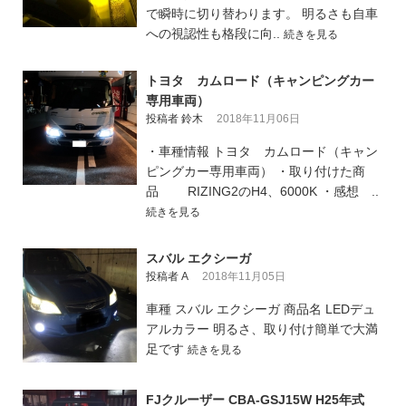
で瞬時に切り替わります。 明るさも自車
への視認性も格段に向..
続きを見る
トヨタ カムロード（キャンピングカー
専用車両）
投稿者 鈴木
2018年11月06日
・車種情報 トヨタ カムロード（キャン
ピングカー専用車両） ・取り付けた商
品 RIZING2のH4、6000K ・感想 ..
続きを見る
スバル エクシーガ
投稿者 A
2018年11月05日
車種 スバル エクシーガ 商品名 LEDデュ
アルカラー 明るさ、取り付け簡単で大満
足です
続きを見る
FJクルーザー CBA-GSJ15W H25年式