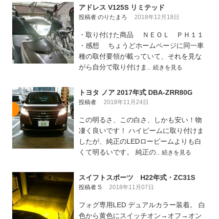
アドレス V125S リミテッド
投稿者 のりたまろ
2018年12月18日
・取り付けた商品 ＮＥＯＬ ＰＨ１１
・感想 ちょうどホームページに同一車
種の取付要領が載っていて、それを見な
がら自分で取り付けま..
続きを見る
トヨタ ノア 2017年式 DBA-ZRR80G
投稿者
2018年11月24日
この明るさ、この白さ、しかも安い！物
凄く良いです！ ハイビームに取り付けま
したが、純正のLEDロービームよりも白
くて明るいです。 純正の..
続きを見る
スイフトスポーツ H22年式・ZC31S
投稿者 S
2018年11月07日
フォグ専用LED デュアルカラー装着。 白
色から黄色にスイッチオン→オフ→オン