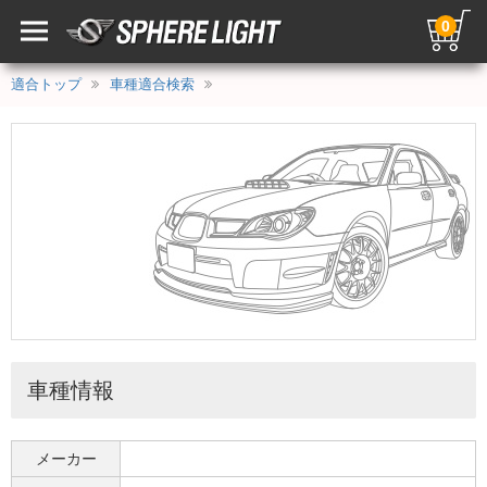
0
適合トップ
車種適合検索
車種情報
メーカー