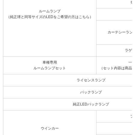
セ
ルームランプ
（純正球と同等サイズのLEDをご希望の方はこちら）
カーテシーラン
ラゲ
車種専用
一
ルームランプセット
（セット内容は商品
ライセンスランプ
バックランプ
純正LEDバックランプ
フ
ウインカー