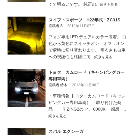
くて明るいです。 純正の..
続きを見る
スイフトスポーツ H22年式・ZC31S
投稿者 S
2018年11月07日
フォグ専用LED デュアルカラー装着。 白
色から黄色にスイッチオン→オフ→オン
で瞬時に切り替わります。 明るさも自車
への視認性も格段に向..
続きを見る
トヨタ カムロード（キャンピングカー
専用車両）
投稿者 鈴木
2018年11月06日
・車種情報 トヨタ カムロード（キャン
ピングカー専用車両） ・取り付けた商
品 RIZING2のH4、6000K ・感想 ..
続きを見る
スバル エクシーガ