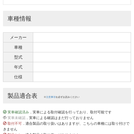
車種情報
メーカー
車種
型式
年式
仕様
製品適合表
※
注意事項
を必ずお読みください
実車確認済み
.. 実車による取付確認を行っており、取付可能です
実車未確認
.. 実車による確認はまだ行っておりません
取付不可
.. 適合製品の取り扱いはありますが、こちらの車種には取り付けで
きません