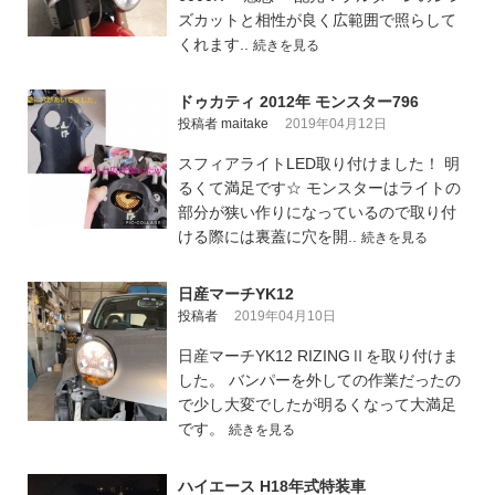
ズカットと相性が良く広範囲で照らして
くれます..
続きを見る
ドゥカティ 2012年 モンスター796
投稿者 maitake
2019年04月12日
スフィアライトLED取り付けました！ 明
るくて満足です☆ モンスターはライトの
部分が狭い作りになっているので取り付
ける際には裏蓋に穴を開..
続きを見る
日産マーチYK12
投稿者
2019年04月10日
日産マーチYK12 RIZINGⅡを取り付けま
した。 バンパーを外しての作業だったの
で少し大変でしたが明るくなって大満足
です。
続きを見る
ハイエース H18年式特装車