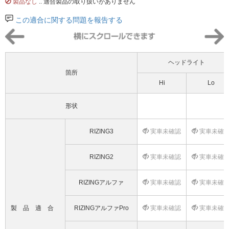
製品なし
.. 適合製品の取り扱いがありません
この適合に関する問題を報告する
ヘッドライト
箇所
Hi
Lo
形状
RIZING3
実車未確認
実車未確
RIZING2
実車未確認
実車未確
RIZINGアルファ
実車未確認
実車未確
製品適合
RIZINGアルファPro
実車未確認
実車未確