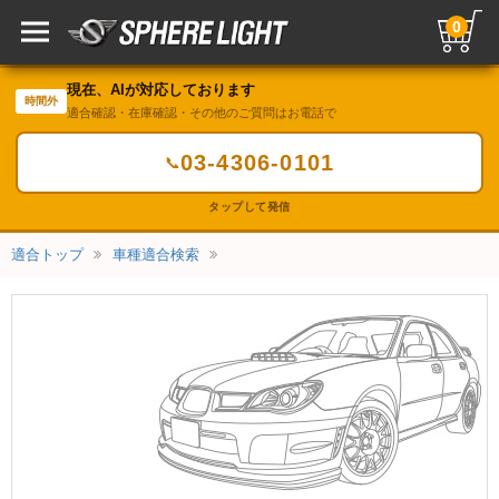
0
現在、AIが対応しております
時間外
適合確認・在庫確認・その他のご質問はお電話で
03-4306-0101
📞
タップして発信
適合トップ
車種適合検索