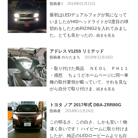
投稿者 I
2019年01月21日
最初はLEDデュアルフォグが気になって
いましたがHIDヘッドライトが2度目の球
切れをしたためRIZING2を入れてみまし
た。とても良かったの..
続きを見る
アドレス V125S リミテッド
投稿者 のりたまろ
2018年12月18日
・取り付けた商品 ＮＥＯＬ ＰＨ１１
・感想 ちょうどホームページに同一車
種の取付要領が載っていて、それを見な
がら自分で取り付けま..
続きを見る
トヨタ ノア 2017年式 DBA-ZRR80G
投稿者
2018年11月24日
この明るさ、この白さ、しかも安い！物
凄く良いです！ ハイビームに取り付けま
したが、純正のLEDロービームよりも白