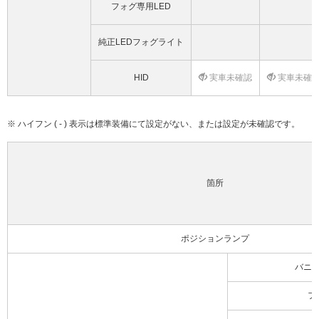
フォグ専用LED
純正LEDフォグライト
HID
実車未確認
実車未確
※ ハイフン ( - ) 表示は標準装備にて設定がない、または設定が未確認です。
箇所
ポジションランプ
バニ
フ