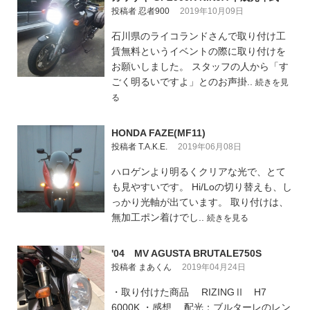
投稿者 忍者900
2019年10月09日
石川県のライコランドさんで取り付け工
賃無料というイベントの際に取り付けを
お願いしました。 スタッフの人から「す
ごく明るいですよ」とのお声掛..
続きを見
る
HONDA FAZE(MF11)
投稿者 T.A.K.E.
2019年06月08日
ハロゲンより明るくクリアな光で、とて
も見やすいです。 Hi/Loの切り替えも、し
っかり光軸が出ています。 取り付けは、
無加工ポン着けでし..
続きを見る
'04 MV AGUSTA BRUTALE750S
投稿者 まあくん
2019年04月24日
・取り付けた商品 RIZINGⅡ H7
6000K ・感想 配光：ブルターレのレン