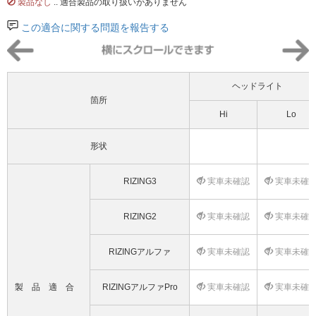
製品なし
.. 適合製品の取り扱いがありません
この適合に関する問題を報告する
ヘッドライト
箇所
Hi
Lo
形状
RIZING3
実車未確認
実車未確
RIZING2
実車未確認
実車未確
RIZINGアルファ
実車未確認
実車未確
製品適合
RIZINGアルファPro
実車未確認
実車未確