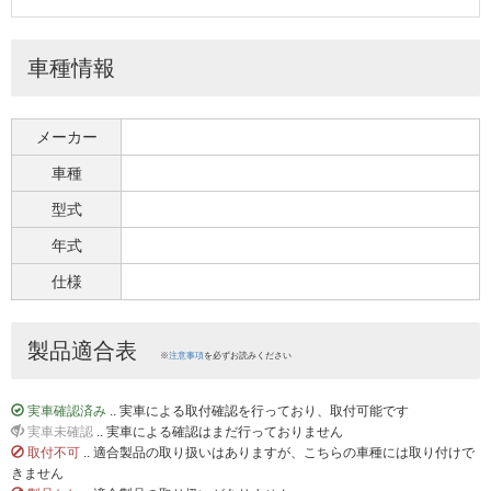
車種情報
メーカー
車種
型式
年式
仕様
製品適合表
※
注意事項
を必ずお読みください
実車確認済み
.. 実車による取付確認を行っており、取付可能です
実車未確認
.. 実車による確認はまだ行っておりません
取付不可
.. 適合製品の取り扱いはありますが、こちらの車種には取り付けで
きません