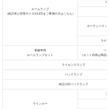
セ
ルームランプ
（純正球と同等サイズのLEDをご希望の方はこちら）
カーテシーラン
ラゲ
車種専用
一
ルームランプセット
（セット内容は商品
ライセンスランプ
バックランプ
純正LEDバックランプ
フ
ウインカー