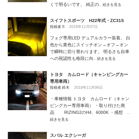
くて明るいです。 純正の..
続きを見る
スイフトスポーツ H22年式・ZC31S
投稿者 S
2018年11月07日
フォグ専用LED デュアルカラー装着。 白
色から黄色にスイッチオン→オフ→オン
で瞬時に切り替わります。 明るさも自車
への視認性も格段に向..
続きを見る
トヨタ カムロード（キャンピングカー
専用車両）
投稿者 鈴木
2018年11月06日
・車種情報 トヨタ カムロード（キャン
ピングカー専用車両） ・取り付けた商
品 RIZING2のH4、6000K ・感想 ..
続きを見る
スバル エクシーガ