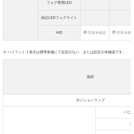
フォグ専用LED
純正LEDフォグライト
HID
実車未確認
実車未確
※ ハイフン ( - ) 表示は標準装備にて設定がない、または設定が未確認です。
箇所
ポジションランプ
バニ
フ