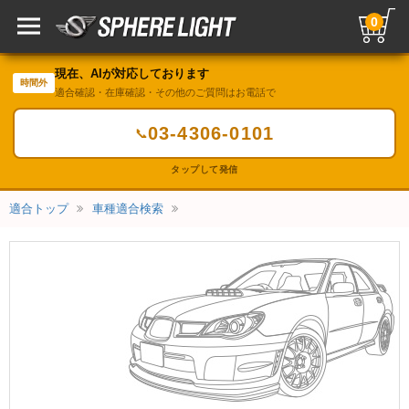
0
現在、AIが対応しております
時間外
適合確認・在庫確認・その他のご質問はお電話で
03-4306-0101
📞
タップして発信
適合トップ
車種適合検索