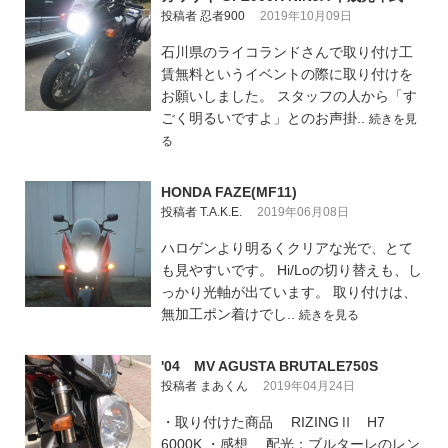
投稿者 忍者900
2019年10月09日
石川県のライコランドさんで取り付け工
賃無料というイベントの際に取り付けを
お願いしました。 スタッフの人から「す
ごく明るいですよ」とのお声掛..
続きを見
る
HONDA FAZE(MF11)
投稿者 T.A.K.E.
2019年06月08日
ハロゲンより明るくクリアな光で、とて
も見やすいです。 Hi/Loの切り替えも、し
っかり光軸が出ています。 取り付けは、
無加工ポン着けでし..
続きを見る
'04 MV AGUSTA BRUTALE750S
投稿者 まあくん
2019年04月24日
・取り付けた商品 RIZINGⅡ H7
6000K ・感想 配光：ブルターレのレン