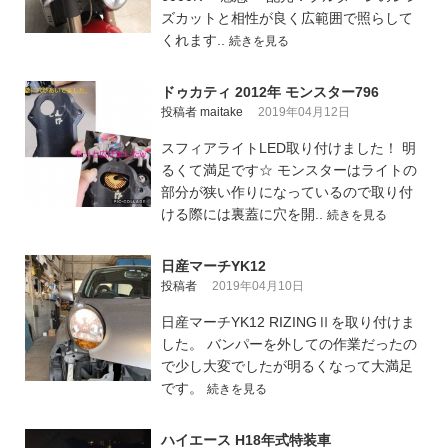
ズカットと相性が良く広範囲で照らして
くれます..
続きを見る
ドゥカティ 2012年 モンスター796
投稿者 maitake
2019年04月12日
スフィアライトLED取り付けました！ 明
るくて満足です☆ モンスターはライトの
部分が狭い作りになっているので取り付
ける際には裏蓋に穴を開..
続きを見る
日産マーチYK12
投稿者
2019年04月10日
日産マーチYK12 RIZINGⅡを取り付けま
した。 バンパーを外しての作業だったの
で少し大変でしたが明るくなって大満足
です。
続きを見る
ハイエース H18年式特装車