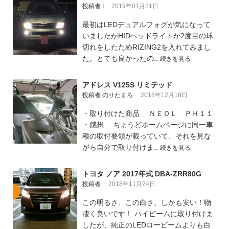
投稿者 I
2019年01月21日
最初はLEDデュアルフォグが気になって
いましたがHIDヘッドライトが2度目の球
切れをしたためRIZING2を入れてみまし
た。とても良かったの..
続きを見る
アドレス V125S リミテッド
投稿者 のりたまろ
2018年12月18日
・取り付けた商品 ＮＥＯＬ ＰＨ１１
・感想 ちょうどホームページに同一車
種の取付要領が載っていて、それを見な
がら自分で取り付けま..
続きを見る
トヨタ ノア 2017年式 DBA-ZRR80G
投稿者
2018年11月24日
この明るさ、この白さ、しかも安い！物
凄く良いです！ ハイビームに取り付けま
したが、純正のLEDロービームよりも白