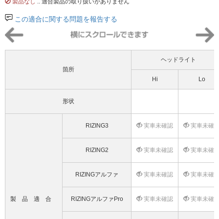
製品なし
.. 適合製品の取り扱いがありません
この適合に関する問題を報告する
ヘッドライト
箇所
Hi
Lo
形状
RIZING3
実車未確認
実車未確
RIZING2
実車未確認
実車未確
RIZINGアルファ
実車未確認
実車未確
製品適合
RIZINGアルファPro
実車未確認
実車未確