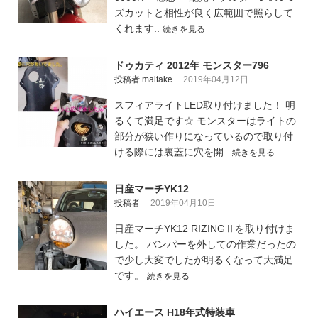
ズカットと相性が良く広範囲で照らして
くれます..
続きを見る
ドゥカティ 2012年 モンスター796
投稿者 maitake
2019年04月12日
スフィアライトLED取り付けました！ 明
るくて満足です☆ モンスターはライトの
部分が狭い作りになっているので取り付
ける際には裏蓋に穴を開..
続きを見る
日産マーチYK12
投稿者
2019年04月10日
日産マーチYK12 RIZINGⅡを取り付けま
した。 バンパーを外しての作業だったの
で少し大変でしたが明るくなって大満足
です。
続きを見る
ハイエース H18年式特装車