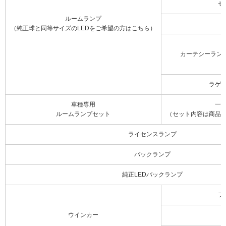
セ
ルームランプ
（純正球と同等サイズのLEDをご希望の方はこちら）
カーテシーラン
ラゲ
車種専用
一
ルームランプセット
（セット内容は商品
ライセンスランプ
バックランプ
純正LEDバックランプ
フ
ウインカー