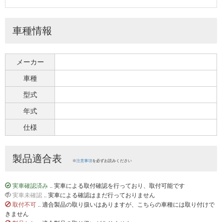
車種情報
メーカー
車種
型式
年式
仕様
製品適合表
※
注意事項
を必ずお読みください
実車確認済み
.. 実車による取付確認を行っており、取付可能です
実車未確認
.. 実車による確認はまだ行っておりません
取付不可
.. 適合製品の取り扱いはありますが、こちらの車種には取り付けで
きません