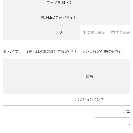
フォグ専用LED
純正LEDフォグライト
HID
実車未確認
実車未確
※ ハイフン ( - ) 表示は標準装備にて設定がない、または設定が未確認です。
箇所
ポジションランプ
バニ
フ