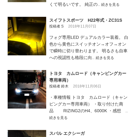
くて明るいです。 純正の..
続きを見る
スイフトスポーツ H22年式・ZC31S
投稿者 S
2018年11月07日
フォグ専用LED デュアルカラー装着。 白
色から黄色にスイッチオン→オフ→オン
で瞬時に切り替わります。 明るさも自車
への視認性も格段に向..
続きを見る
トヨタ カムロード（キャンピングカー
専用車両）
投稿者 鈴木
2018年11月06日
・車種情報 トヨタ カムロード（キャン
ピングカー専用車両） ・取り付けた商
品 RIZING2のH4、6000K ・感想 ..
続きを見る
スバル エクシーガ