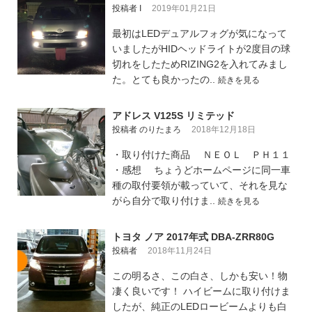
投稿者 I
2019年01月21日
最初はLEDデュアルフォグが気になって
いましたがHIDヘッドライトが2度目の球
切れをしたためRIZING2を入れてみまし
た。とても良かったの..
続きを見る
アドレス V125S リミテッド
投稿者 のりたまろ
2018年12月18日
・取り付けた商品 ＮＥＯＬ ＰＨ１１
・感想 ちょうどホームページに同一車
種の取付要領が載っていて、それを見な
がら自分で取り付けま..
続きを見る
トヨタ ノア 2017年式 DBA-ZRR80G
投稿者
2018年11月24日
この明るさ、この白さ、しかも安い！物
凄く良いです！ ハイビームに取り付けま
したが、純正のLEDロービームよりも白