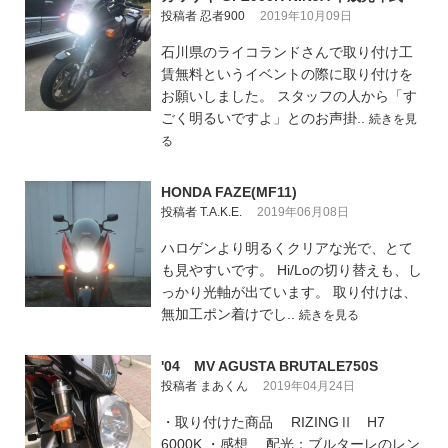
投稿者 忍者900
2019年10月09日
石川県のライコランドさんで取り付け工
賃無料というイベントの際に取り付けを
お願いしました。 スタッフの人から「す
ごく明るいですよ」とのお声掛..
続きを見
る
HONDA FAZE(MF11)
投稿者 T.A.K.E.
2019年06月08日
ハロゲンより明るくクリアな光で、とて
も見やすいです。 Hi/Loの切り替えも、し
っかり光軸が出ています。 取り付けは、
無加工ポン着けでし..
続きを見る
'04 MV AGUSTA BRUTALE750S
投稿者 まあくん
2019年04月24日
・取り付けた商品 RIZINGⅡ H7
6000K ・感想 配光：ブルターレのレン