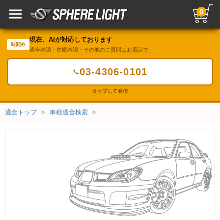
0
現在、AIが対応しております
時間外
適合確認・在庫確認・その他のご質問はお電話で
03-4306-0101
📞
タップして発信
適合トップ
車種適合検索