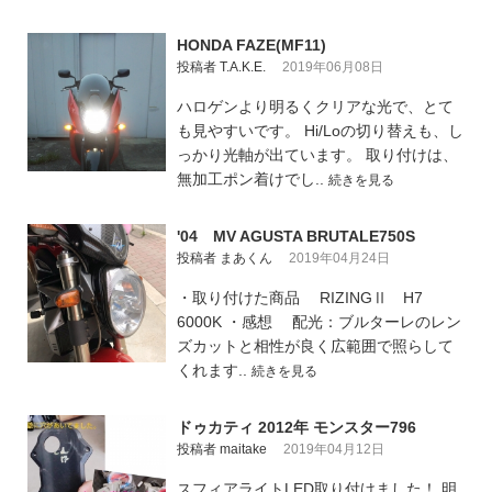
HONDA FAZE(MF11)
投稿者 T.A.K.E.
2019年06月08日
ハロゲンより明るくクリアな光で、とて
も見やすいです。 Hi/Loの切り替えも、し
っかり光軸が出ています。 取り付けは、
無加工ポン着けでし..
続きを見る
'04 MV AGUSTA BRUTALE750S
投稿者 まあくん
2019年04月24日
・取り付けた商品 RIZINGⅡ H7
6000K ・感想 配光：ブルターレのレン
ズカットと相性が良く広範囲で照らして
くれます..
続きを見る
ドゥカティ 2012年 モンスター796
投稿者 maitake
2019年04月12日
スフィアライトLED取り付けました！ 明