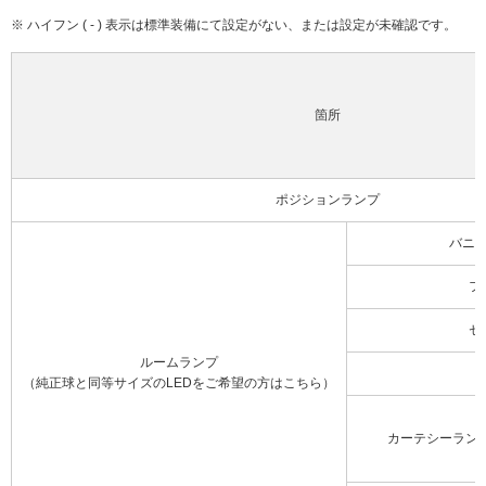
※ ハイフン ( - ) 表示は標準装備にて設定がない、または設定が未確認です。
箇所
ポジションランプ
バニ
フ
セ
ルームランプ
（純正球と同等サイズのLEDをご希望の方はこちら）
カーテシーラン