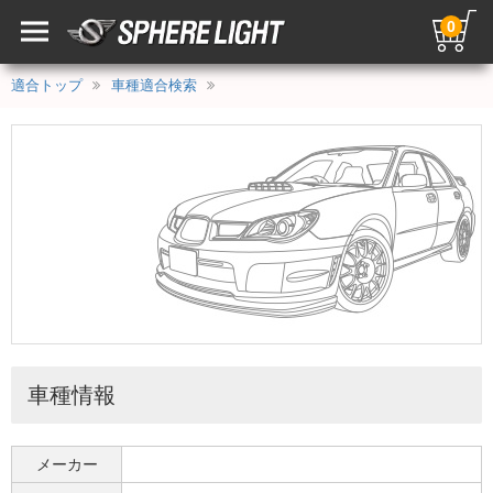
0
適合トップ
車種適合検索
車種情報
メーカー