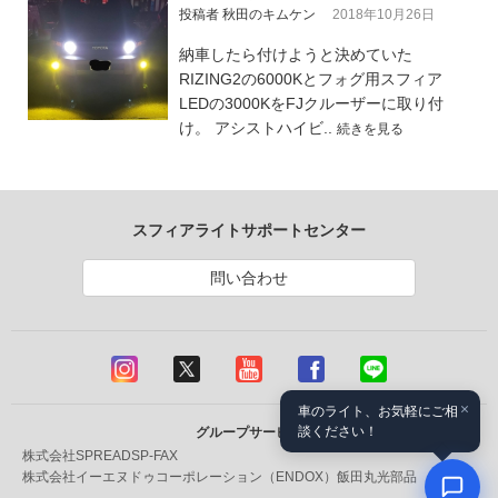
投稿者 秋田のキムケン
2018年10月26日
納車したら付けようと決めていた
RIZING2の6000Kとフォグ用スフィア
LEDの3000KをFJクルーザーに取り付
け。 アシストハイビ..
続きを見る
スフィアライトサポートセンター
問い合わせ
×
車のライト、お気軽にご相
談ください！
グループサービス
株式会社SPREAD
SP-FAX
株式会社イーエヌドゥコーポレーション（ENDOX）
飯田丸光部品