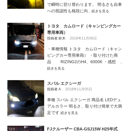
で瞬時に切り替わります。 明るさも自車
への視認性も格段に向..
続きを見る
トヨタ カムロード（キャンピングカー
専用車両）
投稿者 鈴木
2018年11月06日
・車種情報 トヨタ カムロード（キャン
ピングカー専用車両） ・取り付けた商
品 RIZING2のH4、6000K ・感想 ..
続きを見る
スバル エクシーガ
投稿者 A
2018年11月05日
車種 スバル エクシーガ 商品名 LEDデュ
アルカラー 明るさ、取り付け簡単で大満
足です
続きを見る
FJクルーザー CBA-GSJ15W H25年式