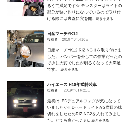
るくて満足です☆ モンスターはライトの
部分が狭い作りになっているので取り付
ける際には裏蓋に穴を開..
続きを見る
日産マーチYK12
投稿者
2019年04月10日
日産マーチYK12 RIZINGⅡを取り付けま
した。 バンパーを外しての作業だったの
で少し大変でしたが明るくなって大満足
です。
続きを見る
ハイエース H18年式特装車
投稿者 I
2019年01月21日
最初はLEDデュアルフォグが気になって
いましたがHIDヘッドライトが2度目の球
切れをしたためRIZING2を入れてみまし
た。とても良かったの..
続きを見る