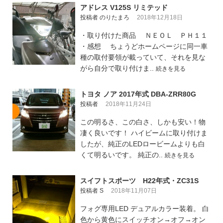
アドレス V125S リミテッド
投稿者 のりたまろ
2018年12月18日
・取り付けた商品 ＮＥＯＬ ＰＨ１１
・感想 ちょうどホームページに同一車
種の取付要領が載っていて、それを見な
がら自分で取り付けま..
続きを見る
トヨタ ノア 2017年式 DBA-ZRR80G
投稿者
2018年11月24日
この明るさ、この白さ、しかも安い！物
凄く良いです！ ハイビームに取り付けま
したが、純正のLEDロービームよりも白
くて明るいです。 純正の..
続きを見る
スイフトスポーツ H22年式・ZC31S
投稿者 S
2018年11月07日
フォグ専用LED デュアルカラー装着。 白
色から黄色にスイッチオン→オフ→オン