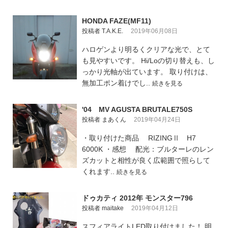
HONDA FAZE(MF11)
投稿者 T.A.K.E.
2019年06月08日
ハロゲンより明るくクリアな光で、とて
も見やすいです。 Hi/Loの切り替えも、し
っかり光軸が出ています。 取り付けは、
無加工ポン着けでし..
続きを見る
'04 MV AGUSTA BRUTALE750S
投稿者 まあくん
2019年04月24日
・取り付けた商品 RIZINGⅡ H7
6000K ・感想 配光：ブルターレのレン
ズカットと相性が良く広範囲で照らして
くれます..
続きを見る
ドゥカティ 2012年 モンスター796
投稿者 maitake
2019年04月12日
スフィアライトLED取り付けました！ 明