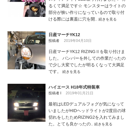
るくて満足です☆ モンスターはライトの
部分が狭い作りになっているので取り付
ける際には裏蓋に穴を開..
続きを見る
日産マーチYK12
投稿者
2019年04月10日
日産マーチYK12 RIZINGⅡを取り付けま
した。 バンパーを外しての作業だったの
で少し大変でしたが明るくなって大満足
です。
続きを見る
ハイエース H18年式特装車
投稿者 I
2019年01月21日
最初はLEDデュアルフォグが気になって
いましたがHIDヘッドライトが2度目の球
切れをしたためRIZING2を入れてみまし
た。とても良かったの..
続きを見る