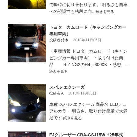
で瞬時に切り替わります。 明るさも自車
への視認性も格段に向..
続きを見る
トヨタ カムロード（キャンピングカー
専用車両）
投稿者 鈴木
2018年11月06日
・車種情報 トヨタ カムロード（キャン
ピングカー専用車両） ・取り付けた商
品 RIZING2のH4、6000K ・感想 ..
続きを見る
スバル エクシーガ
投稿者 A
2018年11月05日
車種 スバル エクシーガ 商品名 LEDデュ
アルカラー 明るさ、取り付け簡単で大満
足です
続きを見る
FJクルーザー CBA-GSJ15W H25年式