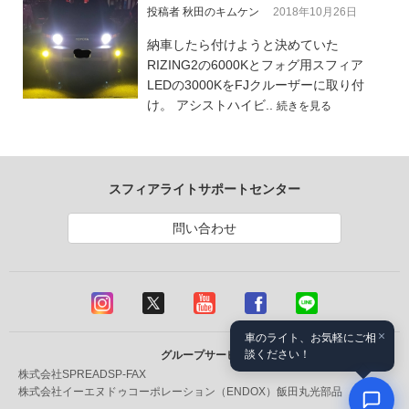
投稿者 秋田のキムケン
2018年10月26日
納車したら付けようと決めていた
RIZING2の6000Kとフォグ用スフィア
LEDの3000KをFJクルーザーに取り付
け。 アシストハイビ..
続きを見る
スフィアライトサポートセンター
問い合わせ
×
車のライト、お気軽にご相
談ください！
グループサービス
株式会社SPREAD
SP-FAX
株式会社イーエヌドゥコーポレーション（ENDOX）
飯田丸光部品