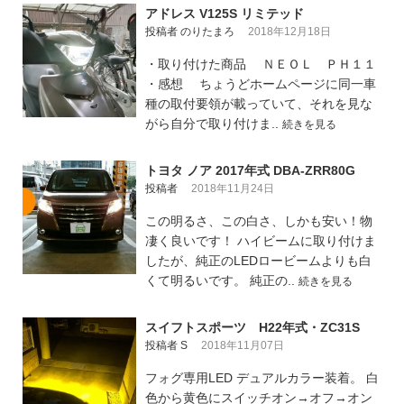
アドレス V125S リミテッド
投稿者 のりたまろ
2018年12月18日
・取り付けた商品 ＮＥＯＬ ＰＨ１１
・感想 ちょうどホームページに同一車
種の取付要領が載っていて、それを見な
がら自分で取り付けま..
続きを見る
トヨタ ノア 2017年式 DBA-ZRR80G
投稿者
2018年11月24日
この明るさ、この白さ、しかも安い！物
凄く良いです！ ハイビームに取り付けま
したが、純正のLEDロービームよりも白
くて明るいです。 純正の..
続きを見る
スイフトスポーツ H22年式・ZC31S
投稿者 S
2018年11月07日
フォグ専用LED デュアルカラー装着。 白
色から黄色にスイッチオン→オフ→オン