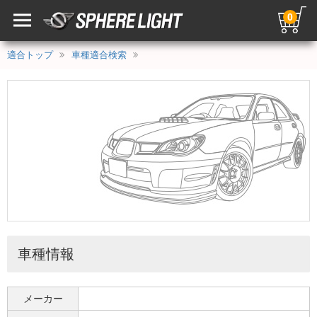
0
適合トップ
車種適合検索
車種情報
メーカー