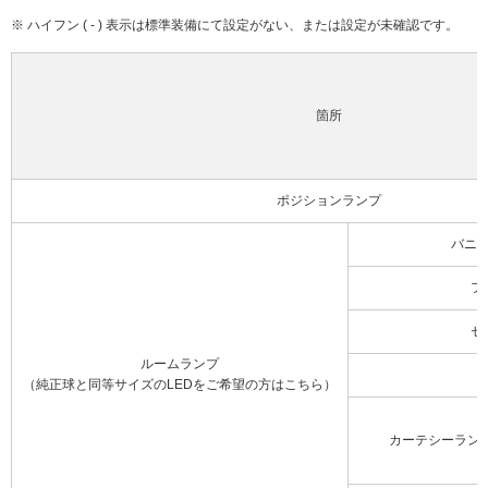
※ ハイフン ( - ) 表示は標準装備にて設定がない、または設定が未確認です。
箇所
ポジションランプ
バニ
フ
セ
ルームランプ
（純正球と同等サイズのLEDをご希望の方はこちら）
カーテシーラン