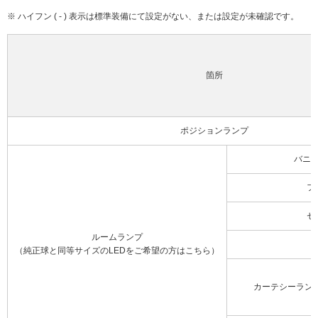
※ ハイフン ( - ) 表示は標準装備にて設定がない、または設定が未確認です。
箇所
ポジションランプ
バニ
フ
セ
ルームランプ
（純正球と同等サイズのLEDをご希望の方はこちら）
カーテシーラン