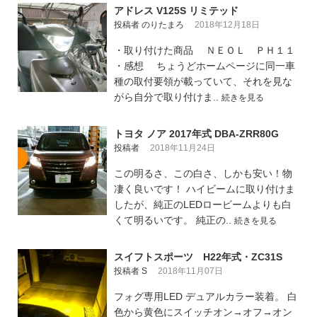
アドレス V125S リミテッド
投稿者 のりたまろ
2018年12月18日
・取り付けた商品 ＮＥＯＬ ＰＨ１１
・感想 ちょうどホームページに同一車
種の取付要領が載っていて、それを見な
がら自分で取り付けま..
続きを見る
トヨタ ノア 2017年式 DBA-ZRR80G
投稿者
2018年11月24日
この明るさ、この白さ、しかも安い！物
凄く良いです！ ハイビームに取り付けま
したが、純正のLEDロービームよりも白
くて明るいです。 純正の..
続きを見る
スイフトスポーツ H22年式・ZC31S
投稿者 S
2018年11月07日
フォグ専用LED デュアルカラー装着。 白
色から黄色にスイッチオン→オフ→オン