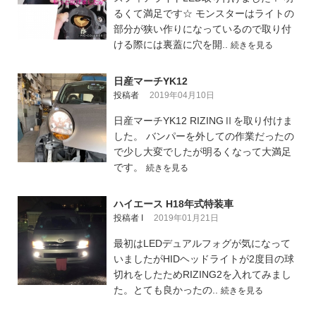
るくて満足です☆ モンスターはライトの
部分が狭い作りになっているので取り付
ける際には裏蓋に穴を開..
続きを見る
日産マーチYK12
投稿者
2019年04月10日
日産マーチYK12 RIZINGⅡを取り付けま
した。 バンパーを外しての作業だったの
で少し大変でしたが明るくなって大満足
です。
続きを見る
ハイエース H18年式特装車
投稿者 I
2019年01月21日
最初はLEDデュアルフォグが気になって
いましたがHIDヘッドライトが2度目の球
切れをしたためRIZING2を入れてみまし
た。とても良かったの..
続きを見る