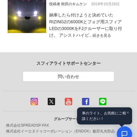
投稿者 秋田のキムケン
2018年10月26日
納車したら付けようと決めていた
RIZING2の6000Kとフォグ用スフィア
LEDの3000KをFJクルーザーに取り付
け。 アシストハイビ..
続きを見る
スフィアライトサポートセンター
問い合わせ
×
車のライト、お気軽にご相
談ください！
グループサービス
株式会社SPREAD
SP-FAX
株式会社イーエヌドゥコーポレーション（ENDOX）
飯田丸光部品