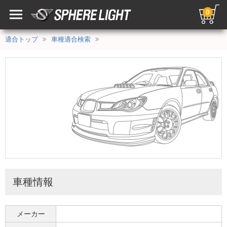
0
適合トップ
車種適合検索
車種情報
メーカー