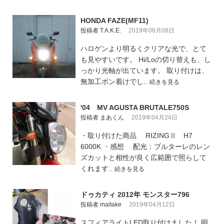
HONDA FAZE(MF11)
投稿者 T.A.K.E.
2019年06月08日
ハロゲンより明るくクリアな光で、とて
も見やすいです。 Hi/Loの切り替えも、し
っかり光軸が出ています。 取り付けは、
無加工ポン着けでし..
続きを見る
'04 MV AGUSTA BRUTALE750S
投稿者 まあくん
2019年04月24日
・取り付けた商品 RIZINGⅡ H7
6000K ・感想 配光：ブルターレのレン
ズカットと相性が良く広範囲で照らして
くれます..
続きを見る
ドゥカティ 2012年 モンスター796
投稿者 maitake
2019年04月12日
スフィアライトLED取り付けました！ 明