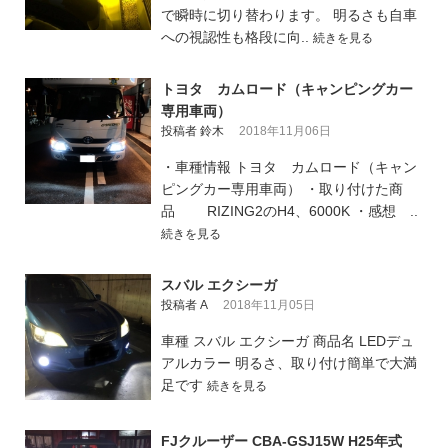
で瞬時に切り替わります。 明るさも自車
への視認性も格段に向..
続きを見る
トヨタ カムロード（キャンピングカー
専用車両）
投稿者 鈴木
2018年11月06日
・車種情報 トヨタ カムロード（キャン
ピングカー専用車両） ・取り付けた商
品 RIZING2のH4、6000K ・感想 ..
続きを見る
スバル エクシーガ
投稿者 A
2018年11月05日
車種 スバル エクシーガ 商品名 LEDデュ
アルカラー 明るさ、取り付け簡単で大満
足です
続きを見る
FJクルーザー CBA-GSJ15W H25年式