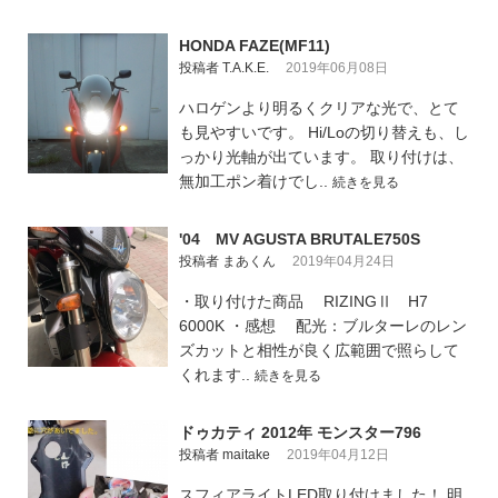
HONDA FAZE(MF11)
投稿者 T.A.K.E.
2019年06月08日
ハロゲンより明るくクリアな光で、とて
も見やすいです。 Hi/Loの切り替えも、し
っかり光軸が出ています。 取り付けは、
無加工ポン着けでし..
続きを見る
'04 MV AGUSTA BRUTALE750S
投稿者 まあくん
2019年04月24日
・取り付けた商品 RIZINGⅡ H7
6000K ・感想 配光：ブルターレのレン
ズカットと相性が良く広範囲で照らして
くれます..
続きを見る
ドゥカティ 2012年 モンスター796
投稿者 maitake
2019年04月12日
スフィアライトLED取り付けました！ 明