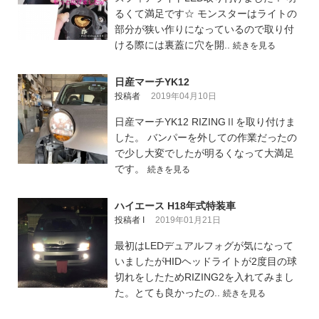
るくて満足です☆ モンスターはライトの
部分が狭い作りになっているので取り付
ける際には裏蓋に穴を開..
続きを見る
日産マーチYK12
投稿者
2019年04月10日
日産マーチYK12 RIZINGⅡを取り付けま
した。 バンパーを外しての作業だったの
で少し大変でしたが明るくなって大満足
です。
続きを見る
ハイエース H18年式特装車
投稿者 I
2019年01月21日
最初はLEDデュアルフォグが気になって
いましたがHIDヘッドライトが2度目の球
切れをしたためRIZING2を入れてみまし
た。とても良かったの..
続きを見る