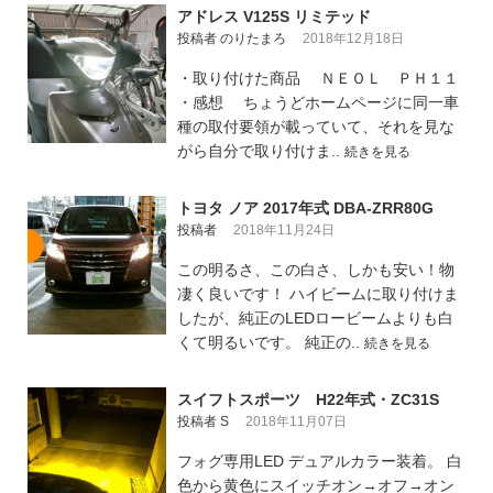
アドレス V125S リミテッド
投稿者 のりたまろ
2018年12月18日
・取り付けた商品 ＮＥＯＬ ＰＨ１１
・感想 ちょうどホームページに同一車
種の取付要領が載っていて、それを見な
がら自分で取り付けま..
続きを見る
トヨタ ノア 2017年式 DBA-ZRR80G
投稿者
2018年11月24日
この明るさ、この白さ、しかも安い！物
凄く良いです！ ハイビームに取り付けま
したが、純正のLEDロービームよりも白
くて明るいです。 純正の..
続きを見る
スイフトスポーツ H22年式・ZC31S
投稿者 S
2018年11月07日
フォグ専用LED デュアルカラー装着。 白
色から黄色にスイッチオン→オフ→オン