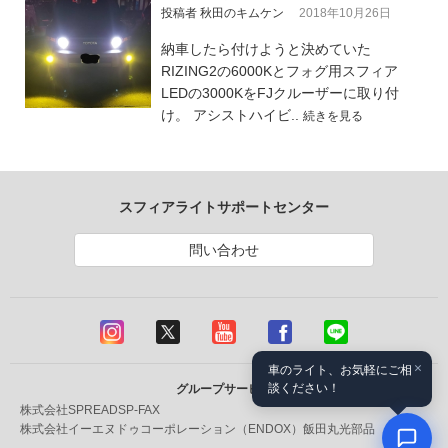
投稿者 秋田のキムケン
2018年10月26日
納車したら付けようと決めていた
RIZING2の6000Kとフォグ用スフィア
LEDの3000KをFJクルーザーに取り付
け。 アシストハイビ..
続きを見る
スフィアライトサポートセンター
問い合わせ
×
車のライト、お気軽にご相
談ください！
グループサービス
株式会社SPREAD
SP-FAX
株式会社イーエヌドゥコーポレーション（ENDOX）
飯田丸光部品