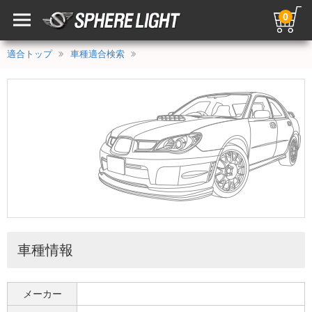
0
適合トップ
車種適合検索
車種情報
メーカー