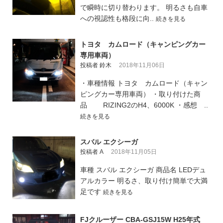
で瞬時に切り替わります。 明るさも自車
への視認性も格段に向..
続きを見る
トヨタ カムロード（キャンピングカー
専用車両）
投稿者 鈴木
2018年11月06日
・車種情報 トヨタ カムロード（キャン
ピングカー専用車両） ・取り付けた商
品 RIZING2のH4、6000K ・感想 ..
続きを見る
スバル エクシーガ
投稿者 A
2018年11月05日
車種 スバル エクシーガ 商品名 LEDデュ
アルカラー 明るさ、取り付け簡単で大満
足です
続きを見る
FJクルーザー CBA-GSJ15W H25年式