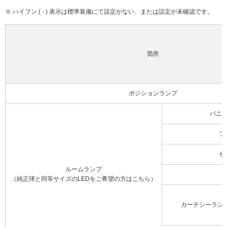
※ ハイフン ( - ) 表示は標準装備にて設定がない、または設定が未確認です。
箇所
ポジションランプ
バニ
フ
セ
ルームランプ
（純正球と同等サイズのLEDをご希望の方はこちら）
カーテシーラン