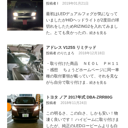
投稿者 I
2019年01月21日
最初はLEDデュアルフォグが気になって
いましたがHIDヘッドライトが2度目の球
切れをしたためRIZING2を入れてみまし
た。とても良かったの..
続きを見る
アドレス V125S リミテッド
投稿者 のりたまろ
2018年12月18日
・取り付けた商品 ＮＥＯＬ ＰＨ１１
・感想 ちょうどホームページに同一車
種の取付要領が載っていて、それを見な
がら自分で取り付けま..
続きを見る
トヨタ ノア 2017年式 DBA-ZRR80G
投稿者
2018年11月24日
この明るさ、この白さ、しかも安い！物
凄く良いです！ ハイビームに取り付けま
したが、純正のLEDロービームよりも白