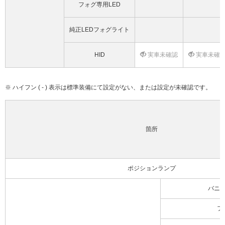
フォグ専用LED
純正LEDフォグライト
HID
実車未確認
実車未確
※ ハイフン ( - ) 表示は標準装備にて設定がない、または設定が未確認です。
箇所
ポジションランプ
バニ
フ