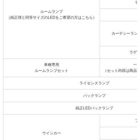
セ
ルームランプ
（純正球と同等サイズのLEDをご希望の方はこちら）
カーテシーラン
ラゲ
車種専用
一
ルームランプセット
（セット内容は商品
ライセンスランプ
バックランプ
純正LEDバックランプ
フ
ウインカー