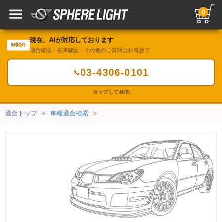
0
現在、AIが対応しております
時間外
適合確認・在庫確認・その他のご質問はお電話で
03-4306-0101
📞
タップして発信
適合トップ
車種適合検索