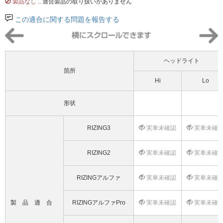
製品なし
.. 適合製品の取り扱いがありません
この適合に関する問題を報告する
ヘッドライト
箇所
Hi
Lo
形状
RIZING3
実車未確認
実車未確
RIZING2
実車未確認
実車未確
RIZINGアルファ
実車未確認
実車未確
製品適合
RIZINGアルファPro
実車未確認
実車未確