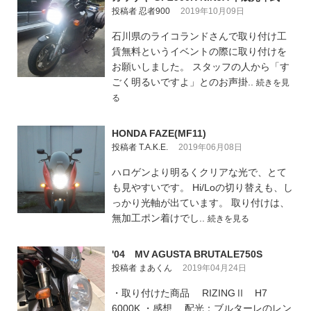
投稿者 忍者900
2019年10月09日
石川県のライコランドさんで取り付け工
賃無料というイベントの際に取り付けを
お願いしました。 スタッフの人から「す
ごく明るいですよ」とのお声掛..
続きを見
る
HONDA FAZE(MF11)
投稿者 T.A.K.E.
2019年06月08日
ハロゲンより明るくクリアな光で、とて
も見やすいです。 Hi/Loの切り替えも、し
っかり光軸が出ています。 取り付けは、
無加工ポン着けでし..
続きを見る
'04 MV AGUSTA BRUTALE750S
投稿者 まあくん
2019年04月24日
・取り付けた商品 RIZINGⅡ H7
6000K ・感想 配光：ブルターレのレン