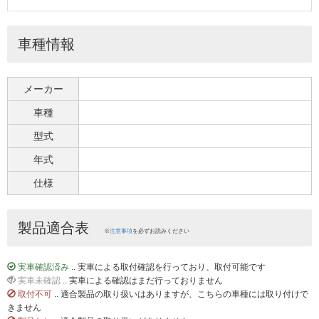
車種情報
メーカー
車種
型式
年式
仕様
製品適合表
※
注意事項
を必ずお読みください
実車確認済み
.. 実車による取付確認を行っており、取付可能です
実車未確認
.. 実車による確認はまだ行っておりません
取付不可
.. 適合製品の取り扱いはありますが、こちらの車種には取り付けで
きません