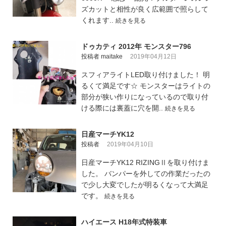
ズカットと相性が良く広範囲で照らして
くれます..
続きを見る
ドゥカティ 2012年 モンスター796
投稿者 maitake
2019年04月12日
スフィアライトLED取り付けました！ 明
るくて満足です☆ モンスターはライトの
部分が狭い作りになっているので取り付
ける際には裏蓋に穴を開..
続きを見る
日産マーチYK12
投稿者
2019年04月10日
日産マーチYK12 RIZINGⅡを取り付けま
した。 バンパーを外しての作業だったの
で少し大変でしたが明るくなって大満足
です。
続きを見る
ハイエース H18年式特装車