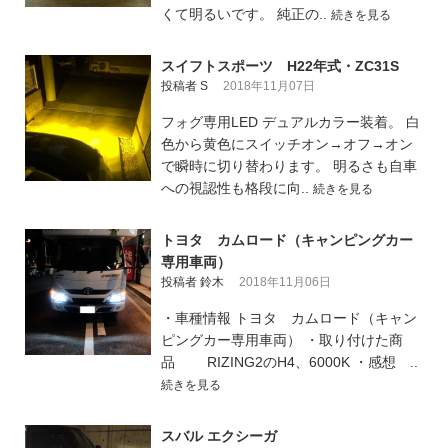
くて明るいです。 純正の..
続きを見る
スイフトスポーツ H22年式・ZC31S
投稿者 S
2018年11月07日
フォグ専用LED デュアルカラー装着。 白
色から黄色にスイッチオン→オフ→オン
で瞬時に切り替わります。 明るさも自車
への視認性も格段に向..
続きを見る
トヨタ カムロード（キャンピングカー
専用車両）
投稿者 鈴木
2018年11月06日
・車種情報 トヨタ カムロード（キャン
ピングカー専用車両） ・取り付けた商
品 RIZING2のH4、6000K ・感想 ..
続きを見る
スバル エクシーガ