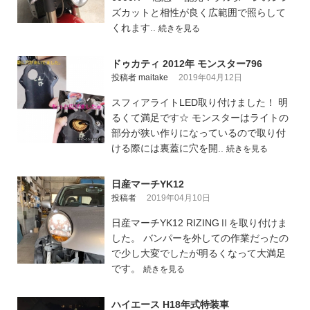
ズカットと相性が良く広範囲で照らして
くれます..
続きを見る
ドゥカティ 2012年 モンスター796
投稿者 maitake
2019年04月12日
スフィアライトLED取り付けました！ 明
るくて満足です☆ モンスターはライトの
部分が狭い作りになっているので取り付
ける際には裏蓋に穴を開..
続きを見る
日産マーチYK12
投稿者
2019年04月10日
日産マーチYK12 RIZINGⅡを取り付けま
した。 バンパーを外しての作業だったの
で少し大変でしたが明るくなって大満足
です。
続きを見る
ハイエース H18年式特装車