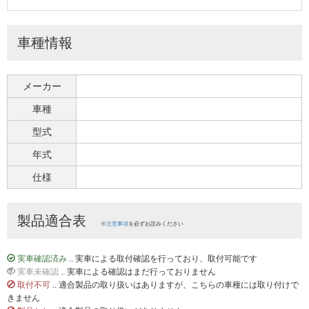
車種情報
メーカー
車種
型式
年式
仕様
製品適合表
※
注意事項
を必ずお読みください
実車確認済み
.. 実車による取付確認を行っており、取付可能です
実車未確認
.. 実車による確認はまだ行っておりません
取付不可
.. 適合製品の取り扱いはありますが、こちらの車種には取り付けで
きません