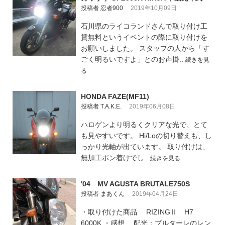
投稿者 忍者900
2019年10月09日
石川県のライコランドさんで取り付け工
賃無料というイベントの際に取り付けを
お願いしました。 スタッフの人から「す
ごく明るいですよ」とのお声掛..
続きを見
る
HONDA FAZE(MF11)
投稿者 T.A.K.E.
2019年06月08日
ハロゲンより明るくクリアな光で、とて
も見やすいです。 Hi/Loの切り替えも、し
っかり光軸が出ています。 取り付けは、
無加工ポン着けでし..
続きを見る
'04 MV AGUSTA BRUTALE750S
投稿者 まあくん
2019年04月24日
・取り付けた商品 RIZINGⅡ H7
6000K ・感想 配光：ブルターレのレン