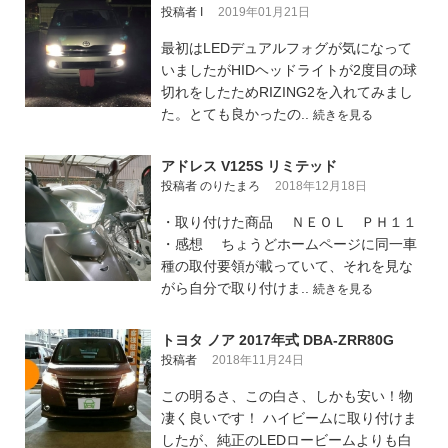
投稿者 I
2019年01月21日
最初はLEDデュアルフォグが気になって
いましたがHIDヘッドライトが2度目の球
切れをしたためRIZING2を入れてみまし
た。とても良かったの..
続きを見る
アドレス V125S リミテッド
投稿者 のりたまろ
2018年12月18日
・取り付けた商品 ＮＥＯＬ ＰＨ１１
・感想 ちょうどホームページに同一車
種の取付要領が載っていて、それを見な
がら自分で取り付けま..
続きを見る
トヨタ ノア 2017年式 DBA-ZRR80G
投稿者
2018年11月24日
この明るさ、この白さ、しかも安い！物
凄く良いです！ ハイビームに取り付けま
したが、純正のLEDロービームよりも白