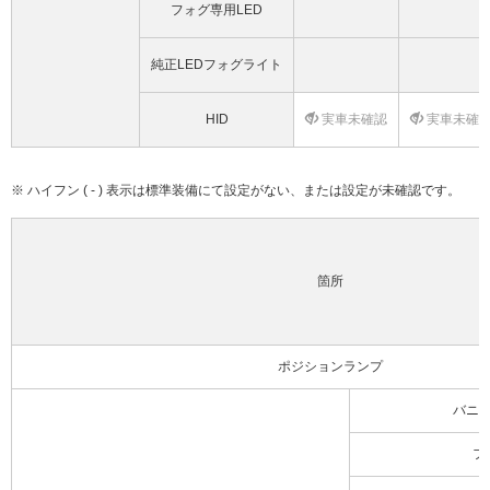
フォグ専用LED
純正LEDフォグライト
HID
実車未確認
実車未確
※ ハイフン ( - ) 表示は標準装備にて設定がない、または設定が未確認です。
箇所
ポジションランプ
バニ
フ