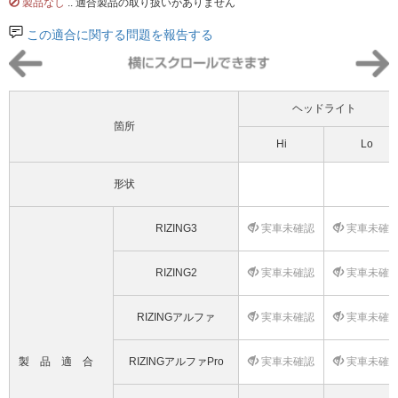
製品なし
.. 適合製品の取り扱いがありません
この適合に関する問題を報告する
ヘッドライト
箇所
Hi
Lo
形状
RIZING3
実車未確認
実車未確
RIZING2
実車未確認
実車未確
RIZINGアルファ
実車未確認
実車未確
製品適合
RIZINGアルファPro
実車未確認
実車未確