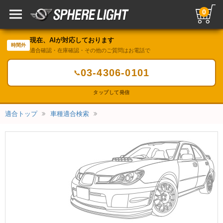
0
現在、AIが対応しております
時間外
適合確認・在庫確認・その他のご質問はお電話で
03-4306-0101
📞
タップして発信
適合トップ
車種適合検索