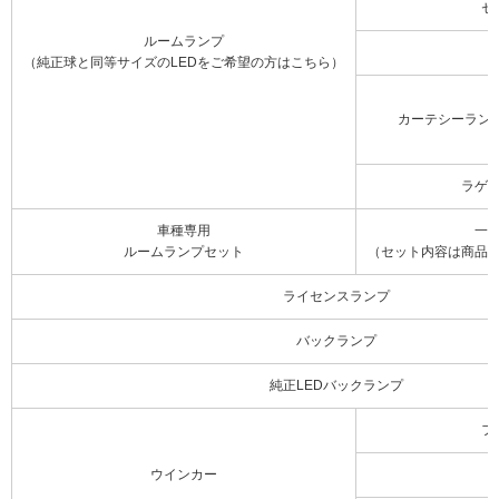
セ
ルームランプ
（純正球と同等サイズのLEDをご希望の方はこちら）
カーテシーラン
ラゲ
車種専用
一
ルームランプセット
（セット内容は商品
ライセンスランプ
バックランプ
純正LEDバックランプ
フ
ウインカー