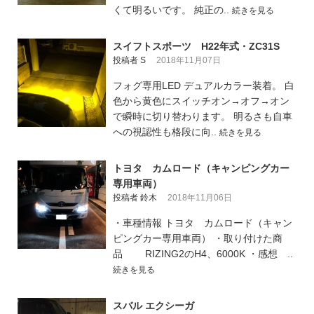
くて明るいです。 純正の..
続きを見る
スイフトスポーツ H22年式・ZC31S
投稿者 S
2018年11月07日
フォグ専用LED デュアルカラー装着。 白
色から黄色にスイッチオン→オフ→オン
で瞬時に切り替わります。 明るさも自車
への視認性も格段に向..
続きを見る
トヨタ カムロード（キャンピングカー
専用車両）
投稿者 鈴木
2018年11月06日
・車種情報 トヨタ カムロード（キャン
ピングカー専用車両） ・取り付けた商
品 RIZING2のH4、6000K ・感想 ..
続きを見る
スバル エクシーガ