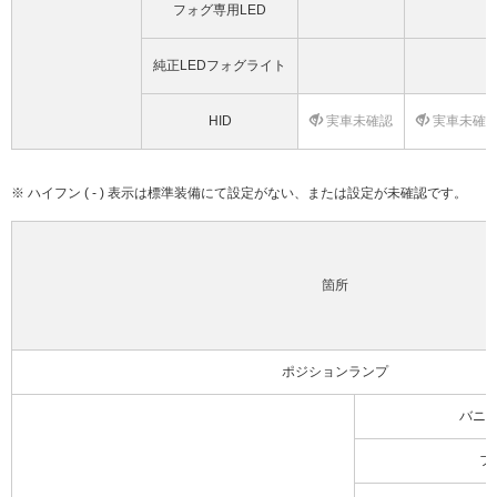
フォグ専用LED
純正LEDフォグライト
HID
実車未確認
実車未確
※ ハイフン ( - ) 表示は標準装備にて設定がない、または設定が未確認です。
箇所
ポジションランプ
バニ
フ