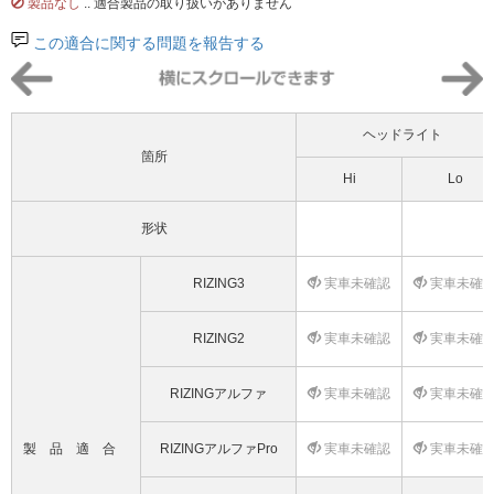
製品なし
.. 適合製品の取り扱いがありません
この適合に関する問題を報告する
ヘッドライト
箇所
Hi
Lo
形状
RIZING3
実車未確認
実車未確
RIZING2
実車未確認
実車未確
RIZINGアルファ
実車未確認
実車未確
製品適合
RIZINGアルファPro
実車未確認
実車未確