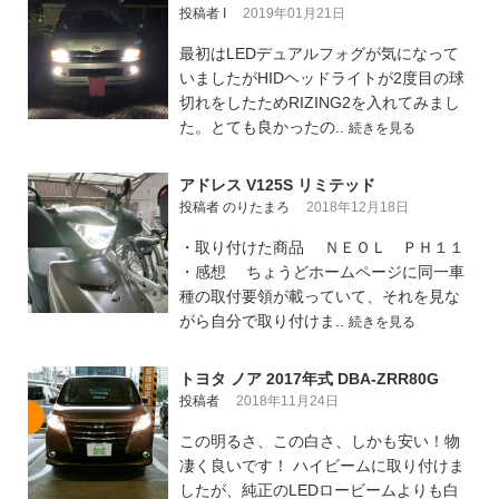
投稿者 I
2019年01月21日
最初はLEDデュアルフォグが気になって
いましたがHIDヘッドライトが2度目の球
切れをしたためRIZING2を入れてみまし
た。とても良かったの..
続きを見る
アドレス V125S リミテッド
投稿者 のりたまろ
2018年12月18日
・取り付けた商品 ＮＥＯＬ ＰＨ１１
・感想 ちょうどホームページに同一車
種の取付要領が載っていて、それを見な
がら自分で取り付けま..
続きを見る
トヨタ ノア 2017年式 DBA-ZRR80G
投稿者
2018年11月24日
この明るさ、この白さ、しかも安い！物
凄く良いです！ ハイビームに取り付けま
したが、純正のLEDロービームよりも白