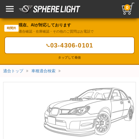
0
現在、AIが対応しております
時間外
適合確認・在庫確認・その他のご質問はお電話で
03-4306-0101
📞
タップして発信
適合トップ
車種適合検索