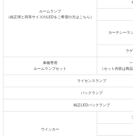
セ
ルームランプ
（純正球と同等サイズのLEDをご希望の方はこちら）
カーテシーラン
ラゲ
車種専用
一
ルームランプセット
（セット内容は商品
ライセンスランプ
バックランプ
純正LEDバックランプ
フ
ウインカー