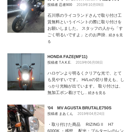
投稿者 忍者900
2019年10月09日
石川県のライコランドさんで取り付け工
賃無料というイベントの際に取り付けを
お願いしました。 スタッフの人から「す
ごく明るいですよ」とのお声掛..
続きを見
る
HONDA FAZE(MF11)
投稿者 T.A.K.E.
2019年06月08日
ハロゲンより明るくクリアな光で、とて
も見やすいです。 Hi/Loの切り替えも、し
っかり光軸が出ています。 取り付けは、
無加工ポン着けでし..
続きを見る
'04 MV AGUSTA BRUTALE750S
投稿者 まあくん
2019年04月24日
・取り付けた商品 RIZINGⅡ H7
6000K ・感想 配光：ブルターレのレン