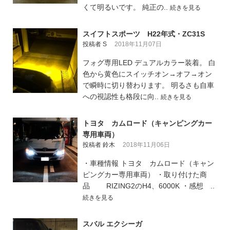
くて明るいです。 純正の..
続きを見る
スイフトスポーツ H22年式・ZC31S
投稿者 S
2018年11月07日
フォグ専用LED デュアルカラー装着。 白
色から黄色にスイッチオン→オフ→オン
で瞬時に切り替わります。 明るさも自車
への視認性も格段に向..
続きを見る
トヨタ カムロード（キャンピングカー
専用車両）
投稿者 鈴木
2018年11月06日
・車種情報 トヨタ カムロード（キャン
ピングカー専用車両） ・取り付けた商
品 RIZING2のH4、6000K ・感想 ..
続きを見る
スバル エクシーガ