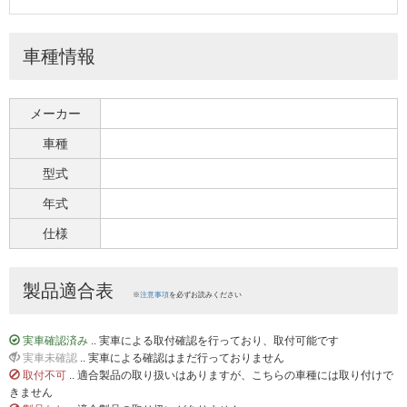
車種情報
メーカー
車種
型式
年式
仕様
製品適合表
※
注意事項
を必ずお読みください
実車確認済み
.. 実車による取付確認を行っており、取付可能です
実車未確認
.. 実車による確認はまだ行っておりません
取付不可
.. 適合製品の取り扱いはありますが、こちらの車種には取り付けで
きません