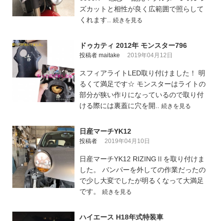
ズカットと相性が良く広範囲で照らして
くれます..
続きを見る
ドゥカティ 2012年 モンスター796
投稿者 maitake
2019年04月12日
スフィアライトLED取り付けました！ 明
るくて満足です☆ モンスターはライトの
部分が狭い作りになっているので取り付
ける際には裏蓋に穴を開..
続きを見る
日産マーチYK12
投稿者
2019年04月10日
日産マーチYK12 RIZINGⅡを取り付けま
した。 バンパーを外しての作業だったの
で少し大変でしたが明るくなって大満足
です。
続きを見る
ハイエース H18年式特装車