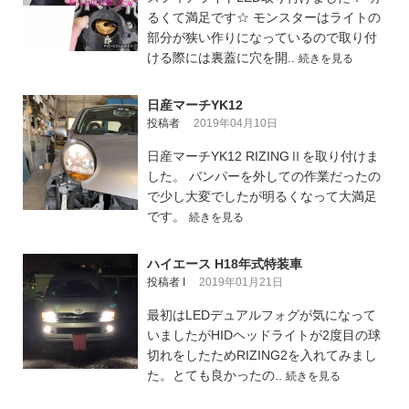
るくて満足です☆ モンスターはライトの
部分が狭い作りになっているので取り付
ける際には裏蓋に穴を開..
続きを見る
日産マーチYK12
投稿者
2019年04月10日
日産マーチYK12 RIZINGⅡを取り付けま
した。 バンパーを外しての作業だったの
で少し大変でしたが明るくなって大満足
です。
続きを見る
ハイエース H18年式特装車
投稿者 I
2019年01月21日
最初はLEDデュアルフォグが気になって
いましたがHIDヘッドライトが2度目の球
切れをしたためRIZING2を入れてみまし
た。とても良かったの..
続きを見る