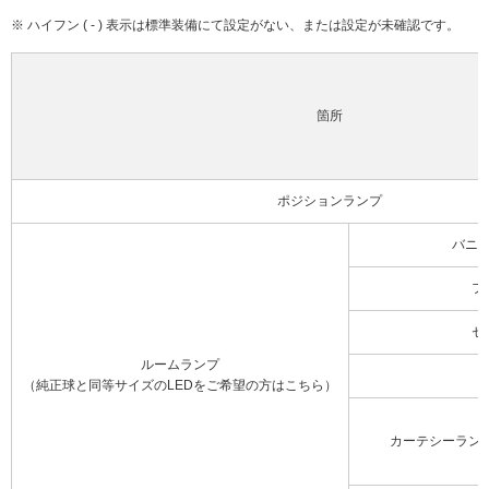
※ ハイフン ( - ) 表示は標準装備にて設定がない、または設定が未確認です。
箇所
ポジションランプ
バニ
フ
セ
ルームランプ
（純正球と同等サイズのLEDをご希望の方はこちら）
カーテシーラン