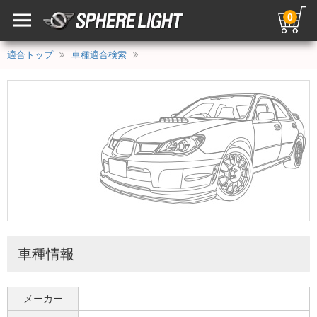
0
適合トップ
車種適合検索
車種情報
メーカー