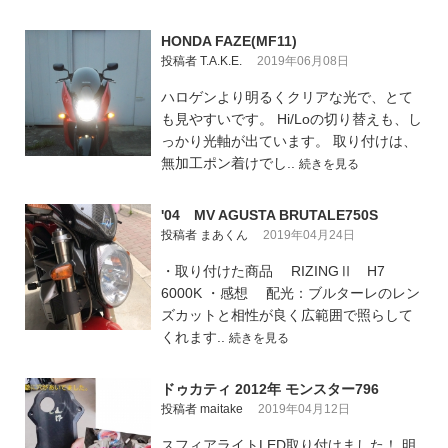
HONDA FAZE(MF11)
投稿者 T.A.K.E.
2019年06月08日
ハロゲンより明るくクリアな光で、とて
も見やすいです。 Hi/Loの切り替えも、し
っかり光軸が出ています。 取り付けは、
無加工ポン着けでし..
続きを見る
'04 MV AGUSTA BRUTALE750S
投稿者 まあくん
2019年04月24日
・取り付けた商品 RIZINGⅡ H7
6000K ・感想 配光：ブルターレのレン
ズカットと相性が良く広範囲で照らして
くれます..
続きを見る
ドゥカティ 2012年 モンスター796
投稿者 maitake
2019年04月12日
スフィアライトLED取り付けました！ 明