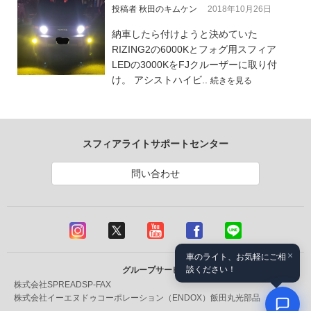
投稿者 秋田のキムケン
2018年10月26日
納車したら付けようと決めていた
RIZING2の6000Kとフォグ用スフィア
LEDの3000KをFJクルーザーに取り付
け。 アシストハイビ..
続きを見る
スフィアライトサポートセンター
問い合わせ
×
車のライト、お気軽にご相
談ください！
グループサービス
株式会社SPREAD
SP-FAX
株式会社イーエヌドゥコーポレーション（ENDOX）
飯田丸光部品