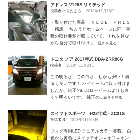
アドレス V125S リミテッド
投稿者 のりたまろ
2018年12月18日
・取り付けた商品 ＮＥＯＬ ＰＨ１１
・感想 ちょうどホームページに同一車
種の取付要領が載っていて、それを見な
がら自分で取り付けま..
続きを見る
トヨタ ノア 2017年式 DBA-ZRR80G
投稿者
2018年11月24日
この明るさ、この白さ、しかも安い！物
凄く良いです！ ハイビームに取り付けま
したが、純正のLEDロービームよりも白
くて明るいです。 純正の..
続きを見る
スイフトスポーツ H22年式・ZC31S
投稿者 S
2018年11月07日
フォグ専用LED デュアルカラー装着。 白
色から黄色にスイッチオン→オフ→オン