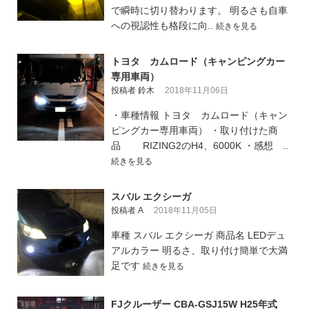
で瞬時に切り替わります。 明るさも自車
への視認性も格段に向..
続きを見る
トヨタ カムロード（キャンピングカー
専用車両）
投稿者 鈴木
2018年11月06日
・車種情報 トヨタ カムロード（キャン
ピングカー専用車両） ・取り付けた商
品 RIZING2のH4、6000K ・感想 ..
続きを見る
スバル エクシーガ
投稿者 A
2018年11月05日
車種 スバル エクシーガ 商品名 LEDデュ
アルカラー 明るさ、取り付け簡単で大満
足です
続きを見る
FJクルーザー CBA-GSJ15W H25年式