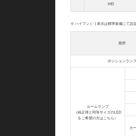
HID
※ ハイフン ( - ) 表示は標準装備に
箇所
ポジションラン
ルームランプ
（純正球と同等サイズのLED
をご希望の方はこちら）
カ