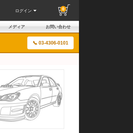
0
ログイン
メディア
お問い合わせ
はじめての方へ
よくある質問
電話でのお問い合わせ
メールお問い合わせ
全国取扱店
全国取付協力店
業販申請フォーム
製品保証申請のご案内
ユーザー登録（保証）
📞 03-4306-0101