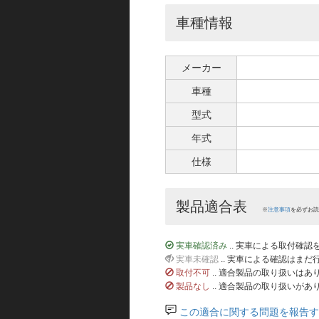
車種情報
メーカー
車種
型式
年式
仕様
製品適合表
※
注意事項
を必ずお読
実車確認済み
.. 実車による取付確
実車未確認
.. 実車による確認はま
取付不可
.. 適合製品の取り扱いは
製品なし
.. 適合製品の取り扱いがあ
この適合に関する問題を報告す