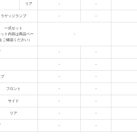
リア
-
-
ラゲッジランプ
-
-
一式セット
セット内容は商品ペー
-
をご確認ください）
プ
-
-
-
-
ンプ
-
-
フロント
-
-
サイド
-
-
リア
-
-
プ
-
-