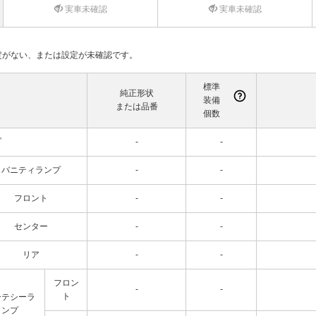
実車未確認
実車未確認
て設定がない、または設定が未確認です。
標準
純正形状
装備
または品番
個数
プ
-
-
バニティランプ
-
-
フロント
-
-
センター
-
-
リア
-
-
フロン
-
-
ト
ーテシーラ
ンプ