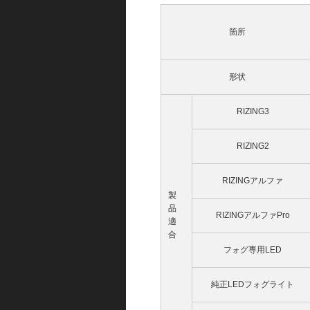
箇所
形状
RIZING3
RIZING2
RIZINGアルファ
製
品
RIZINGアルファPro
適
合
フォグ専用LED
純正LEDフォグライト