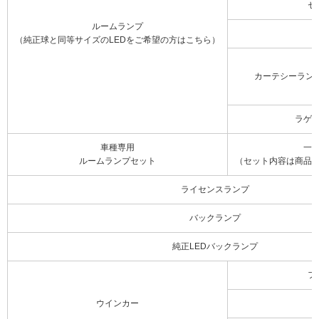
セ
ルームランプ
（純正球と同等サイズのLEDをご希望の方はこちら）
カーテシーラン
ラゲ
車種専用
一
ルームランプセット
（セット内容は商品
ライセンスランプ
バックランプ
純正LEDバックランプ
フ
ウインカー