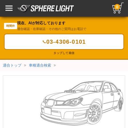
0
現在、AIが対応しております
時間外
適合確認・在庫確認・その他のご質問はお電話で
03-4306-0101
📞
タップして発信
適合トップ
車種適合検索