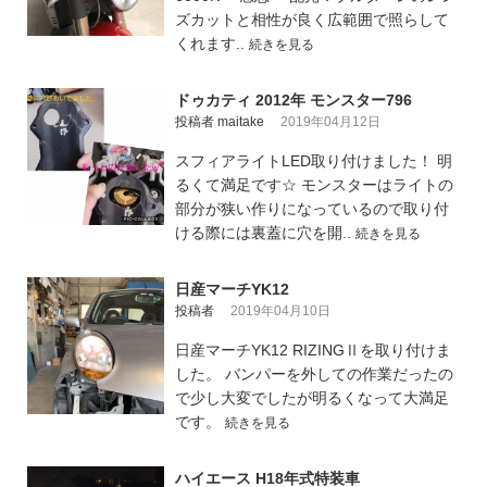
ズカットと相性が良く広範囲で照らして
くれます..
続きを見る
ドゥカティ 2012年 モンスター796
投稿者 maitake
2019年04月12日
スフィアライトLED取り付けました！ 明
るくて満足です☆ モンスターはライトの
部分が狭い作りになっているので取り付
ける際には裏蓋に穴を開..
続きを見る
日産マーチYK12
投稿者
2019年04月10日
日産マーチYK12 RIZINGⅡを取り付けま
した。 バンパーを外しての作業だったの
で少し大変でしたが明るくなって大満足
です。
続きを見る
ハイエース H18年式特装車