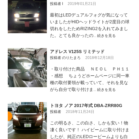
投稿者 I
2019年01月21日
最初はLEDデュアルフォグが気になって
いましたがHIDヘッドライトが2度目の球
切れをしたためRIZING2を入れてみまし
た。とても良かったの..
続きを見る
アドレス V125S リミテッド
投稿者 のりたまろ
2018年12月18日
・取り付けた商品 ＮＥＯＬ ＰＨ１１
・感想 ちょうどホームページに同一車
種の取付要領が載っていて、それを見な
がら自分で取り付けま..
続きを見る
トヨタ ノア 2017年式 DBA-ZRR80G
投稿者
2018年11月24日
この明るさ、この白さ、しかも安い！物
凄く良いです！ ハイビームに取り付けま
したが、純正のLEDロービームよりも白