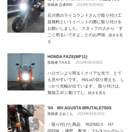
投稿者 忍者900
2019年10月09日
石川県のライコランドさんで取り付け工
賃無料というイベントの際に取り付けを
お願いしました。 スタッフの人から「す
ごく明るいですよ」とのお声掛..
続きを見
る
HONDA FAZE(MF11)
投稿者 T.A.K.E.
2019年06月08日
ハロゲンより明るくクリアな光で、とて
も見やすいです。 Hi/Loの切り替えも、し
っかり光軸が出ています。 取り付けは、
無加工ポン着けでし..
続きを見る
'04 MV AGUSTA BRUTALE750S
投稿者 まあくん
2019年04月24日
・取り付けた商品 RIZINGⅡ H7
6000K ・感想 配光：ブルターレのレン