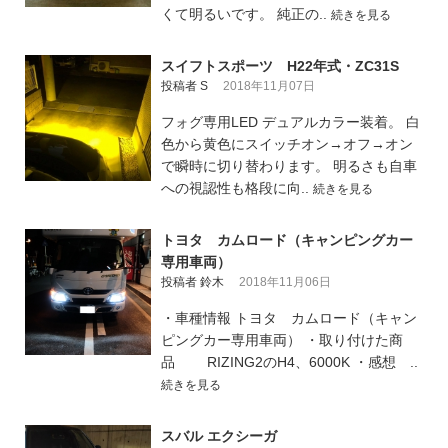
くて明るいです。 純正の..
続きを見る
スイフトスポーツ H22年式・ZC31S
投稿者 S
2018年11月07日
フォグ専用LED デュアルカラー装着。 白
色から黄色にスイッチオン→オフ→オン
で瞬時に切り替わります。 明るさも自車
への視認性も格段に向..
続きを見る
トヨタ カムロード（キャンピングカー
専用車両）
投稿者 鈴木
2018年11月06日
・車種情報 トヨタ カムロード（キャン
ピングカー専用車両） ・取り付けた商
品 RIZING2のH4、6000K ・感想 ..
続きを見る
スバル エクシーガ