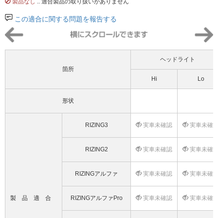
製品なし
.. 適合製品の取り扱いがありません
この適合に関する問題を報告する
ヘッドライト
箇所
Hi
Lo
形状
RIZING3
実車未確認
実車未確
RIZING2
実車未確認
実車未確
RIZINGアルファ
実車未確認
実車未確
製品適合
RIZINGアルファPro
実車未確認
実車未確