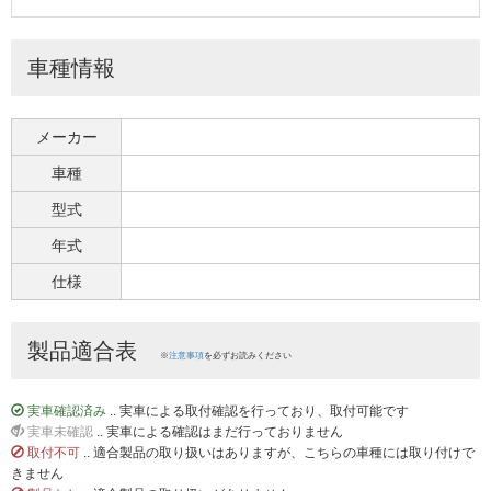
車種情報
メーカー
車種
型式
年式
仕様
製品適合表
※
注意事項
を必ずお読みください
実車確認済み
.. 実車による取付確認を行っており、取付可能です
実車未確認
.. 実車による確認はまだ行っておりません
取付不可
.. 適合製品の取り扱いはありますが、こちらの車種には取り付けで
きません