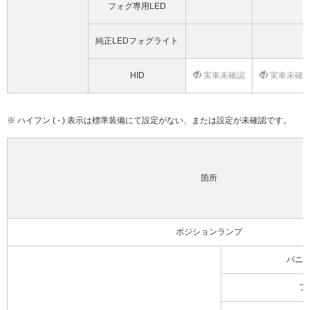
フォグ専用LED
純正LEDフォグライト
HID
実車未確認
実車未確
※ ハイフン ( - ) 表示は標準装備にて設定がない、または設定が未確認です。
箇所
ポジションランプ
バニ
フ