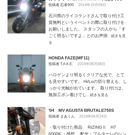
投稿者 忍者900
2019年10月09日
石川県のライコランドさんで取り付け工
賃無料というイベントの際に取り付けを
お願いしました。 スタッフの人から「す
ごく明るいですよ」とのお声掛..
続きを見
る
HONDA FAZE(MF11)
投稿者 T.A.K.E.
2019年06月08日
ハロゲンより明るくクリアな光で、とて
も見やすいです。 Hi/Loの切り替えも、し
っかり光軸が出ています。 取り付けは、
無加工ポン着けでし..
続きを見る
'04 MV AGUSTA BRUTALE750S
投稿者 まあくん
2019年04月24日
・取り付けた商品 RIZINGⅡ H7
6000K ・感想 配光：ブルターレのレン