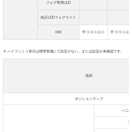
フォグ専用LED
純正LEDフォグライト
HID
実車未確認
実車未確
※ ハイフン ( - ) 表示は標準装備にて設定がない、または設定が未確認です。
箇所
ポジションランプ
バニ
フ