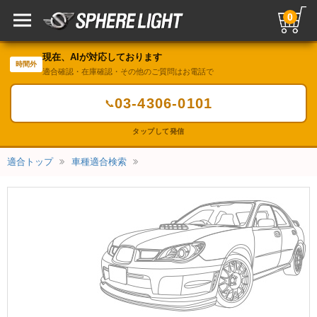
0
現在、AIが対応しております
時間外
適合確認・在庫確認・その他のご質問はお電話で
03-4306-0101
📞
タップして発信
適合トップ
車種適合検索