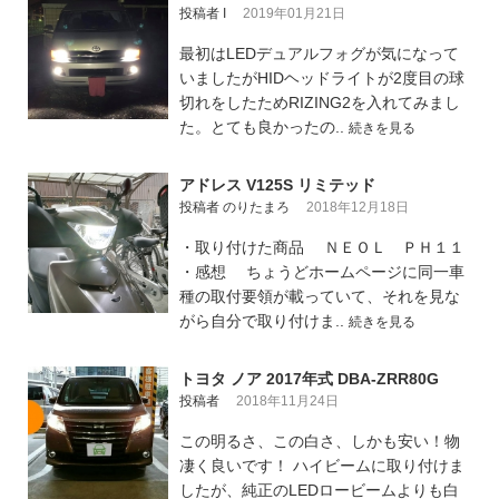
投稿者 I
2019年01月21日
最初はLEDデュアルフォグが気になって
いましたがHIDヘッドライトが2度目の球
切れをしたためRIZING2を入れてみまし
た。とても良かったの..
続きを見る
アドレス V125S リミテッド
投稿者 のりたまろ
2018年12月18日
・取り付けた商品 ＮＥＯＬ ＰＨ１１
・感想 ちょうどホームページに同一車
種の取付要領が載っていて、それを見な
がら自分で取り付けま..
続きを見る
トヨタ ノア 2017年式 DBA-ZRR80G
投稿者
2018年11月24日
この明るさ、この白さ、しかも安い！物
凄く良いです！ ハイビームに取り付けま
したが、純正のLEDロービームよりも白