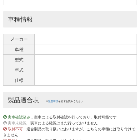
車種情報
メーカー
車種
型式
年式
仕様
製品適合表
※
注意事項
を必ずお読みください
実車確認済み
.. 実車による取付確認を行っており、取付可能です
実車未確認
.. 実車による確認はまだ行っておりません
取付不可
.. 適合製品の取り扱いはありますが、こちらの車種には取り付けで
きません