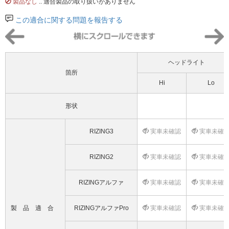
製品なし
.. 適合製品の取り扱いがありません
この適合に関する問題を報告する
ヘッドライト
箇所
Hi
Lo
形状
RIZING3
実車未確認
実車未確
RIZING2
実車未確認
実車未確
RIZINGアルファ
実車未確認
実車未確
製品適合
RIZINGアルファPro
実車未確認
実車未確