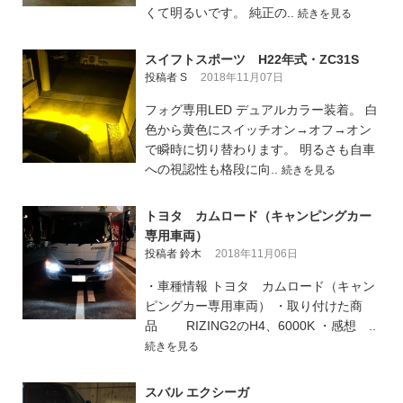
くて明るいです。 純正の..
続きを見る
スイフトスポーツ H22年式・ZC31S
投稿者 S
2018年11月07日
フォグ専用LED デュアルカラー装着。 白
色から黄色にスイッチオン→オフ→オン
で瞬時に切り替わります。 明るさも自車
への視認性も格段に向..
続きを見る
トヨタ カムロード（キャンピングカー
専用車両）
投稿者 鈴木
2018年11月06日
・車種情報 トヨタ カムロード（キャン
ピングカー専用車両） ・取り付けた商
品 RIZING2のH4、6000K ・感想 ..
続きを見る
スバル エクシーガ