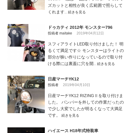
ズカットと相性が良く広範囲で照らして
くれます..
続きを見る
ドゥカティ 2012年 モンスター796
投稿者 maitake
2019年04月12日
スフィアライトLED取り付けました！ 明
るくて満足です☆ モンスターはライトの
部分が狭い作りになっているので取り付
ける際には裏蓋に穴を開..
続きを見る
日産マーチYK12
投稿者
2019年04月10日
日産マーチYK12 RIZINGⅡを取り付けま
した。 バンパーを外しての作業だったの
で少し大変でしたが明るくなって大満足
です。
続きを見る
ハイエース H18年式特装車