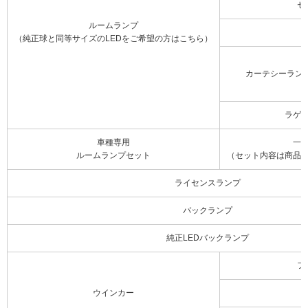
セ
ルームランプ
（純正球と同等サイズのLEDをご希望の方はこちら）
カーテシーラン
ラゲ
車種専用
一
ルームランプセット
（セット内容は商品
ライセンスランプ
バックランプ
純正LEDバックランプ
フ
ウインカー