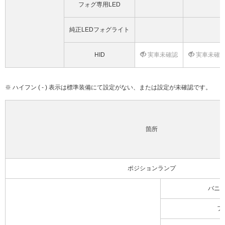
フォグ専用LED
純正LEDフォグライト
HID
実車未確認
実車未確
※ ハイフン ( - ) 表示は標準装備にて設定がない、または設定が未確認です。
箇所
ポジションランプ
バニ
フ