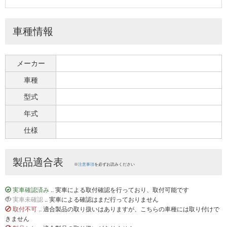
車種情報
メーカー
車種
型式
年式
仕様
製品適合表
※
注意事項
を必ずお読みください
実車確認済み
.. 実車による取付確認を行っており、取付可能です
実車未確認
.. 実車による確認はまだ行っておりません
取付不可
.. 適合製品の取り扱いはありますが、こちらの車種には取り付けで
きません