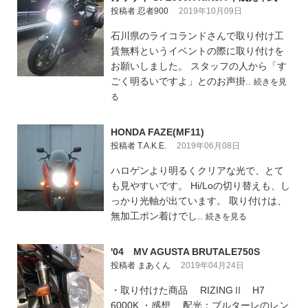
投稿者 忍者900
2019年10月09日
石川県のライコランドさんで取り付け工
賃無料というイベントの際に取り付けを
お願いしました。 スタッフの人から「す
ごく明るいですよ」とのお声掛..
続きを見
る
HONDA FAZE(MF11)
投稿者 T.A.K.E.
2019年06月08日
ハロゲンより明るくクリアな光で、とて
も見やすいです。 Hi/Loの切り替えも、し
っかり光軸が出ています。 取り付けは、
無加工ポン着けでし..
続きを見る
'04 MV AGUSTA BRUTALE750S
投稿者 まあくん
2019年04月24日
・取り付けた商品 RIZINGⅡ H7
6000K ・感想 配光：ブルターレのレン