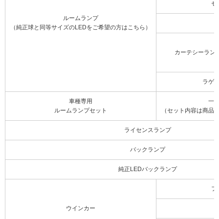
セ
ルームランプ
（純正球と同等サイズのLEDをご希望の方はこちら）
カーテシーラン
ラゲ
車種専用
一
ルームランプセット
（セット内容は商品
ライセンスランプ
バックランプ
純正LEDバックランプ
フ
ウインカー