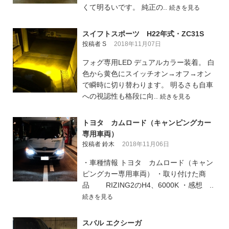
くて明るいです。 純正の..
続きを見る
スイフトスポーツ H22年式・ZC31S
投稿者 S
2018年11月07日
フォグ専用LED デュアルカラー装着。 白
色から黄色にスイッチオン→オフ→オン
で瞬時に切り替わります。 明るさも自車
への視認性も格段に向..
続きを見る
トヨタ カムロード（キャンピングカー
専用車両）
投稿者 鈴木
2018年11月06日
・車種情報 トヨタ カムロード（キャン
ピングカー専用車両） ・取り付けた商
品 RIZING2のH4、6000K ・感想 ..
続きを見る
スバル エクシーガ