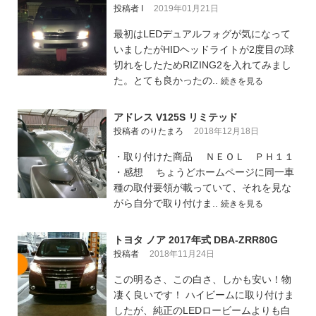
投稿者 I
2019年01月21日
最初はLEDデュアルフォグが気になって
いましたがHIDヘッドライトが2度目の球
切れをしたためRIZING2を入れてみまし
た。とても良かったの..
続きを見る
アドレス V125S リミテッド
投稿者 のりたまろ
2018年12月18日
・取り付けた商品 ＮＥＯＬ ＰＨ１１
・感想 ちょうどホームページに同一車
種の取付要領が載っていて、それを見な
がら自分で取り付けま..
続きを見る
トヨタ ノア 2017年式 DBA-ZRR80G
投稿者
2018年11月24日
この明るさ、この白さ、しかも安い！物
凄く良いです！ ハイビームに取り付けま
したが、純正のLEDロービームよりも白