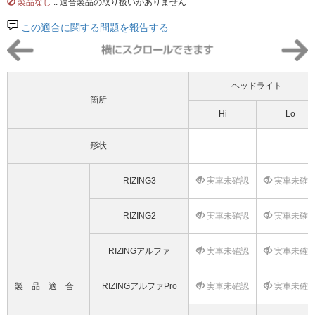
製品なし
.. 適合製品の取り扱いがありません
この適合に関する問題を報告する
ヘッドライト
箇所
Hi
Lo
形状
RIZING3
実車未確認
実車未確
RIZING2
実車未確認
実車未確
RIZINGアルファ
実車未確認
実車未確
製品適合
RIZINGアルファPro
実車未確認
実車未確