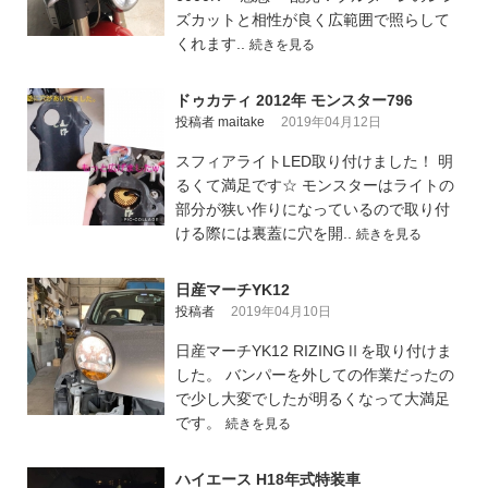
ズカットと相性が良く広範囲で照らして
くれます..
続きを見る
ドゥカティ 2012年 モンスター796
投稿者 maitake
2019年04月12日
スフィアライトLED取り付けました！ 明
るくて満足です☆ モンスターはライトの
部分が狭い作りになっているので取り付
ける際には裏蓋に穴を開..
続きを見る
日産マーチYK12
投稿者
2019年04月10日
日産マーチYK12 RIZINGⅡを取り付けま
した。 バンパーを外しての作業だったの
で少し大変でしたが明るくなって大満足
です。
続きを見る
ハイエース H18年式特装車