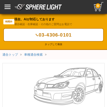
0
現在、AIが対応しております
時間外
適合確認・在庫確認・その他のご質問はお電話で
03-4306-0101
📞
タップして発信
適合トップ
車種適合検索