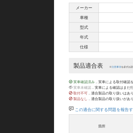
メーカー
車種
型式
年式
仕様
製品適合表
※
注意事項
を必ずお読
実車確認済み
.. 実車による取付確
実車未確認
.. 実車による確認はま
取付不可
.. 適合製品の取り扱いは
製品なし
.. 適合製品の取り扱いがあ
この適合に関する問題を報告す
箇所