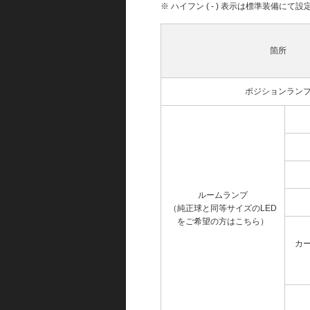
※ ハイフン ( - ) 表示は標準装備に
箇所
ポジションラン
ルームランプ
（純正球と同等サイズのLED
をご希望の方はこちら）
カ