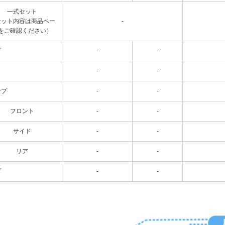
一式セット
セット内容は商品ペー
-
をご確認ください）
プ
-
-
-
-
ンプ
-
-
フロント
-
-
サイド
-
-
リア
-
-
プ
-
-