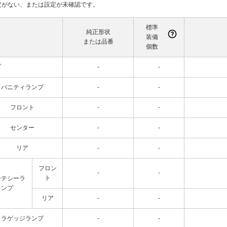
て設定がない、または設定が未確認です。
標準
純正形状
装備
または品番
個数
プ
-
-
バニティランプ
-
-
フロント
-
-
センター
-
-
リア
-
-
フロン
-
-
ト
ーテシーラ
ンプ
リア
-
-
ラゲッジランプ
-
-