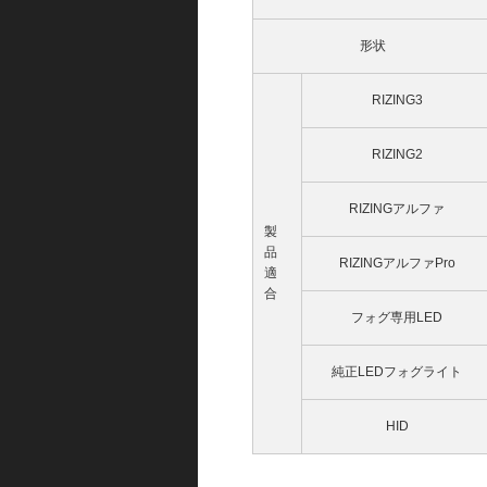
形状
RIZING3
RIZING2
RIZINGアルファ
製
品
RIZINGアルファPro
適
合
フォグ専用LED
純正LEDフォグライト
HID