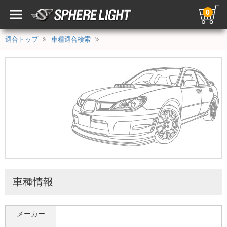
0
適合トップ
車種適合検索
車種情報
メーカー