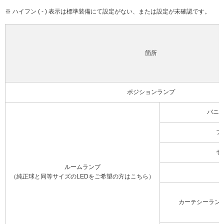
※ ハイフン ( - ) 表示は標準装備にて設定がない、または設定が未確認です。
箇所
ポジションランプ
バニ
フ
セ
ルームランプ
（純正球と同等サイズのLEDをご希望の方はこちら）
カーテシーラン