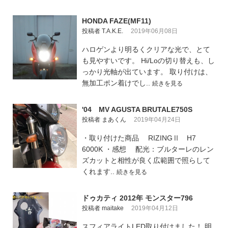
HONDA FAZE(MF11)
投稿者 T.A.K.E.
2019年06月08日
ハロゲンより明るくクリアな光で、とて
も見やすいです。 Hi/Loの切り替えも、し
っかり光軸が出ています。 取り付けは、
無加工ポン着けでし..
続きを見る
'04 MV AGUSTA BRUTALE750S
投稿者 まあくん
2019年04月24日
・取り付けた商品 RIZINGⅡ H7
6000K ・感想 配光：ブルターレのレン
ズカットと相性が良く広範囲で照らして
くれます..
続きを見る
ドゥカティ 2012年 モンスター796
投稿者 maitake
2019年04月12日
スフィアライトLED取り付けました！ 明