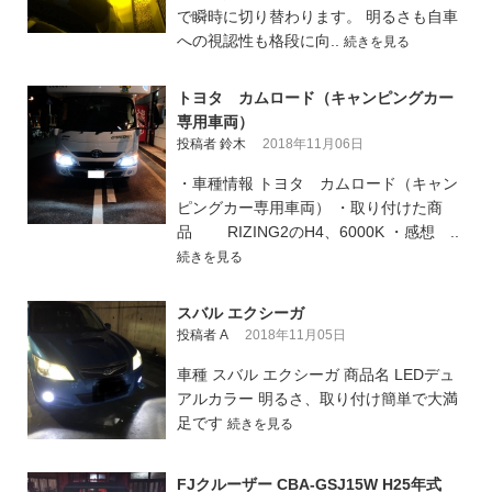
で瞬時に切り替わります。 明るさも自車
への視認性も格段に向..
続きを見る
トヨタ カムロード（キャンピングカー
専用車両）
投稿者 鈴木
2018年11月06日
・車種情報 トヨタ カムロード（キャン
ピングカー専用車両） ・取り付けた商
品 RIZING2のH4、6000K ・感想 ..
続きを見る
スバル エクシーガ
投稿者 A
2018年11月05日
車種 スバル エクシーガ 商品名 LEDデュ
アルカラー 明るさ、取り付け簡単で大満
足です
続きを見る
FJクルーザー CBA-GSJ15W H25年式