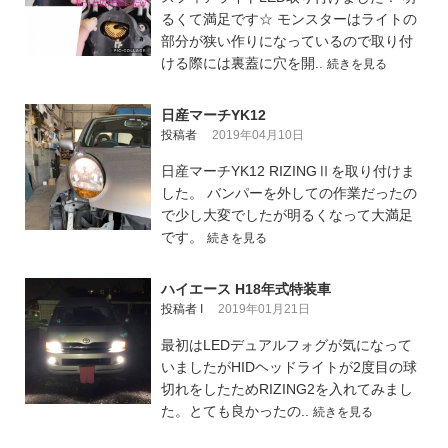
るくて満足です☆ モンスターはライトの
部分が狭い作りになっているので取り付
ける際には裏蓋に穴を開..
続きを見る
日産マーチYK12
投稿者
2019年04月10日
日産マーチYK12 RIZINGⅡを取り付けま
した。 バンパーを外しての作業だったの
で少し大変でしたが明るくなって大満足
です。
続きを見る
ハイエース H18年式特装車
投稿者 I
2019年01月21日
最初はLEDデュアルフォグが気になって
いましたがHIDヘッドライトが2度目の球
切れをしたためRIZING2を入れてみまし
た。とても良かったの..
続きを見る