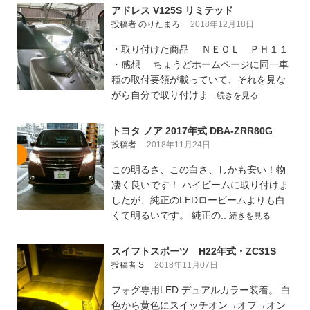
アドレス V125S リミテッド
投稿者 のりたまろ
2018年12月18日
・取り付けた商品 ＮＥＯＬ ＰＨ１１
・感想 ちょうどホームページに同一車
種の取付要領が載っていて、それを見な
がら自分で取り付けま..
続きを見る
トヨタ ノア 2017年式 DBA-ZRR80G
投稿者
2018年11月24日
この明るさ、この白さ、しかも安い！物
凄く良いです！ ハイビームに取り付けま
したが、純正のLEDロービームよりも白
くて明るいです。 純正の..
続きを見る
スイフトスポーツ H22年式・ZC31S
投稿者 S
2018年11月07日
フォグ専用LED デュアルカラー装着。 白
色から黄色にスイッチオン→オフ→オン