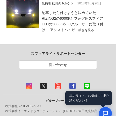
投稿者 秋田のキムケン
2018年10月26日
納車したら付けようと決めていた
RIZING2の6000Kとフォグ用スフィア
LEDの3000KをFJクルーザーに取り付
け。 アシストハイビ..
続きを見る
スフィアライトサポートセンター
問い合わせ
×
車のライト、お気軽にご相
談ください！
グループサービス
株式会社SPREAD
SP-FAX
株式会社イーエヌドゥコーポレーション（ENDOX）
飯田丸光部品