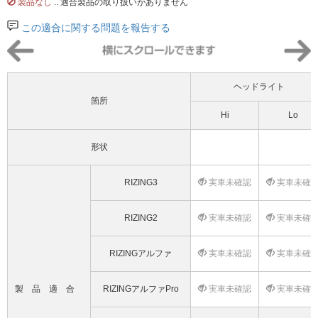
製品なし
.. 適合製品の取り扱いがありません
この適合に関する問題を報告する
ヘッドライト
箇所
Hi
Lo
形状
RIZING3
実車未確認
実車未確
RIZING2
実車未確認
実車未確
RIZINGアルファ
実車未確認
実車未確
製品適合
RIZINGアルファPro
実車未確認
実車未確