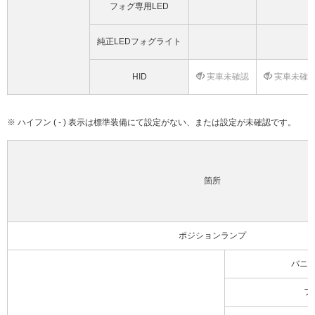
フォグ専用LED
純正LEDフォグライト
HID
実車未確認
実車未確
※ ハイフン ( - ) 表示は標準装備にて設定がない、または設定が未確認です。
箇所
ポジションランプ
バニ
フ