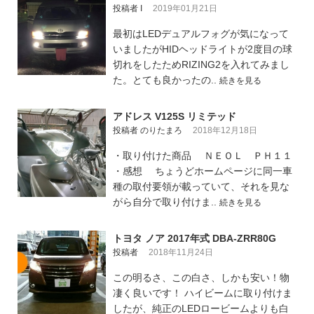
投稿者 I
2019年01月21日
最初はLEDデュアルフォグが気になって
いましたがHIDヘッドライトが2度目の球
切れをしたためRIZING2を入れてみまし
た。とても良かったの..
続きを見る
アドレス V125S リミテッド
投稿者 のりたまろ
2018年12月18日
・取り付けた商品 ＮＥＯＬ ＰＨ１１
・感想 ちょうどホームページに同一車
種の取付要領が載っていて、それを見な
がら自分で取り付けま..
続きを見る
トヨタ ノア 2017年式 DBA-ZRR80G
投稿者
2018年11月24日
この明るさ、この白さ、しかも安い！物
凄く良いです！ ハイビームに取り付けま
したが、純正のLEDロービームよりも白