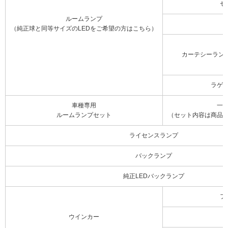
セ
ルームランプ
（純正球と同等サイズのLEDをご希望の方はこちら）
カーテシーラン
ラゲ
車種専用
一
ルームランプセット
（セット内容は商品
ライセンスランプ
バックランプ
純正LEDバックランプ
フ
ウインカー