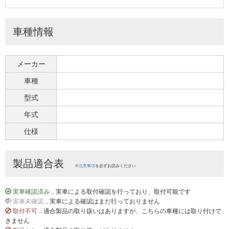
車種情報
メーカー
車種
型式
年式
仕様
製品適合表
※
注意事項
を必ずお読みください
実車確認済み
.. 実車による取付確認を行っており、取付可能です
実車未確認
.. 実車による確認はまだ行っておりません
取付不可
.. 適合製品の取り扱いはありますが、こちらの車種には取り付けで
きません