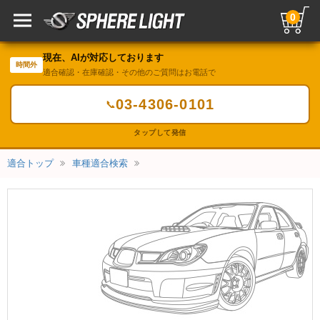
0
現在、AIが対応しております
時間外
適合確認・在庫確認・その他のご質問はお電話で
03-4306-0101
📞
タップして発信
適合トップ
車種適合検索