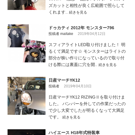
ズカットと相性が良く広範囲で照らして
くれます..
続きを見る
ドゥカティ 2012年 モンスター796
投稿者 maitake
2019年04月12日
スフィアライトLED取り付けました！ 明
るくて満足です☆ モンスターはライトの
部分が狭い作りになっているので取り付
ける際には裏蓋に穴を開..
続きを見る
日産マーチYK12
投稿者
2019年04月10日
日産マーチYK12 RIZINGⅡを取り付けま
した。 バンパーを外しての作業だったの
で少し大変でしたが明るくなって大満足
です。
続きを見る
ハイエース H18年式特装車