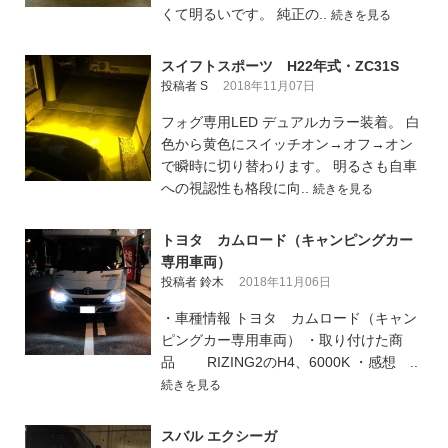
くて明るいです。 純正の..
続きを見る
スイフトスポーツ H22年式・ZC31S
投稿者 S
2018年11月07日
フォグ専用LED デュアルカラー装着。 白
色から黄色にスイッチオン→オフ→オン
で瞬時に切り替わります。 明るさも自車
への視認性も格段に向..
続きを見る
トヨタ カムロード（キャンピングカー
専用車両）
投稿者 鈴木
2018年11月06日
・車種情報 トヨタ カムロード（キャン
ピングカー専用車両） ・取り付けた商
品 RIZING2のH4、6000K ・感想 ..
続きを見る
スバル エクシーガ