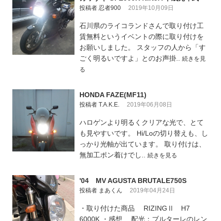
投稿者 忍者900
2019年10月09日
石川県のライコランドさんで取り付け工
賃無料というイベントの際に取り付けを
お願いしました。 スタッフの人から「す
ごく明るいですよ」とのお声掛..
続きを見
る
HONDA FAZE(MF11)
投稿者 T.A.K.E.
2019年06月08日
ハロゲンより明るくクリアな光で、とて
も見やすいです。 Hi/Loの切り替えも、し
っかり光軸が出ています。 取り付けは、
無加工ポン着けでし..
続きを見る
'04 MV AGUSTA BRUTALE750S
投稿者 まあくん
2019年04月24日
・取り付けた商品 RIZINGⅡ H7
6000K ・感想 配光：ブルターレのレン