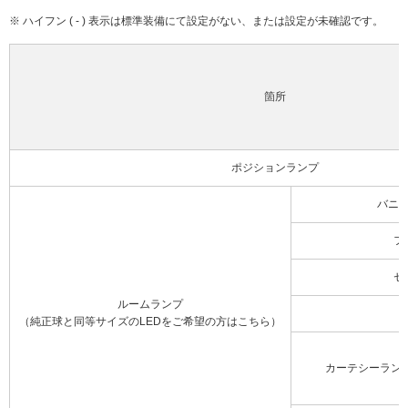
※ ハイフン ( - ) 表示は標準装備にて設定がない、または設定が未確認です。
箇所
ポジションランプ
バニ
フ
セ
ルームランプ
（純正球と同等サイズのLEDをご希望の方はこちら）
カーテシーラン