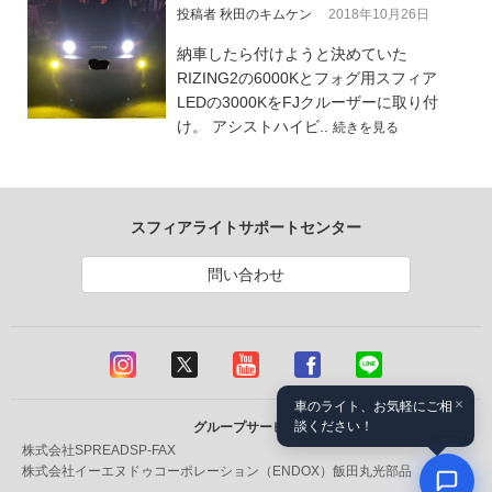
投稿者 秋田のキムケン
2018年10月26日
納車したら付けようと決めていた
RIZING2の6000Kとフォグ用スフィア
LEDの3000KをFJクルーザーに取り付
け。 アシストハイビ..
続きを見る
スフィアライトサポートセンター
問い合わせ
×
車のライト、お気軽にご相
談ください！
グループサービス
株式会社SPREAD
SP-FAX
株式会社イーエヌドゥコーポレーション（ENDOX）
飯田丸光部品