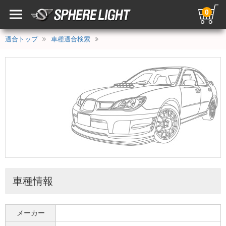
0
適合トップ
車種適合検索
車種情報
メーカー