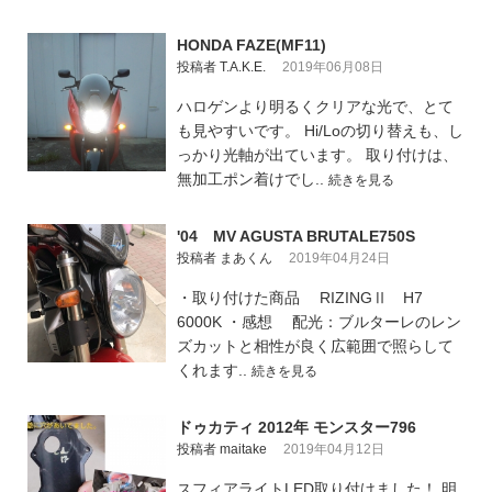
HONDA FAZE(MF11)
投稿者 T.A.K.E.
2019年06月08日
ハロゲンより明るくクリアな光で、とて
も見やすいです。 Hi/Loの切り替えも、し
っかり光軸が出ています。 取り付けは、
無加工ポン着けでし..
続きを見る
'04 MV AGUSTA BRUTALE750S
投稿者 まあくん
2019年04月24日
・取り付けた商品 RIZINGⅡ H7
6000K ・感想 配光：ブルターレのレン
ズカットと相性が良く広範囲で照らして
くれます..
続きを見る
ドゥカティ 2012年 モンスター796
投稿者 maitake
2019年04月12日
スフィアライトLED取り付けました！ 明