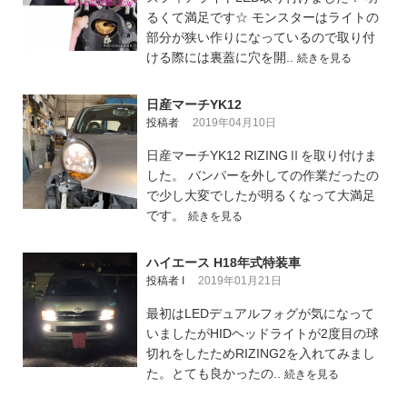
るくて満足です☆ モンスターはライトの
部分が狭い作りになっているので取り付
ける際には裏蓋に穴を開..
続きを見る
日産マーチYK12
投稿者
2019年04月10日
日産マーチYK12 RIZINGⅡを取り付けま
した。 バンパーを外しての作業だったの
で少し大変でしたが明るくなって大満足
です。
続きを見る
ハイエース H18年式特装車
投稿者 I
2019年01月21日
最初はLEDデュアルフォグが気になって
いましたがHIDヘッドライトが2度目の球
切れをしたためRIZING2を入れてみまし
た。とても良かったの..
続きを見る