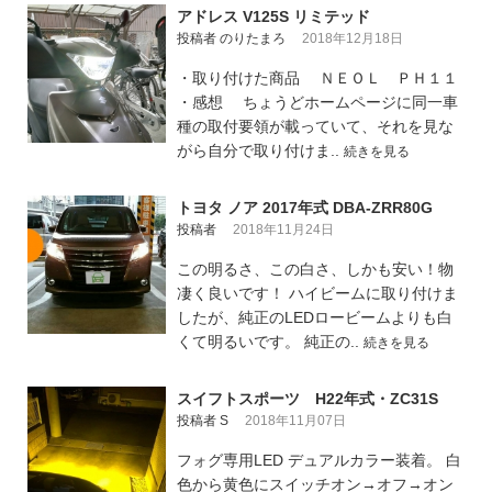
アドレス V125S リミテッド
投稿者 のりたまろ
2018年12月18日
・取り付けた商品 ＮＥＯＬ ＰＨ１１
・感想 ちょうどホームページに同一車
種の取付要領が載っていて、それを見な
がら自分で取り付けま..
続きを見る
トヨタ ノア 2017年式 DBA-ZRR80G
投稿者
2018年11月24日
この明るさ、この白さ、しかも安い！物
凄く良いです！ ハイビームに取り付けま
したが、純正のLEDロービームよりも白
くて明るいです。 純正の..
続きを見る
スイフトスポーツ H22年式・ZC31S
投稿者 S
2018年11月07日
フォグ専用LED デュアルカラー装着。 白
色から黄色にスイッチオン→オフ→オン