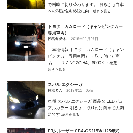
で瞬時に切り替わります。 明るさも自車
への視認性も格段に向..
続きを見る
トヨタ カムロード（キャンピングカー
専用車両）
投稿者 鈴木
2018年11月06日
・車種情報 トヨタ カムロード（キャン
ピングカー専用車両） ・取り付けた商
品 RIZING2のH4、6000K ・感想 ..
続きを見る
スバル エクシーガ
投稿者 A
2018年11月05日
車種 スバル エクシーガ 商品名 LEDデュ
アルカラー 明るさ、取り付け簡単で大満
足です
続きを見る
FJクルーザー CBA-GSJ15W H25年式