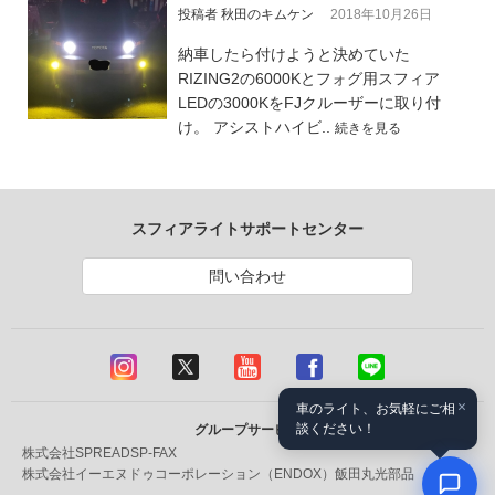
投稿者 秋田のキムケン
2018年10月26日
納車したら付けようと決めていた
RIZING2の6000Kとフォグ用スフィア
LEDの3000KをFJクルーザーに取り付
け。 アシストハイビ..
続きを見る
スフィアライトサポートセンター
問い合わせ
×
車のライト、お気軽にご相
談ください！
グループサービス
株式会社SPREAD
SP-FAX
株式会社イーエヌドゥコーポレーション（ENDOX）
飯田丸光部品