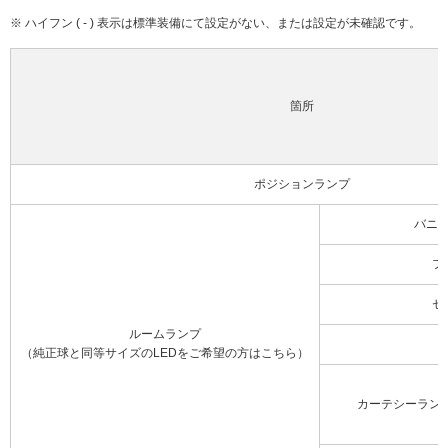
※ ハイフン ( - ) 表示は標準装備にて設定がない、または設定が未確認です。
箇所
ポジションランプ
バニ
フ
セ
ルームランプ
（純正球と同等サイズのLEDをご希望の方はこちら）
カーテシーラン