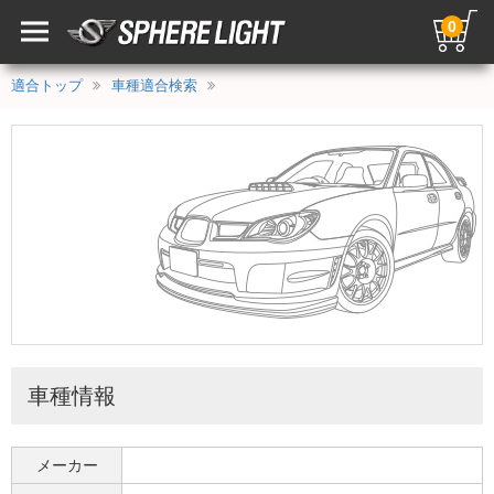
0
適合トップ
車種適合検索
車種情報
メーカー