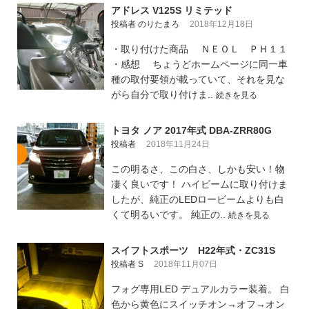
アドレス V125S リミテッド
投稿者 のりたまろ
2018年12月18日
・取り付けた商品 ＮＥＯＬ ＰＨ１１
・感想 ちょうどホームページに同一車
種の取付要領が載っていて、それを見な
がら自分で取り付けま..
続きを見る
トヨタ ノア 2017年式 DBA-ZRR80G
投稿者
2018年11月24日
この明るさ、この白さ、しかも安い！物
凄く良いです！ ハイビームに取り付けま
したが、純正のLEDロービームよりも白
くて明るいです。 純正の..
続きを見る
スイフトスポーツ H22年式・ZC31S
投稿者 S
2018年11月07日
フォグ専用LED デュアルカラー装着。 白
色から黄色にスイッチオン→オフ→オン