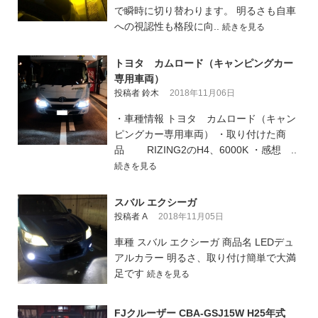
で瞬時に切り替わります。 明るさも自車
への視認性も格段に向..
続きを見る
トヨタ カムロード（キャンピングカー
専用車両）
投稿者 鈴木
2018年11月06日
・車種情報 トヨタ カムロード（キャン
ピングカー専用車両） ・取り付けた商
品 RIZING2のH4、6000K ・感想 ..
続きを見る
スバル エクシーガ
投稿者 A
2018年11月05日
車種 スバル エクシーガ 商品名 LEDデュ
アルカラー 明るさ、取り付け簡単で大満
足です
続きを見る
FJクルーザー CBA-GSJ15W H25年式