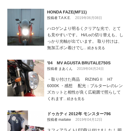
HONDA FAZE(MF11)
投稿者 T.A.K.E.
2019年06月08日
ハロゲンより明るくクリアな光で、とて
も見やすいです。 Hi/Loの切り替えも、し
っかり光軸が出ています。 取り付けは、
無加工ポン着けでし..
続きを見る
'04 MV AGUSTA BRUTALE750S
投稿者 まあくん
2019年04月24日
・取り付けた商品 RIZINGⅡ H7
6000K ・感想 配光：ブルターレのレン
ズカットと相性が良く広範囲で照らして
くれます..
続きを見る
ドゥカティ 2012年 モンスター796
投稿者 maitake
2019年04月12日
スフィアライトLED取り付けました！ 明