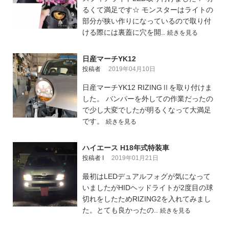
るくて満足です☆ モンスターはライトの
部分が狭い作りになっているので取り付
ける際には裏蓋に穴を開..
続きを見る
日産マーチYK12
投稿者
2019年04月10日
日産マーチYK12 RIZINGⅡを取り付けま
した。 バンパーを外しての作業だったの
で少し大変でしたが明るくなって大満足
です。
続きを見る
ハイエース H18年式特装車
投稿者 I
2019年01月21日
最初はLEDデュアルフォグが気になって
いましたがHIDヘッドライトが2度目の球
切れをしたためRIZING2を入れてみまし
た。とても良かったの..
続きを見る