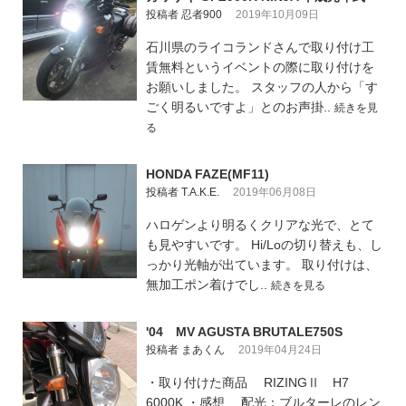
投稿者 忍者900
2019年10月09日
石川県のライコランドさんで取り付け工
賃無料というイベントの際に取り付けを
お願いしました。 スタッフの人から「す
ごく明るいですよ」とのお声掛..
続きを見
る
HONDA FAZE(MF11)
投稿者 T.A.K.E.
2019年06月08日
ハロゲンより明るくクリアな光で、とて
も見やすいです。 Hi/Loの切り替えも、し
っかり光軸が出ています。 取り付けは、
無加工ポン着けでし..
続きを見る
'04 MV AGUSTA BRUTALE750S
投稿者 まあくん
2019年04月24日
・取り付けた商品 RIZINGⅡ H7
6000K ・感想 配光：ブルターレのレン