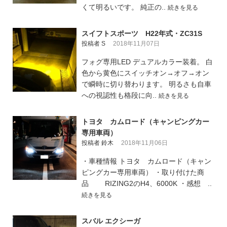
くて明るいです。 純正の..
続きを見る
スイフトスポーツ H22年式・ZC31S
投稿者 S
2018年11月07日
フォグ専用LED デュアルカラー装着。 白
色から黄色にスイッチオン→オフ→オン
で瞬時に切り替わります。 明るさも自車
への視認性も格段に向..
続きを見る
トヨタ カムロード（キャンピングカー
専用車両）
投稿者 鈴木
2018年11月06日
・車種情報 トヨタ カムロード（キャン
ピングカー専用車両） ・取り付けた商
品 RIZING2のH4、6000K ・感想 ..
続きを見る
スバル エクシーガ