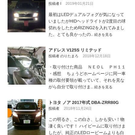
投稿者 I
2019年01月21日
最初はLEDデュアルフォグが気になって
いましたがHIDヘッドライトが2度目の球
切れをしたためRIZING2を入れてみまし
た。とても良かったの..
続きを見る
アドレス V125S リミテッド
投稿者 のりたまろ
2018年12月18日
・取り付けた商品 ＮＥＯＬ ＰＨ１１
・感想 ちょうどホームページに同一車
種の取付要領が載っていて、それを見な
がら自分で取り付けま..
続きを見る
トヨタ ノア 2017年式 DBA-ZRR80G
投稿者
2018年11月24日
この明るさ、この白さ、しかも安い！物
凄く良いです！ ハイビームに取り付けま
したが、純正のLEDロービームよりも白