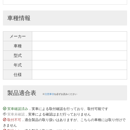
車種情報
メーカー
車種
型式
年式
仕様
製品適合表
※
注意事項
を必ずお読みください
実車確認済み
.. 実車による取付確認を行っており、取付可能です
実車未確認
.. 実車による確認はまだ行っておりません
取付不可
.. 適合製品の取り扱いはありますが、こちらの車種には取り付けで
きません