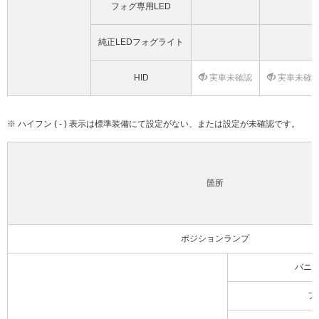
フォグ専用LED
純正LEDフォグライト
HID
実車未確認
実車未確
※ ハイフン ( - ) 表示は標準装備にて設定がない、または設定が未確認です。
箇所
ポジションランプ
バニ
フ