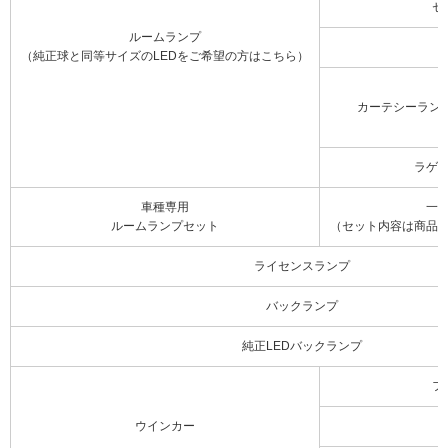
セ
ルームランプ
（純正球と同等サイズのLEDをご希望の方はこちら）
カーテシーラン
ラゲ
車種専用
一
ルームランプセット
（セット内容は商品
ライセンスランプ
バックランプ
純正LEDバックランプ
フ
ウインカー