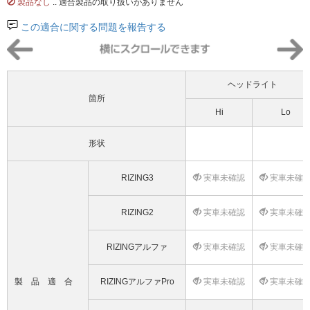
製品なし
.. 適合製品の取り扱いがありません
この適合に関する問題を報告する
ヘッドライト
箇所
Hi
Lo
形状
RIZING3
実車未確認
実車未確
RIZING2
実車未確認
実車未確
RIZINGアルファ
実車未確認
実車未確
製品適合
RIZINGアルファPro
実車未確認
実車未確