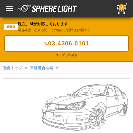
0
現在、AIが対応しております
時間外
適合確認・在庫確認・その他のご質問はお電話で
03-4306-0101
📞
タップして発信
適合トップ
車種適合検索