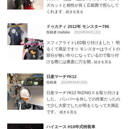
ズカットと相性が良く広範囲で照らして
くれます..
続きを見る
ドゥカティ 2012年 モンスター796
投稿者 maitake
2019年04月12日
スフィアライトLED取り付けました！ 明
るくて満足です☆ モンスターはライトの
部分が狭い作りになっているので取り付
ける際には裏蓋に穴を開..
続きを見る
日産マーチYK12
投稿者
2019年04月10日
日産マーチYK12 RIZINGⅡを取り付けま
した。 バンパーを外しての作業だったの
で少し大変でしたが明るくなって大満足
です。
続きを見る
ハイエース H18年式特装車