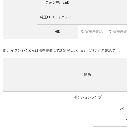
フォグ専用LED
純正LEDフォグライト
HID
実車未確認
実車未確
※ ハイフン ( - ) 表示は標準装備にて設定がない、または設定が未確認です。
箇所
ポジションランプ
バニ
フ