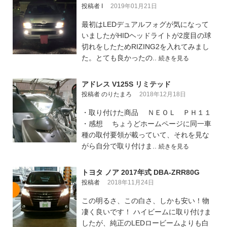
投稿者 I
2019年01月21日
最初はLEDデュアルフォグが気になって
いましたがHIDヘッドライトが2度目の球
切れをしたためRIZING2を入れてみまし
た。とても良かったの..
続きを見る
アドレス V125S リミテッド
投稿者 のりたまろ
2018年12月18日
・取り付けた商品 ＮＥＯＬ ＰＨ１１
・感想 ちょうどホームページに同一車
種の取付要領が載っていて、それを見な
がら自分で取り付けま..
続きを見る
トヨタ ノア 2017年式 DBA-ZRR80G
投稿者
2018年11月24日
この明るさ、この白さ、しかも安い！物
凄く良いです！ ハイビームに取り付けま
したが、純正のLEDロービームよりも白