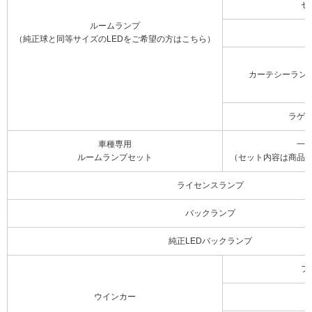
セ
ルームランプ
（純正球と同等サイズのLEDをご希望の方はこちら）
カーテシーラン
ラゲ
車種専用
一
ルームランプセット
（セット内容は商品
ライセンスランプ
バックランプ
純正LEDバックランプ
フ
ウインカー