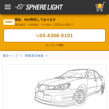
0
現在、AIが対応しております
時間外
適合確認・在庫確認・その他のご質問はお電話で
03-4306-0101
📞
タップして発信
適合トップ
車種適合検索