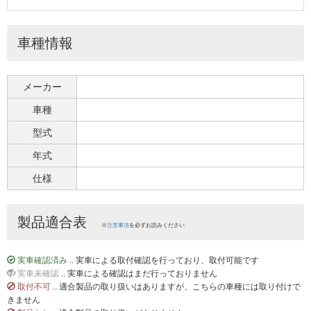
車種情報
メーカー
車種
型式
年式
仕様
製品適合表
※
注意事項
を必ずお読みください
実車確認済み
.. 実車による取付確認を行っており、取付可能です
実車未確認
.. 実車による確認はまだ行っておりません
取付不可
.. 適合製品の取り扱いはありますが、こちらの車種には取り付けで
きません