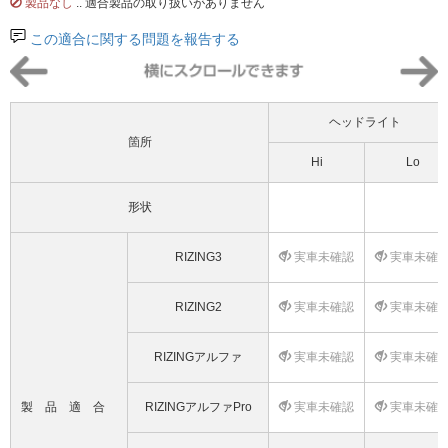
製品なし
.. 適合製品の取り扱いがありません
この適合に関する問題を報告する
ヘッドライト
箇所
Hi
Lo
形状
RIZING3
実車未確認
実車未確
RIZING2
実車未確認
実車未確
RIZINGアルファ
実車未確認
実車未確
製品適合
RIZINGアルファPro
実車未確認
実車未確