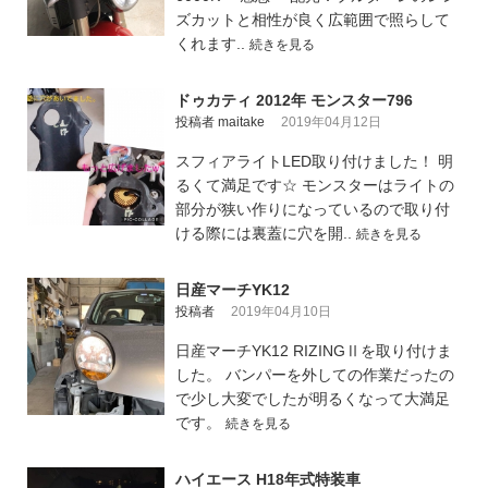
ズカットと相性が良く広範囲で照らして
くれます..
続きを見る
ドゥカティ 2012年 モンスター796
投稿者 maitake
2019年04月12日
スフィアライトLED取り付けました！ 明
るくて満足です☆ モンスターはライトの
部分が狭い作りになっているので取り付
ける際には裏蓋に穴を開..
続きを見る
日産マーチYK12
投稿者
2019年04月10日
日産マーチYK12 RIZINGⅡを取り付けま
した。 バンパーを外しての作業だったの
で少し大変でしたが明るくなって大満足
です。
続きを見る
ハイエース H18年式特装車