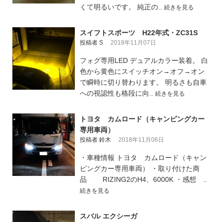
くて明るいです。 純正の..
続きを見る
スイフトスポーツ H22年式・ZC31S
投稿者 S
2018年11月07日
フォグ専用LED デュアルカラー装着。 白
色から黄色にスイッチオン→オフ→オン
で瞬時に切り替わります。 明るさも自車
への視認性も格段に向..
続きを見る
トヨタ カムロード（キャンピングカー
専用車両）
投稿者 鈴木
2018年11月06日
・車種情報 トヨタ カムロード（キャン
ピングカー専用車両） ・取り付けた商
品 RIZING2のH4、6000K ・感想 ..
続きを見る
スバル エクシーガ