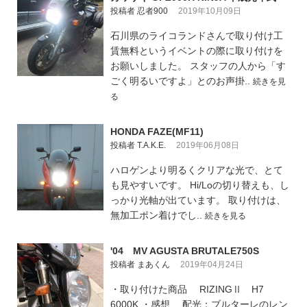
投稿者 忍者900
2019年10月09日
石川県のライコランドさんで取り付け工
賃無料というイベントの際に取り付けを
お願いしました。 スタッフの人から「す
ごく明るいですよ」とのお声掛..
続きを見
る
HONDA FAZE(MF11)
投稿者 T.A.K.E.
2019年06月08日
ハロゲンより明るくクリアな光で、とて
も見やすいです。 Hi/Loの切り替えも、し
っかり光軸が出ています。 取り付けは、
無加工ポン着けでし..
続きを見る
'04 MV AGUSTA BRUTALE750S
投稿者 まあくん
2019年04月24日
・取り付けた商品 RIZINGⅡ H7
6000K ・感想 配光：ブルターレのレン