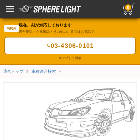
0
現在、AIが対応しております
時間外
適合確認・在庫確認・その他のご質問はお電話で
03-4306-0101
📞
タップして発信
適合トップ
車種適合検索