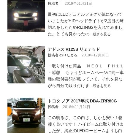
投稿者 I
2019年01月21日
最初はLEDデュアルフォグが気になって
いましたがHIDヘッドライトが2度目の球
切れをしたためRIZING2を入れてみまし
た。とても良かったの..
続きを見る
アドレス V125S リミテッド
投稿者 のりたまろ
2018年12月18日
・取り付けた商品 ＮＥＯＬ ＰＨ１１
・感想 ちょうどホームページに同一車
種の取付要領が載っていて、それを見な
がら自分で取り付けま..
続きを見る
トヨタ ノア 2017年式 DBA-ZRR80G
投稿者
2018年11月24日
この明るさ、この白さ、しかも安い！物
凄く良いです！ ハイビームに取り付けま
したが、純正のLEDロービームよりも白