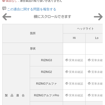
製品なし
.. 適合製品の取り扱いがありません
この適合に関する問題を報告する
ヘッドライト
箇所
Hi
Lo
形状
RIZING3
実車未確認
実車未確
RIZING2
実車未確認
実車未確
RIZINGアルファ
実車未確認
実車未確
製品適合
RIZINGアルファPro
実車未確認
実車未確