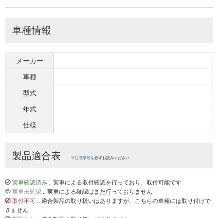
車種情報
メーカー
車種
型式
年式
仕様
製品適合表
※
注意事項
を必ずお読みください
実車確認済み
.. 実車による取付確認を行っており、取付可能です
実車未確認
.. 実車による確認はまだ行っておりません
取付不可
.. 適合製品の取り扱いはありますが、こちらの車種には取り付けで
きません