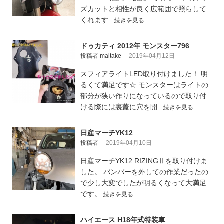
ズカットと相性が良く広範囲で照らして
くれます..
続きを見る
ドゥカティ 2012年 モンスター796
投稿者 maitake
2019年04月12日
スフィアライトLED取り付けました！ 明
るくて満足です☆ モンスターはライトの
部分が狭い作りになっているので取り付
ける際には裏蓋に穴を開..
続きを見る
日産マーチYK12
投稿者
2019年04月10日
日産マーチYK12 RIZINGⅡを取り付けま
した。 バンパーを外しての作業だったの
で少し大変でしたが明るくなって大満足
です。
続きを見る
ハイエース H18年式特装車