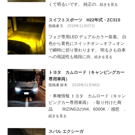
くて明るいです。 純正の..
続きを見る
スイフトスポーツ H22年式・ZC31S
投稿者 S
2018年11月07日
フォグ専用LED デュアルカラー装着。 白
色から黄色にスイッチオン→オフ→オン
で瞬時に切り替わります。 明るさも自車
への視認性も格段に向..
続きを見る
トヨタ カムロード（キャンピングカー
専用車両）
投稿者 鈴木
2018年11月06日
・車種情報 トヨタ カムロード（キャン
ピングカー専用車両） ・取り付けた商
品 RIZING2のH4、6000K ・感想 ..
続きを見る
スバル エクシーガ