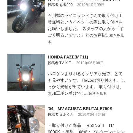
投稿者 忍者900
2019年10月09日
石川県のライコランドさんで取り付け工
賃無料というイベントの際に取り付けを
お願いしました。 スタッフの人から「す
ごく明るいですよ」とのお声掛..
続きを見
る
HONDA FAZE(MF11)
投稿者 T.A.K.E.
2019年06月08日
ハロゲンより明るくクリアな光で、とて
も見やすいです。 Hi/Loの切り替えも、し
っかり光軸が出ています。 取り付けは、
無加工ポン着けでし..
続きを見る
'04 MV AGUSTA BRUTALE750S
投稿者 まあくん
2019年04月24日
・取り付けた商品 RIZINGⅡ H7
6000K ・感想 配光：ブルターレのレン