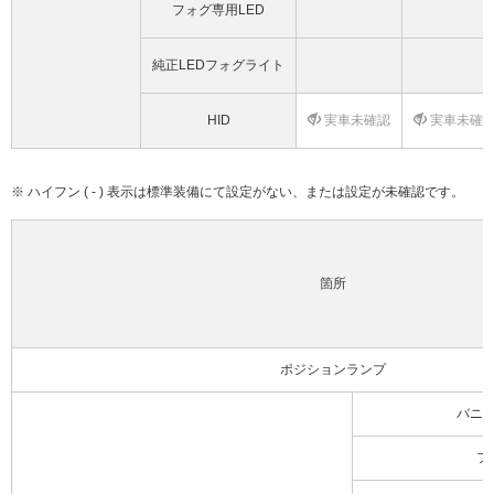
フォグ専用LED
純正LEDフォグライト
HID
実車未確認
実車未確
※ ハイフン ( - ) 表示は標準装備にて設定がない、または設定が未確認です。
箇所
ポジションランプ
バニ
フ