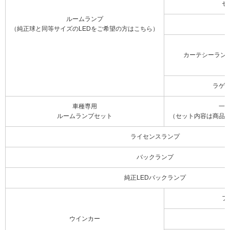
セ
ルームランプ
（純正球と同等サイズのLEDをご希望の方はこちら）
カーテシーラン
ラゲ
車種専用
一
ルームランプセット
（セット内容は商品
ライセンスランプ
バックランプ
純正LEDバックランプ
フ
ウインカー