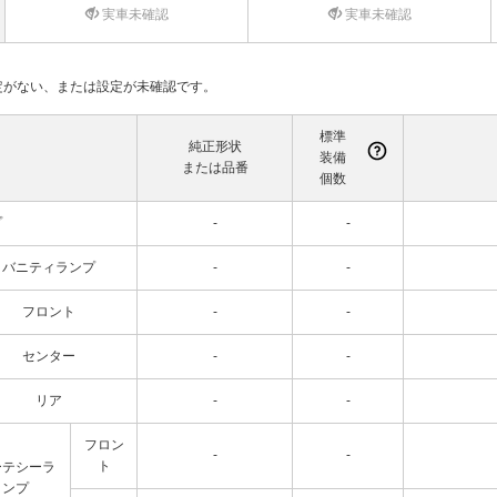
実車未確認
実車未確認
て設定がない、または設定が未確認です。
標準
純正形状
装備
または品番
個数
プ
-
-
バニティランプ
-
-
フロント
-
-
センター
-
-
リア
-
-
フロン
-
-
ト
ーテシーラ
ンプ