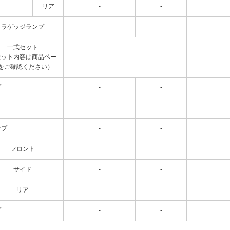
リア
-
-
ラゲッジランプ
-
-
一式セット
セット内容は商品ペー
-
をご確認ください）
プ
-
-
-
-
ンプ
-
-
フロント
-
-
サイド
-
-
リア
-
-
プ
-
-