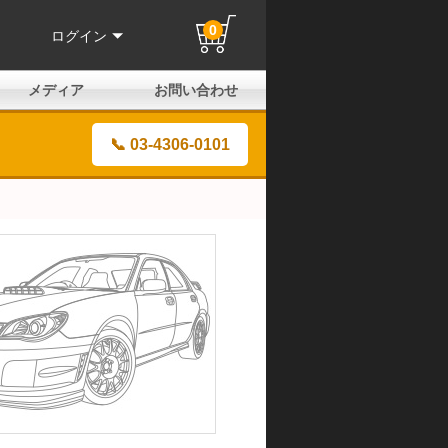
0
ログイン
メディア
お問い合わせ
はじめての方へ
よくある質問
電話でのお問い合わせ
メールお問い合わせ
全国取扱店
全国取付協力店
業販申請フォーム
製品保証申請のご案内
ユーザー登録（保証）
📞 03-4306-0101