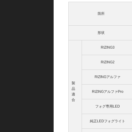
箇所
形状
RIZING3
RIZING2
RIZINGアルファ
製
品
RIZINGアルファPro
適
合
フォグ専用LED
純正LEDフォグライト