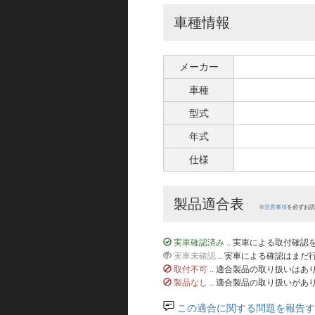
車種情報
メーカー
車種
型式
年式
仕様
製品適合表
※
注意事項
を必ずお読
実車確認済み
.. 実車による取付確
実車未確認
.. 実車による確認はま
取付不可
.. 適合製品の取り扱いは
製品なし
.. 適合製品の取り扱いがあ
この適合に関する問題を報告す