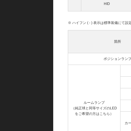
HID
※ ハイフン ( - ) 表示は標準装備に
箇所
ポジションラン
ルームランプ
（純正球と同等サイズのLED
をご希望の方はこちら）
カ