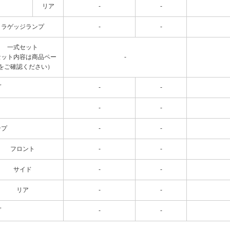
リア
-
-
ラゲッジランプ
-
-
一式セット
セット内容は商品ペー
-
をご確認ください）
プ
-
-
-
-
ンプ
-
-
フロント
-
-
サイド
-
-
リア
-
-
プ
-
-