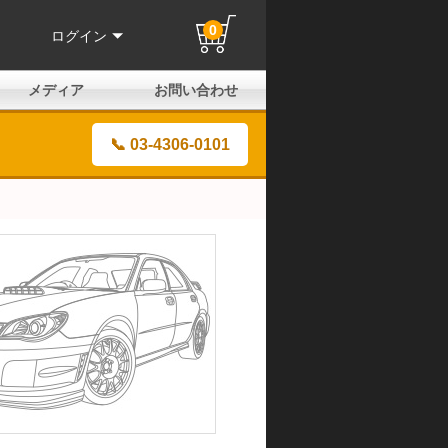
0
ログイン
メディア
お問い合わせ
はじめての方へ
よくある質問
電話でのお問い合わせ
メールお問い合わせ
全国取扱店
全国取付協力店
業販申請フォーム
製品保証申請のご案内
ユーザー登録（保証）
📞 03-4306-0101