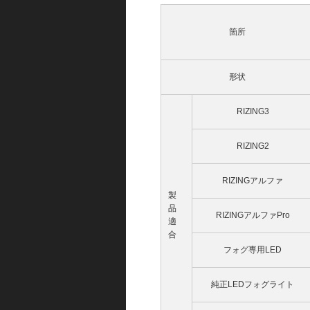
箇所
形状
RIZING3
RIZING2
RIZINGアルファ
製
品
RIZINGアルファPro
適
合
フォグ専用LED
純正LEDフォグライト