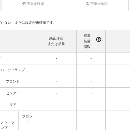
実車未確認
実車未確認
て設定がない、または設定が未確認です。
標準
純正形状
装備
または品番
個数
プ
-
-
バニティランプ
-
-
フロント
-
-
センター
-
-
リア
-
-
フロン
-
-
ト
ーテシーラ
ンプ