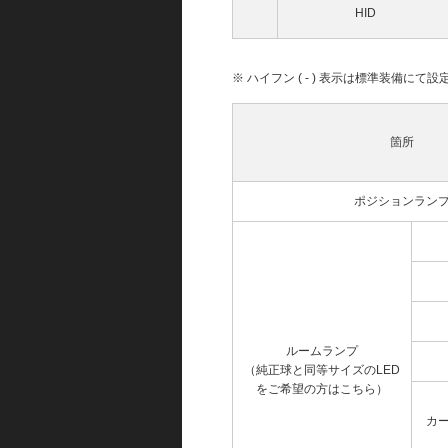
HID
※ ハイフン ( - ) 表示は標準装備に
箇所
ポジションラン
ルームランプ
（純正球と同等サイズのLED
をご希望の方はこちら）
カ