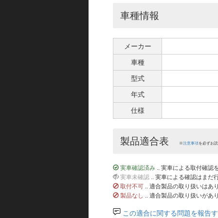
車種情報
メーカー
車種
型式
年式
仕様
製品適合表
※
注意事項
を必ずお読
実車確認済み
.. 実車による取付確
実車未確認
.. 実車による確認はま
取付不可
.. 適合製品の取り扱いは
製品なし
.. 適合製品の取り扱いがあ
この適合に関する問題を報告す