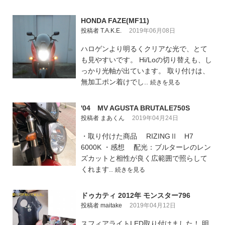
HONDA FAZE(MF11)
投稿者 T.A.K.E.
2019年06月08日
ハロゲンより明るくクリアな光で、とて
も見やすいです。 Hi/Loの切り替えも、し
っかり光軸が出ています。 取り付けは、
無加工ポン着けでし..
続きを見る
'04 MV AGUSTA BRUTALE750S
投稿者 まあくん
2019年04月24日
・取り付けた商品 RIZINGⅡ H7
6000K ・感想 配光：ブルターレのレン
ズカットと相性が良く広範囲で照らして
くれます..
続きを見る
ドゥカティ 2012年 モンスター796
投稿者 maitake
2019年04月12日
スフィアライトLED取り付けました！ 明