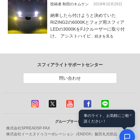
投稿者 秋田のキムケン
2018年10月26日
納車したら付けようと決めていた
RIZING2の6000Kとフォグ用スフィア
LEDの3000KをFJクルーザーに取り付
け。 アシストハイビ..
続きを見る
スフィアライトサポートセンター
問い合わせ
×
車のライト、お気軽にご相
談ください！
グループサービス
株式会社SPREAD
SP-FAX
株式会社イーエヌドゥコーポレーション（ENDOX）
飯田丸光部品