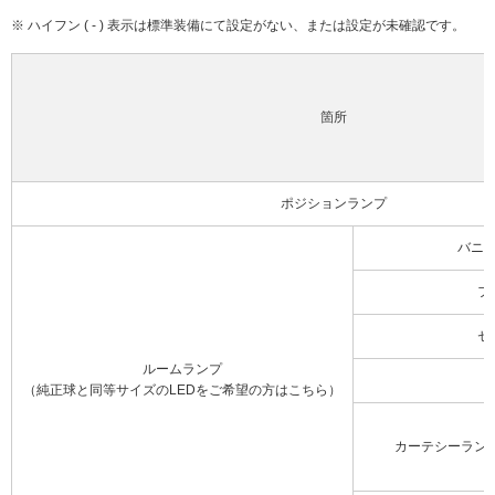
※ ハイフン ( - ) 表示は標準装備にて設定がない、または設定が未確認です。
箇所
ポジションランプ
バニ
フ
セ
ルームランプ
（純正球と同等サイズのLEDをご希望の方はこちら）
カーテシーラン