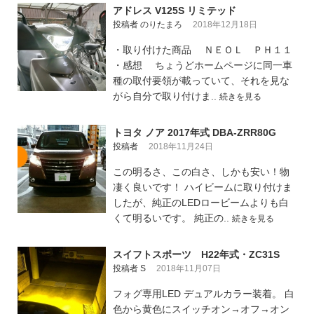
アドレス V125S リミテッド
投稿者 のりたまろ
2018年12月18日
・取り付けた商品 ＮＥＯＬ ＰＨ１１
・感想 ちょうどホームページに同一車
種の取付要領が載っていて、それを見な
がら自分で取り付けま..
続きを見る
トヨタ ノア 2017年式 DBA-ZRR80G
投稿者
2018年11月24日
この明るさ、この白さ、しかも安い！物
凄く良いです！ ハイビームに取り付けま
したが、純正のLEDロービームよりも白
くて明るいです。 純正の..
続きを見る
スイフトスポーツ H22年式・ZC31S
投稿者 S
2018年11月07日
フォグ専用LED デュアルカラー装着。 白
色から黄色にスイッチオン→オフ→オン