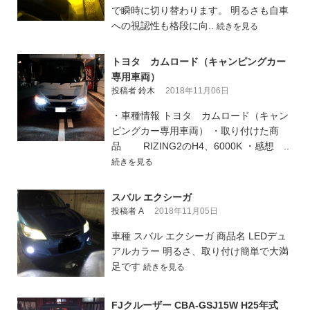
で瞬時に切り替わります。 明るさも自車
への視認性も格段に向..
続きを見る
トヨタ カムロード（キャンピングカー
専用車両）
投稿者 鈴木
2018年11月06日
・車種情報 トヨタ カムロード（キャン
ピングカー専用車両） ・取り付けた商
品 RIZING2のH4、6000K ・感想 ..
続きを見る
スバル エクシーガ
投稿者 A
2018年11月05日
車種 スバル エクシーガ 商品名 LEDデュ
アルカラー 明るさ、取り付け簡単で大満
足です
続きを見る
FJクルーザー CBA-GSJ15W H25年式