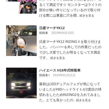
るくて満足です☆ モンスターはライトの
部分が狭い作りになっているので取り付
ける際には裏蓋に穴を開..
続きを見る
日産マーチYK12
投稿者
2019年04月10日
日産マーチYK12 RIZINGⅡを取り付けま
した。 バンパーを外しての作業だったの
で少し大変でしたが明るくなって大満足
です。
続きを見る
ハイエース H18年式特装車
投稿者 I
2019年01月21日
最初はLEDデュアルフォグが気になって
いましたがHIDヘッドライトが2度目の球
切れをしたためRIZING2を入れてみまし
た。とても良かったの..
続きを見る