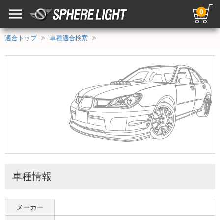
0
適合トップ
車種適合検索
車種情報
メーカー