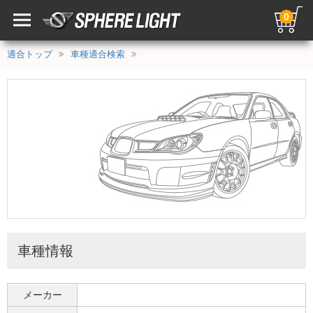
0
適合トップ
車種適合検索
車種情報
メーカー