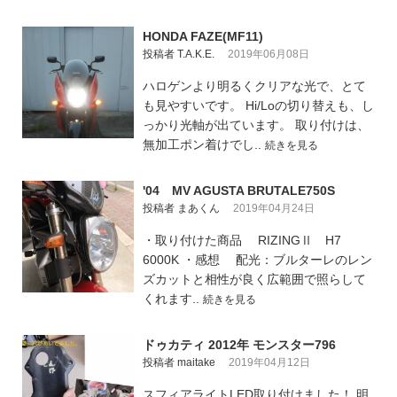
HONDA FAZE(MF11)
投稿者 T.A.K.E.
2019年06月08日
ハロゲンより明るくクリアな光で、とて
も見やすいです。 Hi/Loの切り替えも、し
っかり光軸が出ています。 取り付けは、
無加工ポン着けでし..
続きを見る
'04 MV AGUSTA BRUTALE750S
投稿者 まあくん
2019年04月24日
・取り付けた商品 RIZINGⅡ H7
6000K ・感想 配光：ブルターレのレン
ズカットと相性が良く広範囲で照らして
くれます..
続きを見る
ドゥカティ 2012年 モンスター796
投稿者 maitake
2019年04月12日
スフィアライトLED取り付けました！ 明