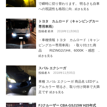
で瞬時に切り替わります。 明るさも自車
への視認性も格段に向..
続きを見る
トヨタ カムロード（キャンピングカー
専用車両）
投稿者 鈴木
2018年11月06日
・車種情報 トヨタ カムロード（キャン
ピングカー専用車両） ・取り付けた商
品 RIZING2のH4、6000K ・感想 ..
続きを見る
スバル エクシーガ
投稿者 A
2018年11月05日
車種 スバル エクシーガ 商品名 LEDデュ
アルカラー 明るさ、取り付け簡単で大満
足です
続きを見る
FJクルーザー CBA-GSJ15W H25年式