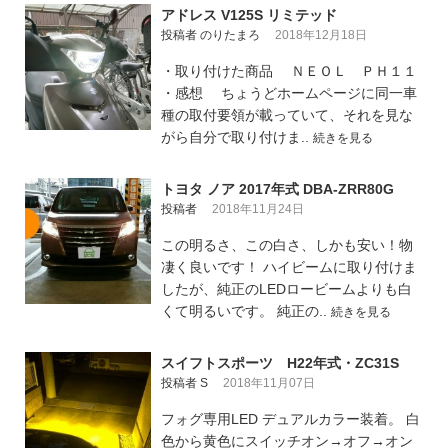
アドレス V125S リミテッド
投稿者 のりたまろ
2018年12月18日
・取り付けた商品 ＮＥＯＬ ＰＨ１１
・感想 ちょうどホームページに同一車
種の取付要領が載っていて、それを見な
がら自分で取り付けま..
続きを見る
トヨタ ノア 2017年式 DBA-ZRR80G
投稿者
2018年11月24日
この明るさ、この白さ、しかも安い！物
凄く良いです！ ハイビームに取り付けま
したが、純正のLEDロービームよりも白
くて明るいです。 純正の..
続きを見る
スイフトスポーツ H22年式・ZC31S
投稿者 S
2018年11月07日
フォグ専用LED デュアルカラー装着。 白
色から黄色にスイッチオン→オフ→オン