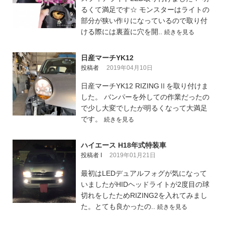
るくて満足です☆ モンスターはライトの
部分が狭い作りになっているので取り付
ける際には裏蓋に穴を開..
続きを見る
日産マーチYK12
投稿者
2019年04月10日
日産マーチYK12 RIZINGⅡを取り付けま
した。 バンパーを外しての作業だったの
で少し大変でしたが明るくなって大満足
です。
続きを見る
ハイエース H18年式特装車
投稿者 I
2019年01月21日
最初はLEDデュアルフォグが気になって
いましたがHIDヘッドライトが2度目の球
切れをしたためRIZING2を入れてみまし
た。とても良かったの..
続きを見る