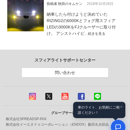
投稿者 秋田のキムケン
2018年10月26日
納車したら付けようと決めていた
RIZING2の6000Kとフォグ用スフィア
LEDの3000KをFJクルーザーに取り付
け。 アシストハイビ..
続きを見る
スフィアライトサポートセンター
問い合わせ
×
車のライト、お気軽にご相
談ください！
グループサービス
株式会社SPREAD
SP-FAX
株式会社イーエヌドゥコーポレーション（ENDOX）
飯田丸光部品