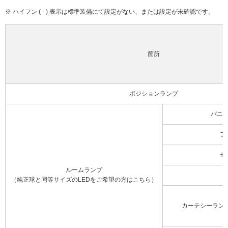
※ ハイフン ( - ) 表示は標準装備にて設定がない、または設定が未確認です。
箇所
ポジションランプ
バニ
フ
セ
ルームランプ
（純正球と同等サイズのLEDをご希望の方はこちら）
カーテシーラン