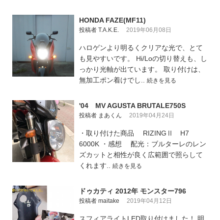
HONDA FAZE(MF11)
投稿者 T.A.K.E.
2019年06月08日
ハロゲンより明るくクリアな光で、とて
も見やすいです。 Hi/Loの切り替えも、し
っかり光軸が出ています。 取り付けは、
無加工ポン着けでし..
続きを見る
'04 MV AGUSTA BRUTALE750S
投稿者 まあくん
2019年04月24日
・取り付けた商品 RIZINGⅡ H7
6000K ・感想 配光：ブルターレのレン
ズカットと相性が良く広範囲で照らして
くれます..
続きを見る
ドゥカティ 2012年 モンスター796
投稿者 maitake
2019年04月12日
スフィアライトLED取り付けました！ 明