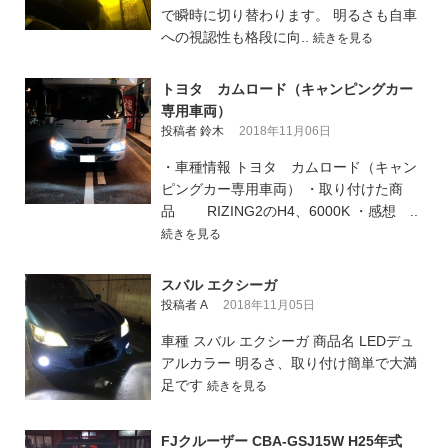
で瞬時に切り替わります。 明るさも自車
への視認性も格段に向..
続きを見る
トヨタ カムロード（キャンピングカー
専用車両）
投稿者 鈴木
2018年11月06日
・車種情報 トヨタ カムロード（キャン
ピングカー専用車両） ・取り付けた商
品 RIZING2のH4、6000K ・感想 ..
続きを見る
スバル エクシーガ
投稿者 A
2018年11月05日
車種 スバル エクシーガ 商品名 LEDデュ
アルカラー 明るさ、取り付け簡単で大満
足です
続きを見る
FJクルーザー CBA-GSJ15W H25年式