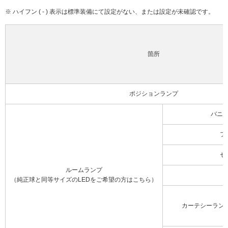
※ ハイフン ( - ) 表示は標準装備にて設定がない、または設定が未確認です。
箇所
ポジションランプ
バニ
フ
セ
ルームランプ
（純正球と同等サイズのLEDをご希望の方はこちら）
カーテシーラン