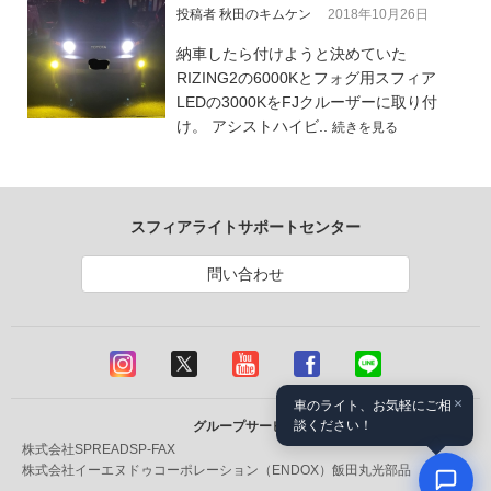
投稿者 秋田のキムケン
2018年10月26日
納車したら付けようと決めていた
RIZING2の6000Kとフォグ用スフィア
LEDの3000KをFJクルーザーに取り付
け。 アシストハイビ..
続きを見る
スフィアライトサポートセンター
問い合わせ
×
車のライト、お気軽にご相
談ください！
グループサービス
株式会社SPREAD
SP-FAX
株式会社イーエヌドゥコーポレーション（ENDOX）
飯田丸光部品