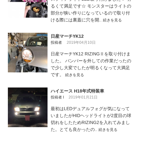
るくて満足です☆ モンスターはライトの
部分が狭い作りになっているので取り付
ける際には裏蓋に穴を開..
続きを見る
日産マーチYK12
投稿者
2019年04月10日
日産マーチYK12 RIZINGⅡを取り付けま
した。 バンパーを外しての作業だったの
で少し大変でしたが明るくなって大満足
です。
続きを見る
ハイエース H18年式特装車
投稿者 I
2019年01月21日
最初はLEDデュアルフォグが気になって
いましたがHIDヘッドライトが2度目の球
切れをしたためRIZING2を入れてみまし
た。とても良かったの..
続きを見る