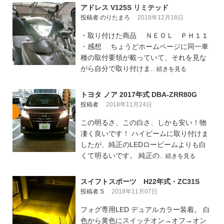
アドレス V125S リミテッド
投稿者 のりたまろ
2018年12月18日
・取り付けた商品 ＮＥＯＬ ＰＨ１１
・感想 ちょうどホームページに同一車
種の取付要領が載っていて、それを見な
がら自分で取り付けま..
続きを見る
トヨタ ノア 2017年式 DBA-ZRR80G
投稿者
2018年11月24日
この明るさ、この白さ、しかも安い！物
凄く良いです！ ハイビームに取り付けま
したが、純正のLEDロービームよりも白
くて明るいです。 純正の..
続きを見る
スイフトスポーツ H22年式・ZC31S
投稿者 S
2018年11月07日
フォグ専用LED デュアルカラー装着。 白
色から黄色にスイッチオン→オフ→オン