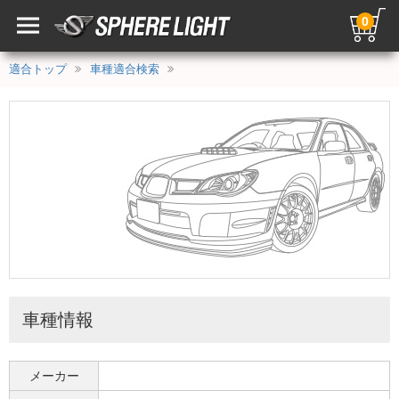
0
適合トップ
車種適合検索
車種情報
メーカー