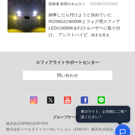
投稿者 秋田のキムケン
2018年10月26日
納車したら付けようと決めていた
RIZING2の6000Kとフォグ用スフィア
LEDの3000KをFJクルーザーに取り付
け。 アシストハイビ..
続きを見る
スフィアライトサポートセンター
問い合わせ
×
車のライト、お気軽にご相
談ください！
グループサービス
株式会社SPREAD
SP-FAX
株式会社イーエヌドゥコーポレーション（ENDOX）
飯田丸光部品