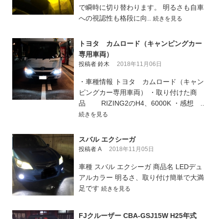
で瞬時に切り替わります。 明るさも自車
への視認性も格段に向..
続きを見る
トヨタ カムロード（キャンピングカー
専用車両）
投稿者 鈴木
2018年11月06日
・車種情報 トヨタ カムロード（キャン
ピングカー専用車両） ・取り付けた商
品 RIZING2のH4、6000K ・感想 ..
続きを見る
スバル エクシーガ
投稿者 A
2018年11月05日
車種 スバル エクシーガ 商品名 LEDデュ
アルカラー 明るさ、取り付け簡単で大満
足です
続きを見る
FJクルーザー CBA-GSJ15W H25年式