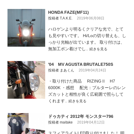
HONDA FAZE(MF11)
投稿者 T.A.K.E.
2019年06月08日
ハロゲンより明るくクリアな光で、とて
も見やすいです。 Hi/Loの切り替えも、し
っかり光軸が出ています。 取り付けは、
無加工ポン着けでし..
続きを見る
'04 MV AGUSTA BRUTALE750S
投稿者 まあくん
2019年04月24日
・取り付けた商品 RIZINGⅡ H7
6000K ・感想 配光：ブルターレのレン
ズカットと相性が良く広範囲で照らして
くれます..
続きを見る
ドゥカティ 2012年 モンスター796
投稿者 maitake
2019年04月12日
スフィアライトLED取り付けました！ 明