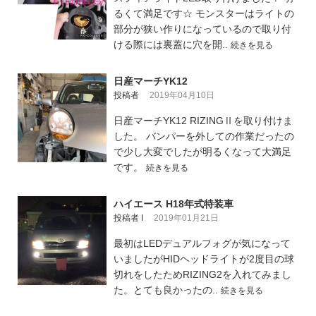
るくて満足です☆ モンスターはライトの
部分が狭い作りになっているので取り付
ける際には裏蓋に穴を開..
続きを見る
日産マーチYK12
投稿者
2019年04月10日
日産マーチYK12 RIZINGⅡを取り付けま
した。 バンパーを外しての作業だったの
で少し大変でしたが明るくなって大満足
です。
続きを見る
ハイエース H18年式特装車
投稿者 I
2019年01月21日
最初はLEDデュアルフォグが気になって
いましたがHIDヘッドライトが2度目の球
切れをしたためRIZING2を入れてみまし
た。とても良かったの..
続きを見る