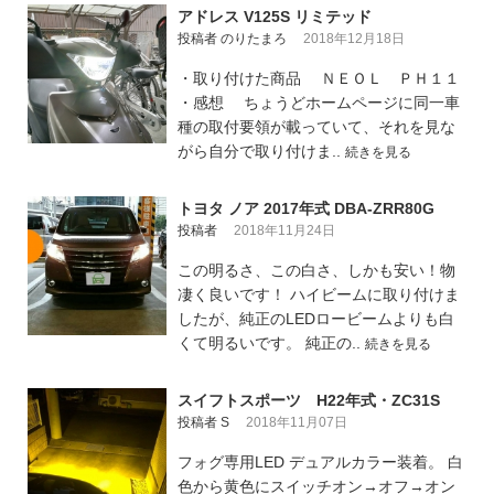
アドレス V125S リミテッド
投稿者 のりたまろ
2018年12月18日
・取り付けた商品 ＮＥＯＬ ＰＨ１１
・感想 ちょうどホームページに同一車
種の取付要領が載っていて、それを見な
がら自分で取り付けま..
続きを見る
トヨタ ノア 2017年式 DBA-ZRR80G
投稿者
2018年11月24日
この明るさ、この白さ、しかも安い！物
凄く良いです！ ハイビームに取り付けま
したが、純正のLEDロービームよりも白
くて明るいです。 純正の..
続きを見る
スイフトスポーツ H22年式・ZC31S
投稿者 S
2018年11月07日
フォグ専用LED デュアルカラー装着。 白
色から黄色にスイッチオン→オフ→オン