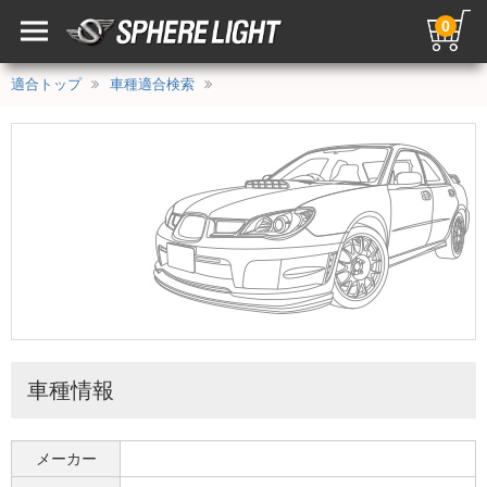
0
適合トップ
車種適合検索
車種情報
メーカー