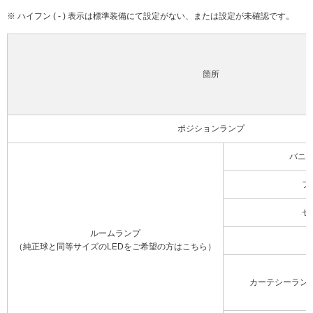
※ ハイフン ( - ) 表示は標準装備にて設定がない、または設定が未確認です。
箇所
ポジションランプ
バニ
フ
セ
ルームランプ
（純正球と同等サイズのLEDをご希望の方はこちら）
カーテシーラン