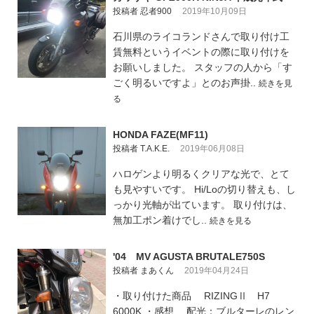
投稿者 忍者900
2019年10月09日
石川県のライコランドさんで取り付け工
賃無料というイベントの際に取り付けを
お願いしました。 スタッフの人から「す
ごく明るいですよ」とのお声掛..
続きを見
る
HONDA FAZE(MF11)
投稿者 T.A.K.E.
2019年06月08日
ハロゲンより明るくクリアな光で、とて
も見やすいです。 Hi/Loの切り替えも、し
っかり光軸が出ています。 取り付けは、
無加工ポン着けでし..
続きを見る
'04 MV AGUSTA BRUTALE750S
投稿者 まあくん
2019年04月24日
・取り付けた商品 RIZINGⅡ H7
6000K ・感想 配光：ブルターレのレン