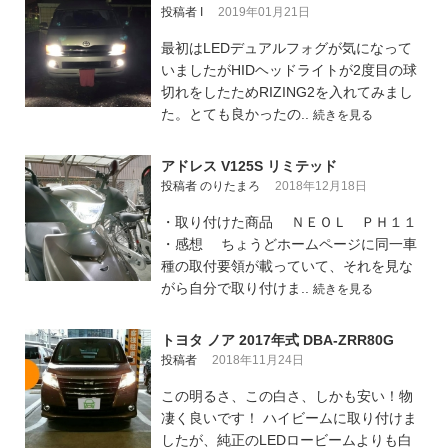
投稿者 I
2019年01月21日
最初はLEDデュアルフォグが気になって
いましたがHIDヘッドライトが2度目の球
切れをしたためRIZING2を入れてみまし
た。とても良かったの..
続きを見る
アドレス V125S リミテッド
投稿者 のりたまろ
2018年12月18日
・取り付けた商品 ＮＥＯＬ ＰＨ１１
・感想 ちょうどホームページに同一車
種の取付要領が載っていて、それを見な
がら自分で取り付けま..
続きを見る
トヨタ ノア 2017年式 DBA-ZRR80G
投稿者
2018年11月24日
この明るさ、この白さ、しかも安い！物
凄く良いです！ ハイビームに取り付けま
したが、純正のLEDロービームよりも白