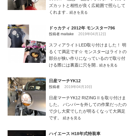
ズカットと相性が良く広範囲で照らして
くれます..
続きを見る
ドゥカティ 2012年 モンスター796
投稿者 maitake
2019年04月12日
スフィアライトLED取り付けました！ 明
るくて満足です☆ モンスターはライトの
部分が狭い作りになっているので取り付
ける際には裏蓋に穴を開..
続きを見る
日産マーチYK12
投稿者
2019年04月10日
日産マーチYK12 RIZINGⅡを取り付けま
した。 バンパーを外しての作業だったの
で少し大変でしたが明るくなって大満足
です。
続きを見る
ハイエース H18年式特装車