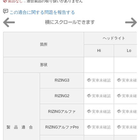
製品なし
.. 適合製品の取り扱いがありません
この適合に関する問題を報告する
ヘッドライト
箇所
Hi
Lo
形状
RIZING3
実車未確認
実車未確
RIZING2
実車未確認
実車未確
RIZINGアルファ
実車未確認
実車未確
製品適合
RIZINGアルファPro
実車未確認
実車未確