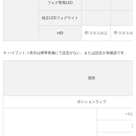
フォグ専用LED
純正LEDフォグライト
HID
実車未確認
実車未確
※ ハイフン ( - ) 表示は標準装備にて設定がない、または設定が未確認です。
箇所
ポジションランプ
バニ
フ