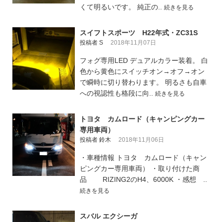
くて明るいです。 純正の..
続きを見る
スイフトスポーツ H22年式・ZC31S
投稿者 S
2018年11月07日
フォグ専用LED デュアルカラー装着。 白
色から黄色にスイッチオン→オフ→オン
で瞬時に切り替わります。 明るさも自車
への視認性も格段に向..
続きを見る
トヨタ カムロード（キャンピングカー
専用車両）
投稿者 鈴木
2018年11月06日
・車種情報 トヨタ カムロード（キャン
ピングカー専用車両） ・取り付けた商
品 RIZING2のH4、6000K ・感想 ..
続きを見る
スバル エクシーガ