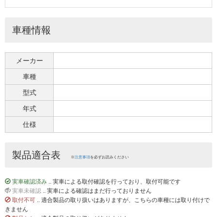
車種情報
メーカー
車種
型式
年式
仕様
製品適合表
※
注意事項
を必ずお読みください
実車確認済み
.. 実車による取付確認を行っており、取付可能です
実車未確認
.. 実車による確認はまだ行っておりません
取付不可
.. 適合製品の取り扱いはありますが、こちらの車種には取り付けで
きません