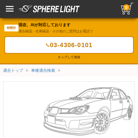
0
現在、AIが対応しております
時間外
適合確認・在庫確認・その他のご質問はお電話で
03-4306-0101
📞
タップして発信
適合トップ
車種適合検索