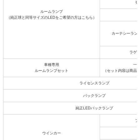
セ
ルームランプ
（純正球と同等サイズのLEDをご希望の方はこちら）
カーテシーラン
ラゲ
車種専用
一
ルームランプセット
（セット内容は商品
ライセンスランプ
バックランプ
純正LEDバックランプ
フ
ウインカー