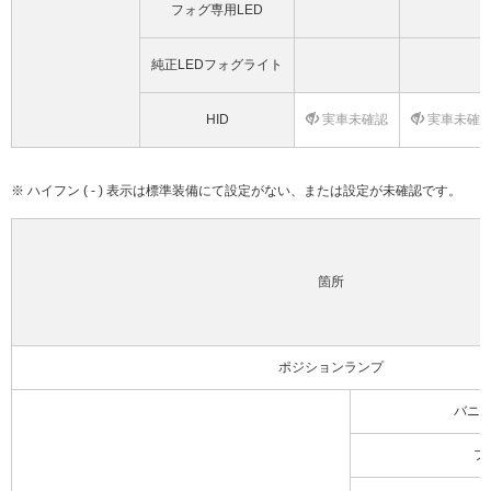
フォグ専用LED
純正LEDフォグライト
HID
実車未確認
実車未確
※ ハイフン ( - ) 表示は標準装備にて設定がない、または設定が未確認です。
箇所
ポジションランプ
バニ
フ