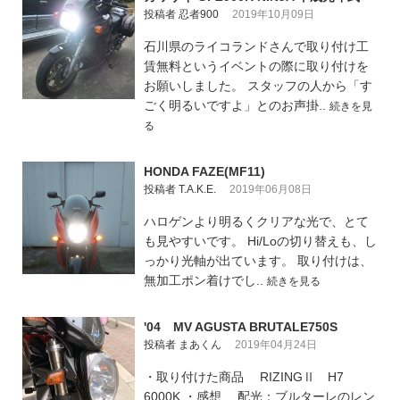
投稿者 忍者900
2019年10月09日
石川県のライコランドさんで取り付け工
賃無料というイベントの際に取り付けを
お願いしました。 スタッフの人から「す
ごく明るいですよ」とのお声掛..
続きを見
る
HONDA FAZE(MF11)
投稿者 T.A.K.E.
2019年06月08日
ハロゲンより明るくクリアな光で、とて
も見やすいです。 Hi/Loの切り替えも、し
っかり光軸が出ています。 取り付けは、
無加工ポン着けでし..
続きを見る
'04 MV AGUSTA BRUTALE750S
投稿者 まあくん
2019年04月24日
・取り付けた商品 RIZINGⅡ H7
6000K ・感想 配光：ブルターレのレン