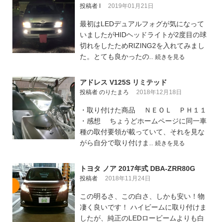
投稿者 I
2019年01月21日
最初はLEDデュアルフォグが気になって
いましたがHIDヘッドライトが2度目の球
切れをしたためRIZING2を入れてみまし
た。とても良かったの..
続きを見る
アドレス V125S リミテッド
投稿者 のりたまろ
2018年12月18日
・取り付けた商品 ＮＥＯＬ ＰＨ１１
・感想 ちょうどホームページに同一車
種の取付要領が載っていて、それを見な
がら自分で取り付けま..
続きを見る
トヨタ ノア 2017年式 DBA-ZRR80G
投稿者
2018年11月24日
この明るさ、この白さ、しかも安い！物
凄く良いです！ ハイビームに取り付けま
したが、純正のLEDロービームよりも白