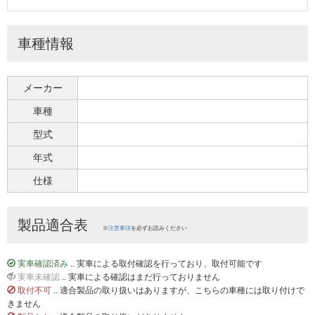
車種情報
メーカー
車種
型式
年式
仕様
製品適合表
※
注意事項
を必ずお読みください
実車確認済み
.. 実車による取付確認を行っており、取付可能です
実車未確認
.. 実車による確認はまだ行っておりません
取付不可
.. 適合製品の取り扱いはありますが、こちらの車種には取り付けで
きません