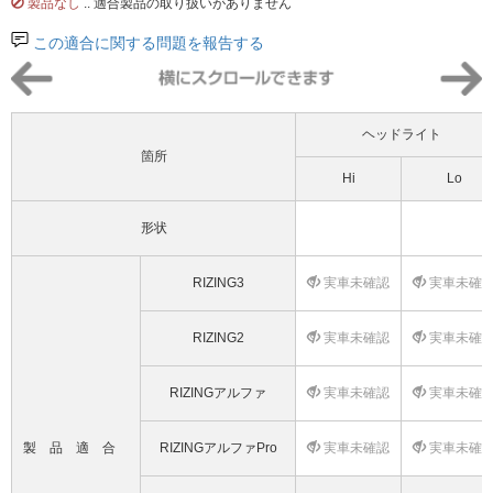
製品なし
.. 適合製品の取り扱いがありません
この適合に関する問題を報告する
ヘッドライト
箇所
Hi
Lo
形状
RIZING3
実車未確認
実車未確
RIZING2
実車未確認
実車未確
RIZINGアルファ
実車未確認
実車未確
製品適合
RIZINGアルファPro
実車未確認
実車未確