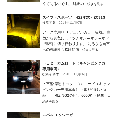
くて明るいです。 純正の..
続きを見る
スイフトスポーツ H22年式・ZC31S
投稿者 S
2018年11月07日
フォグ専用LED デュアルカラー装着。 白
色から黄色にスイッチオン→オフ→オン
で瞬時に切り替わります。 明るさも自車
への視認性も格段に向..
続きを見る
トヨタ カムロード（キャンピングカー
専用車両）
投稿者 鈴木
2018年11月06日
・車種情報 トヨタ カムロード（キャン
ピングカー専用車両） ・取り付けた商
品 RIZING2のH4、6000K ・感想 ..
続きを見る
スバル エクシーガ