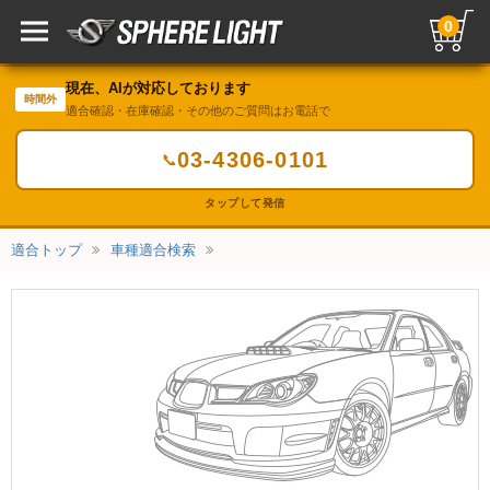
0
現在、AIが対応しております
時間外
適合確認・在庫確認・その他のご質問はお電話で
03-4306-0101
📞
タップして発信
適合トップ
車種適合検索