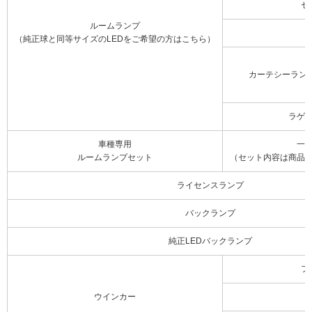
セ
ルームランプ
（純正球と同等サイズのLEDをご希望の方はこちら）
カーテシーラン
ラゲ
車種専用
一
ルームランプセット
（セット内容は商品
ライセンスランプ
バックランプ
純正LEDバックランプ
フ
ウインカー