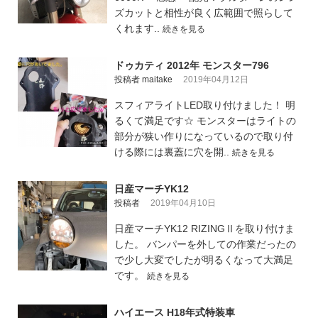
ズカットと相性が良く広範囲で照らして
くれます..
続きを見る
ドゥカティ 2012年 モンスター796
投稿者 maitake
2019年04月12日
スフィアライトLED取り付けました！ 明
るくて満足です☆ モンスターはライトの
部分が狭い作りになっているので取り付
ける際には裏蓋に穴を開..
続きを見る
日産マーチYK12
投稿者
2019年04月10日
日産マーチYK12 RIZINGⅡを取り付けま
した。 バンパーを外しての作業だったの
で少し大変でしたが明るくなって大満足
です。
続きを見る
ハイエース H18年式特装車