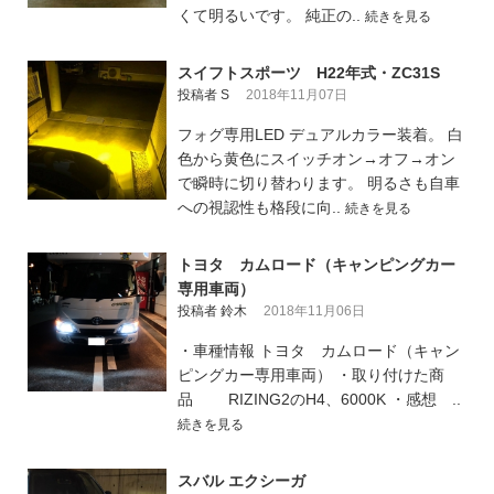
くて明るいです。 純正の..
続きを見る
スイフトスポーツ H22年式・ZC31S
投稿者 S
2018年11月07日
フォグ専用LED デュアルカラー装着。 白
色から黄色にスイッチオン→オフ→オン
で瞬時に切り替わります。 明るさも自車
への視認性も格段に向..
続きを見る
トヨタ カムロード（キャンピングカー
専用車両）
投稿者 鈴木
2018年11月06日
・車種情報 トヨタ カムロード（キャン
ピングカー専用車両） ・取り付けた商
品 RIZING2のH4、6000K ・感想 ..
続きを見る
スバル エクシーガ