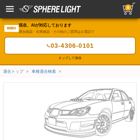
0
現在、AIが対応しております
時間外
適合確認・在庫確認・その他のご質問はお電話で
03-4306-0101
📞
タップして発信
適合トップ
車種適合検索