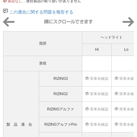
製品なし
.. 適合製品の取り扱いがありません
この適合に関する問題を報告する
ヘッドライト
箇所
Hi
Lo
形状
RIZING3
実車未確認
実車未確
RIZING2
実車未確認
実車未確
RIZINGアルファ
実車未確認
実車未確
製品適合
RIZINGアルファPro
実車未確認
実車未確