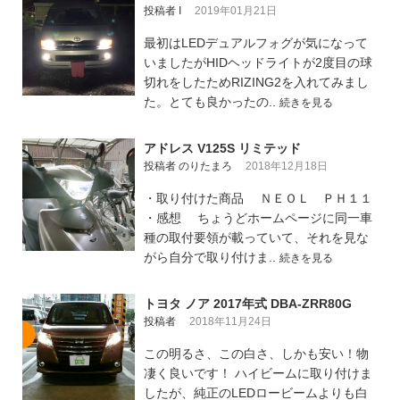
投稿者 I
2019年01月21日
最初はLEDデュアルフォグが気になって
いましたがHIDヘッドライトが2度目の球
切れをしたためRIZING2を入れてみまし
た。とても良かったの..
続きを見る
アドレス V125S リミテッド
投稿者 のりたまろ
2018年12月18日
・取り付けた商品 ＮＥＯＬ ＰＨ１１
・感想 ちょうどホームページに同一車
種の取付要領が載っていて、それを見な
がら自分で取り付けま..
続きを見る
トヨタ ノア 2017年式 DBA-ZRR80G
投稿者
2018年11月24日
この明るさ、この白さ、しかも安い！物
凄く良いです！ ハイビームに取り付けま
したが、純正のLEDロービームよりも白