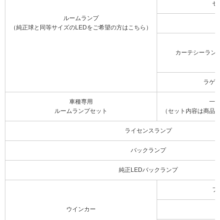
セ
ルームランプ
（純正球と同等サイズのLEDをご希望の方はこちら）
カーテシーラン
ラゲ
車種専用
一
ルームランプセット
（セット内容は商品
ライセンスランプ
バックランプ
純正LEDバックランプ
フ
ウインカー