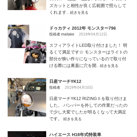
ズカットと相性が良く広範囲で照らして
くれます..
続きを見る
ドゥカティ 2012年 モンスター796
投稿者 maitake
2019年04月12日
スフィアライトLED取り付けました！ 明
るくて満足です☆ モンスターはライトの
部分が狭い作りになっているので取り付
ける際には裏蓋に穴を開..
続きを見る
日産マーチYK12
投稿者
2019年04月10日
日産マーチYK12 RIZINGⅡを取り付けま
した。 バンパーを外しての作業だったの
で少し大変でしたが明るくなって大満足
です。
続きを見る
ハイエース H18年式特装車