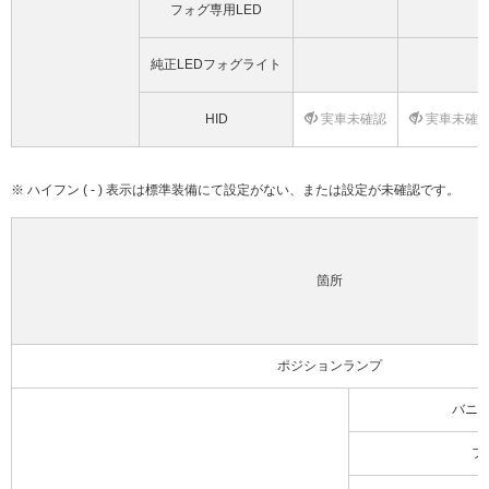
フォグ専用LED
純正LEDフォグライト
HID
実車未確認
実車未確
※ ハイフン ( - ) 表示は標準装備にて設定がない、または設定が未確認です。
箇所
ポジションランプ
バニ
フ