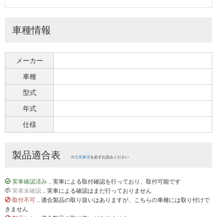
車種情報
メーカー
車種
型式
年式
仕様
製品適合表
※
注意事項
を必ずお読みください
実車確認済み
.. 実車による取付確認を行っており、取付可能です
実車未確認
.. 実車による確認はまだ行っておりません
取付不可
.. 適合製品の取り扱いはありますが、こちらの車種には取り付けで
きません