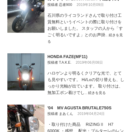
投稿者 忍者900
2019年10月09日
石川県のライコランドさんで取り付け工
賃無料というイベントの際に取り付けを
お願いしました。 スタッフの人から「す
ごく明るいですよ」とのお声掛..
続きを見
る
HONDA FAZE(MF11)
投稿者 T.A.K.E.
2019年06月08日
ハロゲンより明るくクリアな光で、とて
も見やすいです。 Hi/Loの切り替えも、し
っかり光軸が出ています。 取り付けは、
無加工ポン着けでし..
続きを見る
'04 MV AGUSTA BRUTALE750S
投稿者 まあくん
2019年04月24日
・取り付けた商品 RIZINGⅡ H7
6000K ・感想 配光：ブルターレのレン