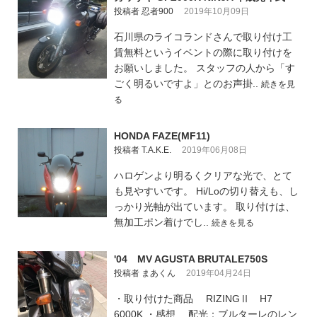
投稿者 忍者900
2019年10月09日
石川県のライコランドさんで取り付け工
賃無料というイベントの際に取り付けを
お願いしました。 スタッフの人から「す
ごく明るいですよ」とのお声掛..
続きを見
る
HONDA FAZE(MF11)
投稿者 T.A.K.E.
2019年06月08日
ハロゲンより明るくクリアな光で、とて
も見やすいです。 Hi/Loの切り替えも、し
っかり光軸が出ています。 取り付けは、
無加工ポン着けでし..
続きを見る
'04 MV AGUSTA BRUTALE750S
投稿者 まあくん
2019年04月24日
・取り付けた商品 RIZINGⅡ H7
6000K ・感想 配光：ブルターレのレン