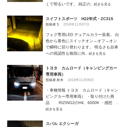
くて明るいです。 純正の..
続きを見る
スイフトスポーツ H22年式・ZC31S
投稿者 S
2018年11月07日
フォグ専用LED デュアルカラー装着。 白
色から黄色にスイッチオン→オフ→オン
で瞬時に切り替わります。 明るさも自車
への視認性も格段に向..
続きを見る
トヨタ カムロード（キャンピングカー
専用車両）
投稿者 鈴木
2018年11月06日
・車種情報 トヨタ カムロード（キャン
ピングカー専用車両） ・取り付けた商
品 RIZING2のH4、6000K ・感想 ..
続きを見る
スバル エクシーガ