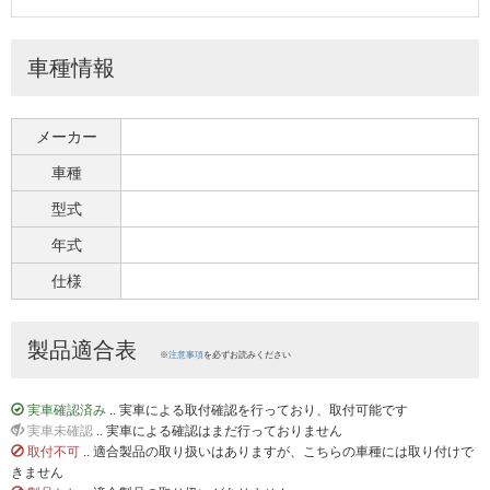
車種情報
メーカー
車種
型式
年式
仕様
製品適合表
※
注意事項
を必ずお読みください
実車確認済み
.. 実車による取付確認を行っており、取付可能です
実車未確認
.. 実車による確認はまだ行っておりません
取付不可
.. 適合製品の取り扱いはありますが、こちらの車種には取り付けで
きません