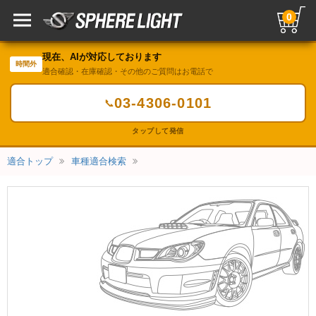
0
現在、AIが対応しております
時間外
適合確認・在庫確認・その他のご質問はお電話で
03-4306-0101
📞
タップして発信
適合トップ
車種適合検索