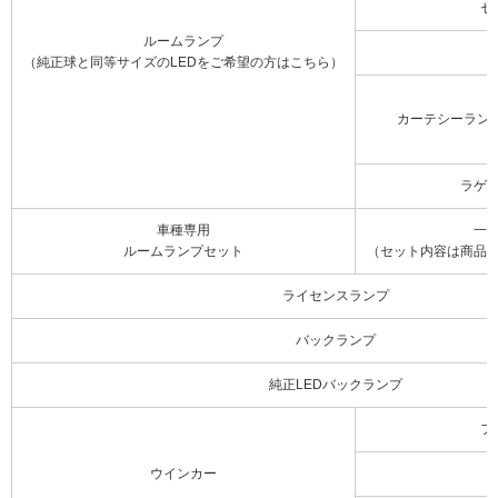
セ
ルームランプ
（純正球と同等サイズのLEDをご希望の方はこちら）
カーテシーラン
ラゲ
車種専用
一
ルームランプセット
（セット内容は商品
ライセンスランプ
バックランプ
純正LEDバックランプ
フ
ウインカー