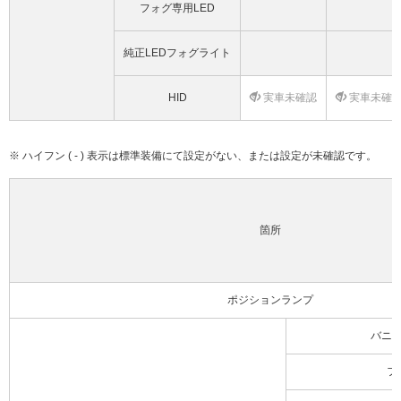
フォグ専用LED
純正LEDフォグライト
HID
実車未確認
実車未確
※ ハイフン ( - ) 表示は標準装備にて設定がない、または設定が未確認です。
箇所
ポジションランプ
バニ
フ