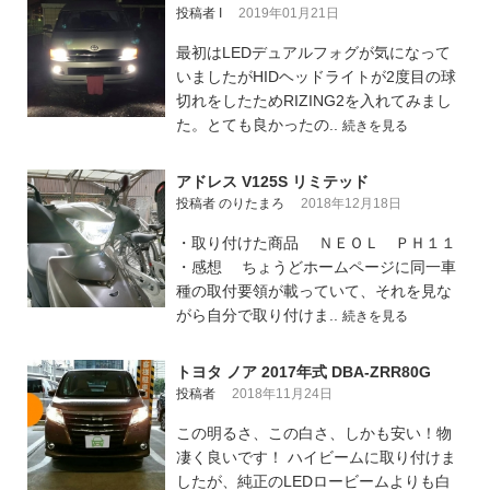
投稿者 I
2019年01月21日
最初はLEDデュアルフォグが気になって
いましたがHIDヘッドライトが2度目の球
切れをしたためRIZING2を入れてみまし
た。とても良かったの..
続きを見る
アドレス V125S リミテッド
投稿者 のりたまろ
2018年12月18日
・取り付けた商品 ＮＥＯＬ ＰＨ１１
・感想 ちょうどホームページに同一車
種の取付要領が載っていて、それを見な
がら自分で取り付けま..
続きを見る
トヨタ ノア 2017年式 DBA-ZRR80G
投稿者
2018年11月24日
この明るさ、この白さ、しかも安い！物
凄く良いです！ ハイビームに取り付けま
したが、純正のLEDロービームよりも白