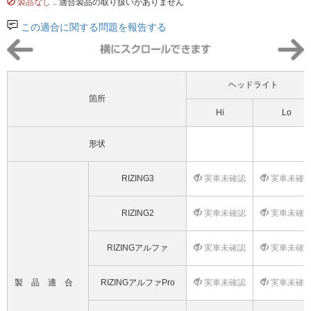
製品なし
.. 適合製品の取り扱いがありません
この適合に関する問題を報告する
ヘッドライト
箇所
Hi
Lo
形状
RIZING3
実車未確認
実車未確
RIZING2
実車未確認
実車未確
RIZINGアルファ
実車未確認
実車未確
製品適合
RIZINGアルファPro
実車未確認
実車未確