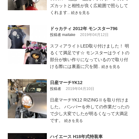
ズカットと相性が良く広範囲で照らして
くれます..
続きを見る
ドゥカティ 2012年 モンスター796
投稿者 maitake
2019年04月12日
スフィアライトLED取り付けました！ 明
るくて満足です☆ モンスターはライトの
部分が狭い作りになっているので取り付
ける際には裏蓋に穴を開..
続きを見る
日産マーチYK12
投稿者
2019年04月10日
日産マーチYK12 RIZINGⅡを取り付けま
した。 バンパーを外しての作業だったの
で少し大変でしたが明るくなって大満足
です。
続きを見る
ハイエース H18年式特装車